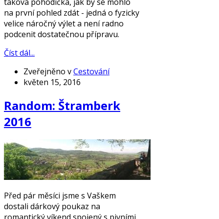
taková pohodička, jak by se mohlo
na první pohled zdát - jedná o fyzicky
velice náročný výlet a není radno
podcenit dostatečnou přípravu.
Číst dál...
Zveřejněno v
Cestování
květen 15, 2016
Random: Štramberk
2016
Před pár měsíci jsme s Vaškem
dostali dárkový poukaz na
romantický víkend spojený s pivními