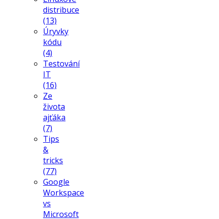
distribuce
(13)
Úryvky
kódu
(4)
Testování
IT
(16)
Ze
života
ajťáka
(7)
Tips
&
tricks
(77)
Google
Workspace
vs
Microsoft