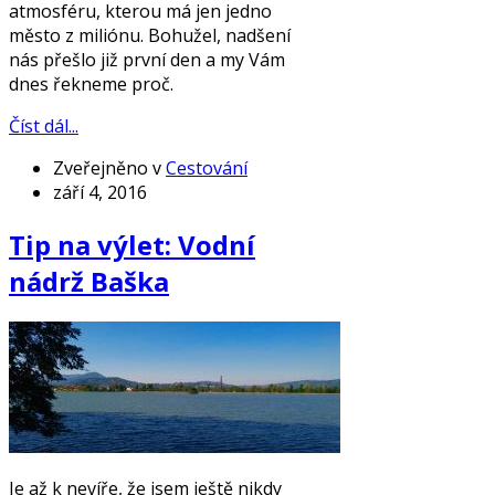
atmosféru, kterou má jen jedno
město z miliónu. Bohužel, nadšení
nás přešlo již první den a my Vám
dnes řekneme proč.
Číst dál...
Zveřejněno v
Cestování
září 4, 2016
Tip na výlet: Vodní
nádrž Baška
Je až k nevíře, že jsem ještě nikdy