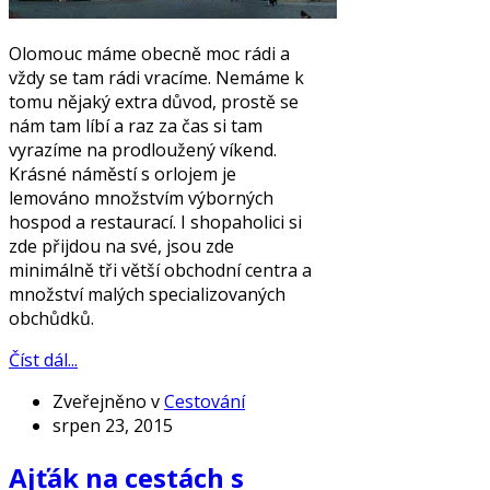
Olomouc máme obecně moc rádi a
vždy se tam rádi vracíme. Nemáme k
tomu nějaký extra důvod, prostě se
nám tam líbí a raz za čas si tam
vyrazíme na prodloužený víkend.
Krásné náměstí s orlojem je
lemováno množstvím výborných
hospod a restaurací. I shopaholici si
zde přijdou na své, jsou zde
minimálně tři větší obchodní centra a
množství malých specializovaných
obchůdků.
Číst dál...
Zveřejněno v
Cestování
srpen 23, 2015
Ajťák na cestách s