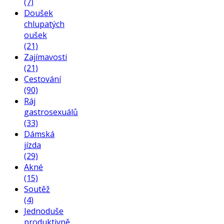
(7)
Doušek
chlupatých
oušek
(21)
Zajímavosti
(21)
Cestování
(90)
Ráj
gastrosexuálů
(33)
Dámská
jízda
(29)
Akné
(15)
Soutěž
(4)
Jednoduše
produktivně