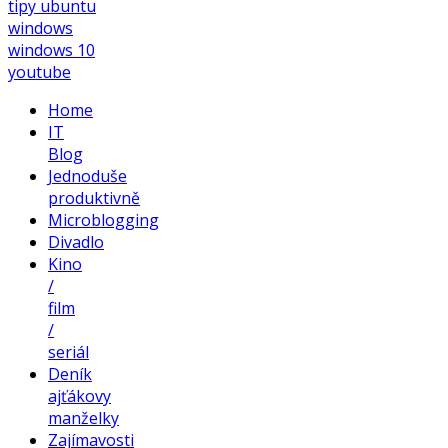
tipy
ubuntu
windows
windows 10
youtube
Home
IT
Blog
Jednoduše
produktivně
Microblogging
Divadlo
Kino
/
film
/
seriál
Deník
ajťákovy
manželky
Zajímavosti