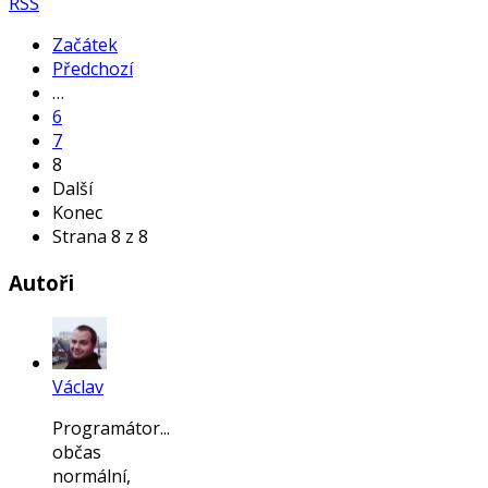
RSS
Začátek
Předchozí
…
6
7
8
Další
Konec
Strana 8 z 8
Autoři
Václav
Programátor...
občas
normální,