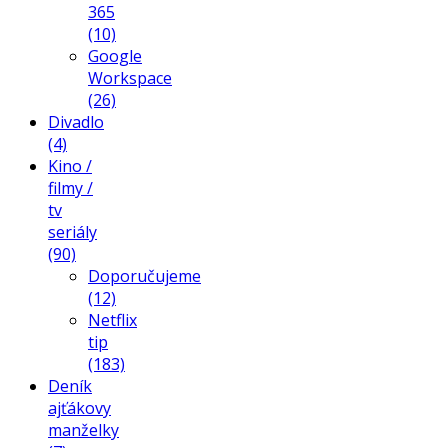
365
(10)
Google
Workspace
(26)
Divadlo
(4)
Kino /
filmy /
tv
seriály
(90)
Doporučujeme
(12)
Netflix
tip
(183)
Deník
ajťákovy
manželky