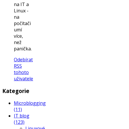
na IT a
Linux -
na
počítači
umí
více,
než
panička.
Odebírat
RSS
tohoto
uživatele
Kategorie
Microblogging
(11)
IT blog
(123)
Linuxové