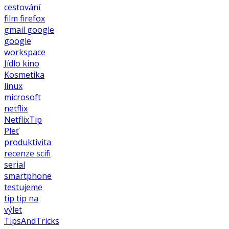
cestování
film
firefox
gmail
google
google
workspace
Jídlo
kino
Kosmetika
linux
microsoft
netflix
NetflixTip
Pleť
produktivita
recenze
scifi
serial
smartphone
testujeme
tip
tip na
výlet
TipsAndTricks