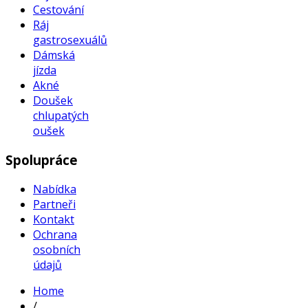
Cestování
Ráj
gastrosexuálů
Dámská
jízda
Akné
Doušek
chlupatých
oušek
Spolupráce
Nabídka
Partneři
Kontakt
Ochrana
osobních
údajů
Home
/