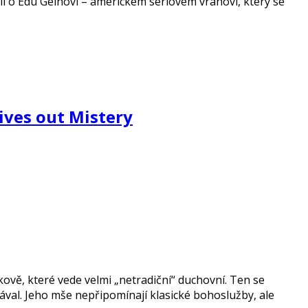
eli o Edu Geinovi – americkém sériovém vrahovi, který se
ives out Mistery
kově, které vede velmi „netradiční“ duchovní. Ten se
ával. Jeho mše nepřipomínají klasické bohoslužby, ale