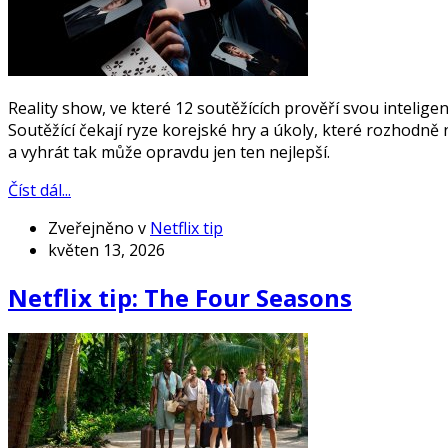
Reality show, ve které 12 soutěžících prověří svou inteligenc
Soutěžící čekají ryze korejské hry a úkoly, které rozhod
a vyhrát tak může opravdu jen ten nejlepší.
Číst dál...
Zveřejněno v
Netflix tip
květen 13, 2026
Netflix tip: The Four Seasons