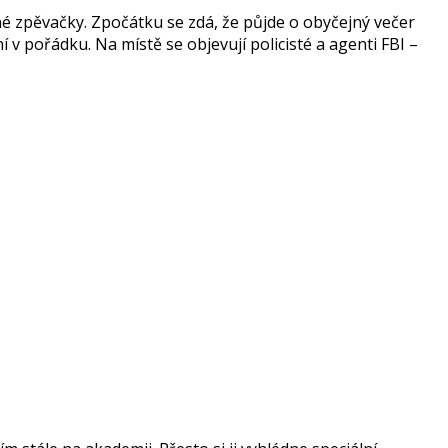
né zpěvačky. Zpočátku se zdá, že půjde o obyčejný večer
í v pořádku. Na místě se objevují policisté a agenti FBI –