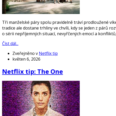
Tři manželské páry spolu pravidelně tráví prodloužené ví
tradice ale dostane trhliny ve chvíli, kdy se jeden z párů r
o sérii nepříjemných situací, nevyřčených emocí a konflikt
Číst dál...
Zveřejněno v
Netflix tip
květen 6, 2026
Netflix tip: The One