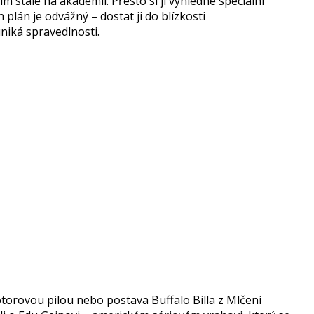
ím stále na akademii. Přesto si ji vyhlédne speciální
plán je odvážný – dostat ji do blízkosti
iká spravedlnosti.
otorovou pilou nebo postava Buffalo Billa z Mlčení