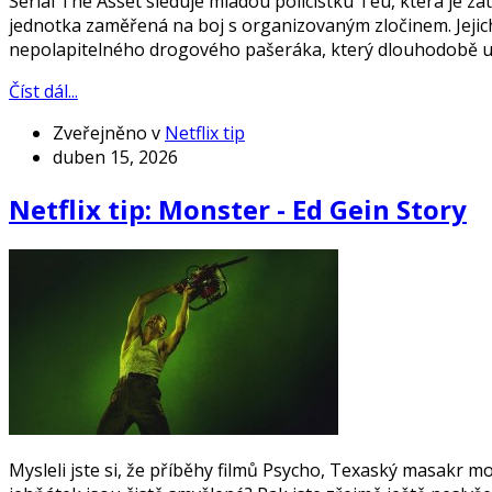
Seriál The Asset sleduje mladou policistku Teu, která je zat
jednotka zaměřená na boj s organizovaným zločinem. Jejich 
nepolapitelného drogového pašeráka, který dlouhodobě un
Číst dál...
Zveřejněno v
Netflix tip
duben 15, 2026
Netflix tip: Monster - Ed Gein Story
Mysleli jste si, že příběhy filmů Psycho, Texaský masakr m