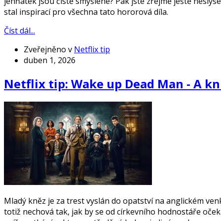
jehňátek jsou čistě smyšlené? Pak jste zřejmě ještě neslyš
stal inspirací pro všechna tato hororová díla.
Číst dál...
Zveřejněno v
Netflix tip
duben 1, 2026
Netflix tip: Wake up Dead Man - A kn
Mladý kněz je za trest vyslán do opatství na anglickém ven
totiž nechová tak, jak by se od církevního hodnostáře oček