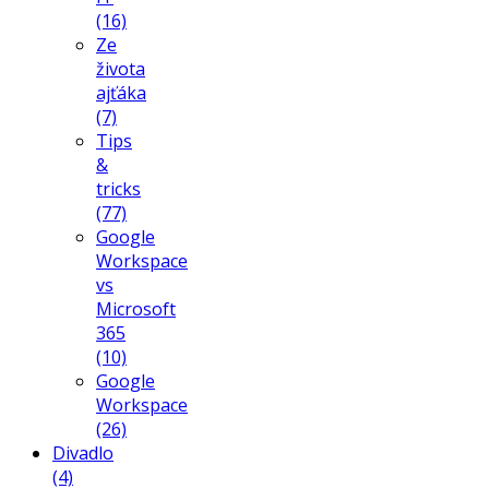
(16)
Ze
života
ajťáka
(7)
Tips
&
tricks
(77)
Google
Workspace
vs
Microsoft
365
(10)
Google
Workspace
(26)
Divadlo
(4)