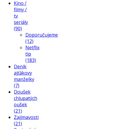
Kino /
filmy /
tv
seriály
(90)
Doporučujeme
(12)
Netflix
tip
(183)
Deník
ajťákovy
manželky
(7)
Doušek
chlupatých
oušek
(21)
Zajímavosti
(21)