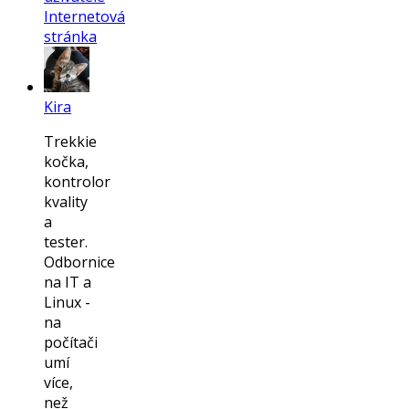
Internetová
stránka
Kira
Trekkie
kočka,
kontrolor
kvality
a
tester.
Odbornice
na IT a
Linux -
na
počítači
umí
více,
než