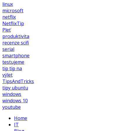
linux
microsoft
netflix
NetflixTip
Pleť
produktivita
recenze
scifi
serial
smartphone
testujeme
tip
tip na
výlet
TipsAndTricks
tipy
ubuntu
windows
windows 10
youtube
Home
IT