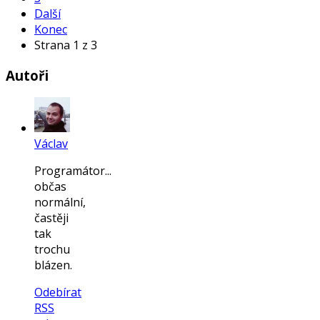
Další
Konec
Strana 1 z 3
Autoři
Václav
Programátor...
občas
normální,
častěji
tak
trochu
blázen.
Odebírat
RSS