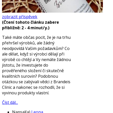
zobrazit příspěvek
(Čtení tohoto článku zabere
přibližně: 2 - 4 minut/y.)
Také máte občas pocit, že je na trhu
přehršel výrobků, ale žádný
neodpovídá Vašim požadavkům? Co
ale dělat, když si výrobci dělají při
výrobě co chtějí a Vy nemáte žádnou
jistotu, že investujete do
prověřeného složení či skutečně
kvalitních surovin? Podobnou
otázkou se zabývali vědci z Brandeis
Clinic a nakonec se rozhodli, že si
vyvinou produkty vlastní.
Číst dál...
Napsal(a)
Leona