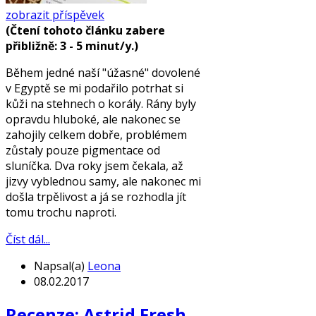
zobrazit příspěvek
(Čtení tohoto článku zabere
přibližně: 3 - 5 minut/y.)
Během jedné naší "úžasné" dovolené
v Egyptě se mi podařilo potrhat si
kůži na stehnech o korály. Rány byly
opravdu hluboké, ale nakonec se
zahojily celkem dobře, problémem
zůstaly pouze pigmentace od
sluníčka. Dva roky jsem čekala, až
jizvy vyblednou samy, ale nakonec mi
došla trpělivost a já se rozhodla jít
tomu trochu naproti.
Číst dál...
Napsal(a)
Leona
08.02.2017
Recenze: Astrid Fresh