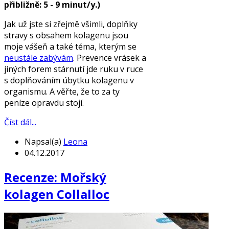
přibližně: 5 - 9 minut/y.)
Jak už jste si zřejmě všimli, doplňky
stravy s obsahem kolagenu jsou
moje vášeň a také téma, kterým se
neustále zabývám
. Prevence vrásek a
jiných forem stárnutí jde ruku v ruce
s doplňováním úbytku kolagenu v
organismu. A věřte, že to za ty
peníze opravdu stojí.
Číst dál...
Napsal(a)
Leona
04.12.2017
Recenze: Mořský
kolagen Collalloc