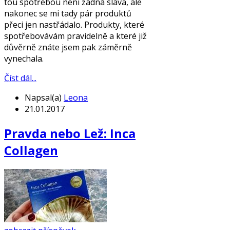
tou spotřebou není žádná sláva, ale
nakonec se mi tady pár produktů
přeci jen nastřádalo. Produkty, které
spotřebovávám pravidelně a které již
důvěrně znáte jsem pak záměrně
vynechala.
Číst dál...
Napsal(a)
Leona
21.01.2017
Pravda nebo Lež: Inca
Collagen