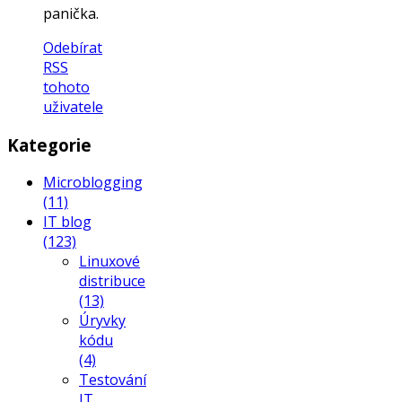
panička.
Odebírat
RSS
tohoto
uživatele
Kategorie
Microblogging
(11)
IT blog
(123)
Linuxové
distribuce
(13)
Úryvky
kódu
(4)
Testování
IT