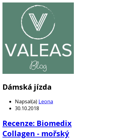
Dámská jízda
Napsal(a)
Leona
30.10.2018
Recenze: Biomedix
Collagen - mořský