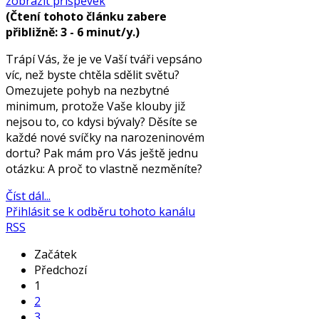
zobrazit příspěvek
(Čtení tohoto článku zabere
přibližně: 3 - 6 minut/y.)
Trápí Vás, že je ve Vaší tváři vepsáno
víc, než byste chtěla sdělit světu?
Omezujete pohyb na nezbytné
minimum, protože Vaše klouby již
nejsou to, co kdysi bývaly? Děsíte se
každé nové svíčky na narozeninovém
dortu? Pak mám pro Vás ještě jednu
otázku: A proč to vlastně nezměníte?
Číst dál...
Přihlásit se k odběru tohoto kanálu
RSS
Začátek
Předchozí
1
2
3