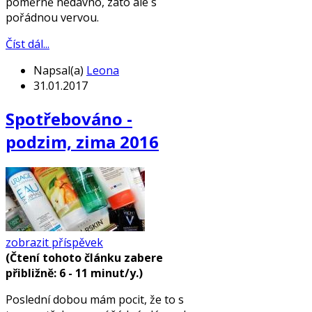
poměrně nedávno, zato ale s
pořádnou vervou.
Číst dál...
Napsal(a)
Leona
31.01.2017
Spotřebováno -
podzim, zima 2016
zobrazit příspěvek
(Čtení tohoto článku zabere
přibližně: 6 - 11 minut/y.)
Poslední dobou mám pocit, že to s