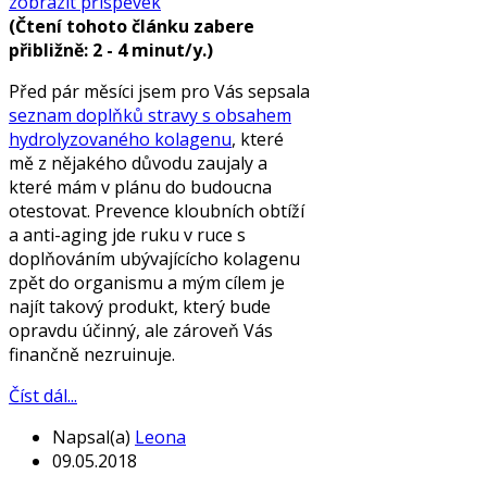
zobrazit příspěvek
(Čtení tohoto článku zabere
přibližně: 2 - 4 minut/y.)
Před pár měsíci jsem pro Vás sepsala
seznam doplňků stravy s obsahem
hydrolyzovaného kolagenu
, které
mě z nějakého důvodu zaujaly a
které mám v plánu do budoucna
otestovat. Prevence kloubních obtíží
a anti-aging jde ruku v ruce s
doplňováním ubývajícícho kolagenu
zpět do organismu a mým cílem je
najít takový produkt, který bude
opravdu účinný, ale zároveň Vás
finančně nezruinuje.
Číst dál...
Napsal(a)
Leona
09.05.2018