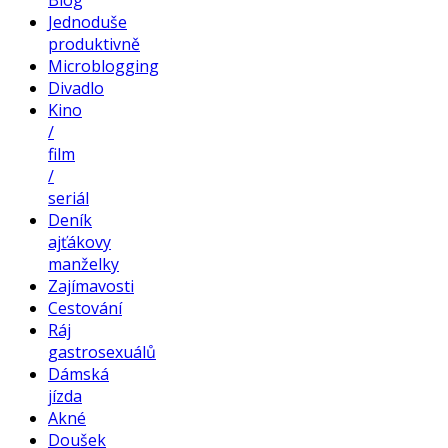
Blog
Jednoduše
produktivně
Microblogging
Divadlo
Kino
/
film
/
seriál
Deník
ajťákovy
manželky
Zajímavosti
Cestování
Ráj
gastrosexuálů
Dámská
jízda
Akné
Doušek