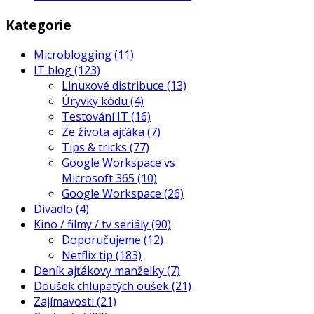
Kategorie
Microblogging
(11)
IT blog
(123)
Linuxové distribuce
(13)
Úryvky kódu
(4)
Testování IT
(16)
Ze života ajťáka
(7)
Tips & tricks
(77)
Google Workspace vs
Microsoft 365
(10)
Google Workspace
(26)
Divadlo
(4)
Kino / filmy / tv seriály
(90)
Doporučujeme
(12)
Netflix tip
(183)
Deník ajťákovy manželky
(7)
Doušek chlupatých oušek
(21)
Zajímavosti
(21)