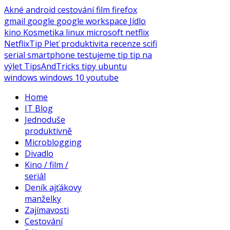
Akné
android
cestování
film
firefox
gmail
google
google workspace
Jídlo
kino
Kosmetika
linux
microsoft
netflix
NetflixTip
Pleť
produktivita
recenze
scifi
serial
smartphone
testujeme
tip
tip na
výlet
TipsAndTricks
tipy
ubuntu
windows
windows 10
youtube
Home
IT Blog
Jednoduše
produktivně
Microblogging
Divadlo
Kino / film /
seriál
Deník ajťákovy
manželky
Zajímavosti
Cestování