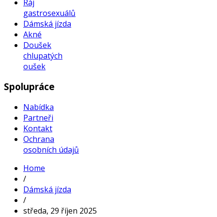
Ráj
gastrosexuálů
Dámská jízda
Akné
Doušek
chlupatých
oušek
Spolupráce
Nabídka
Partneři
Kontakt
Ochrana
osobních údajů
Home
/
Dámská jízda
/
středa, 29 říjen 2025