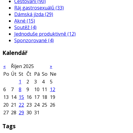
Cestování
(90)
Ráj gastrosexuálů
(33)
Dámská jízda
(29)
Akné
(15)
Soutěž
(4)
Jednoduše produktivně
(12)
Sponzorované
(4)
Kalendář
«
Říjen 2025
»
Po
Út
St
Čt
Pá
So
Ne
1
2
3
4
5
6
7
8
9
10
11
12
13
14
15
16
17
18
19
20
21
22
23
24
25
26
27
28
29
30
31
Tags