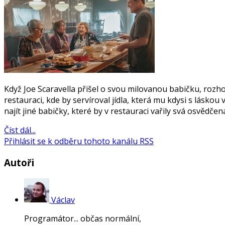
Když Joe Scaravella přišel o svou milovanou babičku, rozhodl
restauraci, kde by servíroval jídla, která mu kdysi s lásko
najít jiné babičky, které by v restauraci vařily svá osvědčen
Číst dál...
Přihlásit se k odběru tohoto kanálu RSS
Autoři
Václav
Programátor... občas normální,