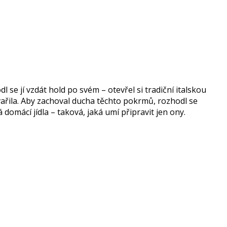
 se jí vzdát hold po svém – otevřel si tradiční italskou
u vařila. Aby zachoval ducha těchto pokrmů, rozhodl se
á domácí jídla – taková, jaká umí připravit jen ony.