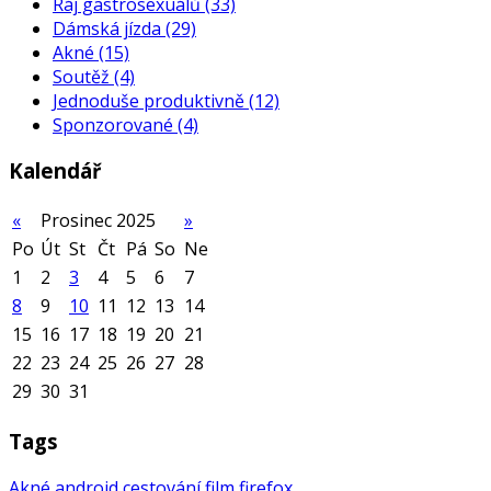
Ráj gastrosexuálů
(33)
Dámská jízda
(29)
Akné
(15)
Soutěž
(4)
Jednoduše produktivně
(12)
Sponzorované
(4)
Kalendář
«
Prosinec 2025
»
Po
Út
St
Čt
Pá
So
Ne
1
2
3
4
5
6
7
8
9
10
11
12
13
14
15
16
17
18
19
20
21
22
23
24
25
26
27
28
29
30
31
Tags
Akné
android
cestování
film
firefox