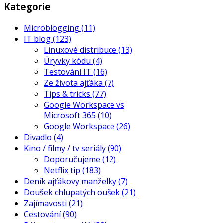
Kategorie
Microblogging
(11)
IT blog
(123)
Linuxové distribuce
(13)
Úryvky kódu
(4)
Testování IT
(16)
Ze života ajťáka
(7)
Tips & tricks
(77)
Google Workspace vs
Microsoft 365
(10)
Google Workspace
(26)
Divadlo
(4)
Kino / filmy / tv seriály
(90)
Doporučujeme
(12)
Netflix tip
(183)
Deník ajťákovy manželky
(7)
Doušek chlupatých oušek
(21)
Zajímavosti
(21)
Cestování
(90)