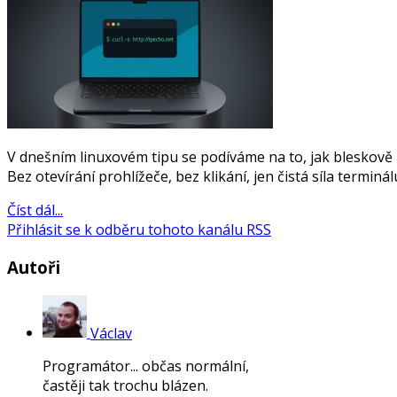
V dnešním linuxovém tipu se podíváme na to, jak bleskově z
Bez otevírání prohlížeče, bez klikání, jen čistá síla terminál
Číst dál...
Přihlásit se k odběru tohoto kanálu RSS
Autoři
Václav
Programátor... občas normální,
častěji tak trochu blázen.