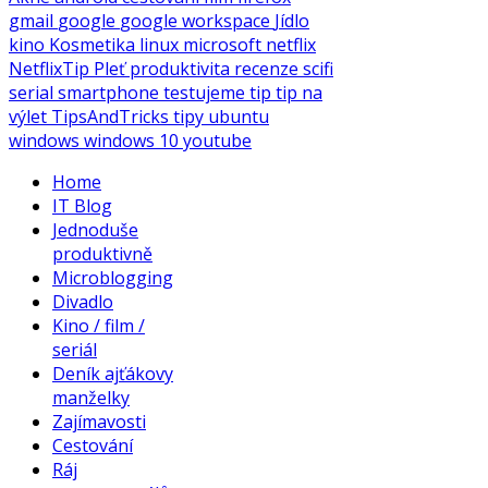
gmail
google
google workspace
Jídlo
kino
Kosmetika
linux
microsoft
netflix
NetflixTip
Pleť
produktivita
recenze
scifi
serial
smartphone
testujeme
tip
tip na
výlet
TipsAndTricks
tipy
ubuntu
windows
windows 10
youtube
Home
IT Blog
Jednoduše
produktivně
Microblogging
Divadlo
Kino / film /
seriál
Deník ajťákovy
manželky
Zajímavosti
Cestování
Ráj