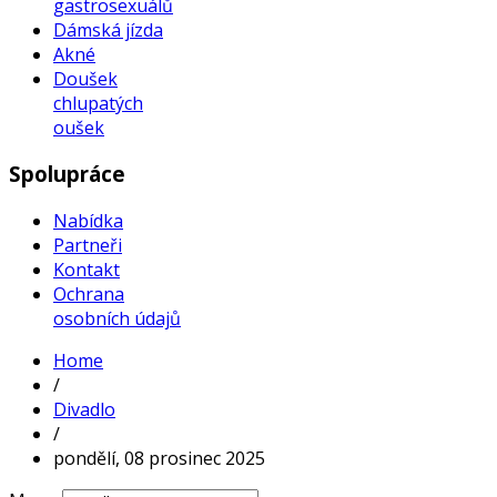
gastrosexuálů
Dámská jízda
Akné
Doušek
chlupatých
oušek
Spolupráce
Nabídka
Partneři
Kontakt
Ochrana
osobních údajů
Home
/
Divadlo
/
pondělí, 08 prosinec 2025