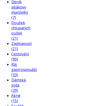
Deník
ajťákovy
manželky
(7)
Doušek
chlupatých
oušek
(21)
Zajímavosti
(21)
Cestování
(90)
Ráj
gastrosexuálů
(33)
Dámská
jízda
(29)
Akné
(15)
Soutěž