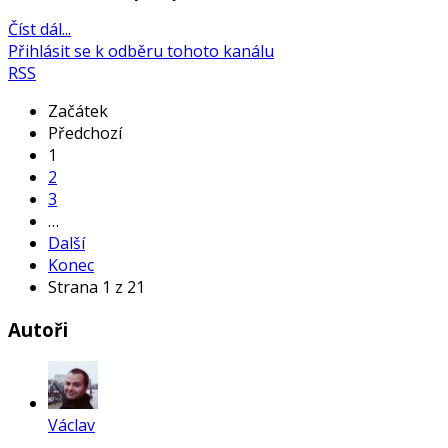
Číst dál...
Přihlásit se k odběru tohoto kanálu
RSS
Začátek
Předchozí
1
2
3
…
Další
Konec
Strana 1 z 21
Autoři
Václav