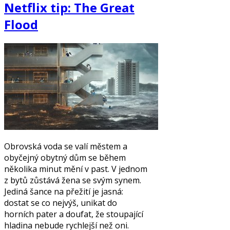
Netflix tip: The Great
Flood
Obrovská voda se valí městem a
obyčejný obytný dům se během
několika minut mění v past. V jednom
z bytů zůstává žena se svým synem.
Jediná šance na přežití je jasná:
dostat se co nejvýš, unikat do
horních pater a doufat, že stoupající
hladina nebude rychlejší než oni.