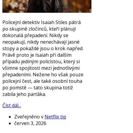
Policejní detektiv Isaiah Stiles pátrá
po skupině zločinců, kteří plánují
dokonalá přepadení. Nikdy se
neopakují, nikdy nenechávají jasné
stopy a pokaždé jsou o krok napřed.
Právě proto je Isaiah při dalším
případu jediným policistou, který si
všimne spojitosti mezi jednotlivými
přepadeními. Nežene ho však pouze
policejní čest, ale také osobní touha
po pomstě — tato skupina totiž
zabila jeho parťáka.
Číst dál...
Zveřejněno v
Netflix tip
červen 3, 2026