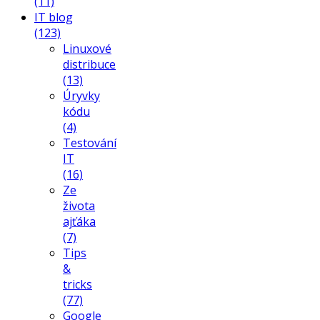
(11)
IT blog
(123)
Linuxové
distribuce
(13)
Úryvky
kódu
(4)
Testování
IT
(16)
Ze
života
ajťáka
(7)
Tips
&
tricks
(77)
Google