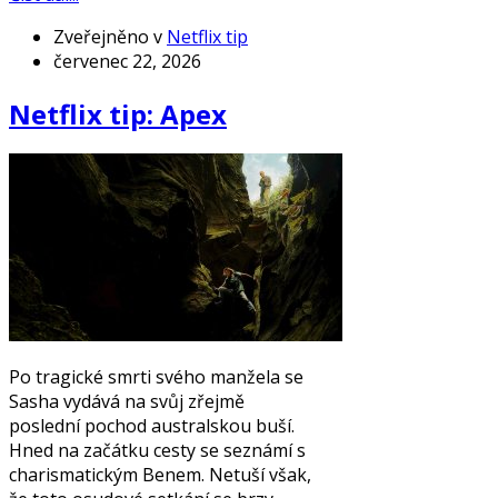
Zveřejněno v
Netflix tip
červenec 22, 2026
Netflix tip: Apex
Po tragické smrti svého manžela se
Sasha vydává na svůj zřejmě
poslední pochod australskou buší.
Hned na začátku cesty se seznámí s
charismatickým Benem. Netuší však,