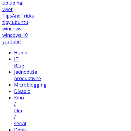
tip
tip na
výlet
TipsAndTricks
tipy
ubuntu
windows
windows 10
youtube
Home
IT
Blog
Jednoduše
produktivně
Microblogging
Divadlo
Kino
/
film
/
seriál
Deník