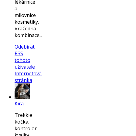
lékárnice
a
milovnice
kosmetiky.
Vražedná
kombinace...
Odebírat
RSS
tohoto
uživatele
Internetová
stránka
Kira
Trekkie
kočka,
kontrolor
kvality