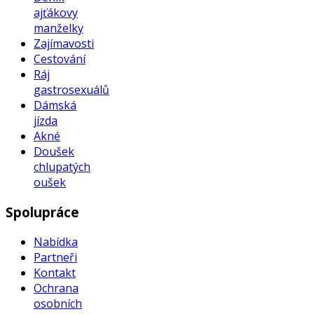
ajťákovy
manželky
Zajímavosti
Cestování
Ráj
gastrosexuálů
Dámská
jízda
Akné
Doušek
chlupatých
oušek
Spolupráce
Nabídka
Partneři
Kontakt
Ochrana
osobních