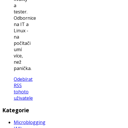
a
tester.
Odbornice
na IT a
Linux -
na
počítači
umí
více,
než
panička.
Odebírat
RSS
tohoto
uživatele
Kategorie
Microblogging