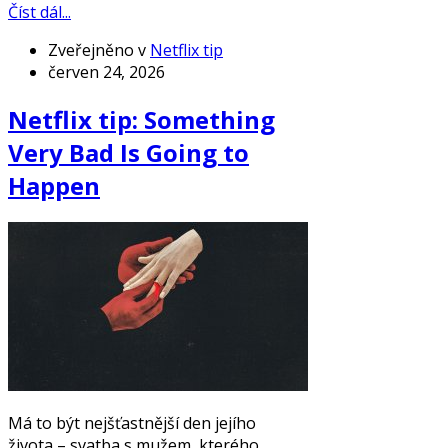
Číst dál...
Zveřejněno v
Netflix tip
červen 24, 2026
Netflix tip: Something
Very Bad Is Going to
Happen
Má to být nejšťastnější den jejího
života – svatba s mužem, kterého