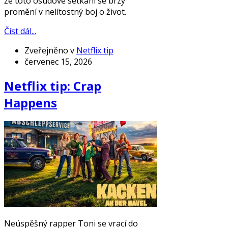
že toto osudové setkání se brzy
promění v nelítostný boj o život.
Číst dál...
Zveřejněno v
Netflix tip
červenec 15, 2026
Netflix tip: Crap
Happens
Neúspěšný rapper Toni se vrací do