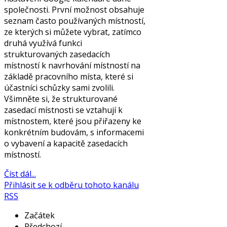
společnosti. První možnost obsahuje
seznam často používaných místností,
ze kterých si můžete vybrat, zatímco
druhá využívá funkci
strukturovaných zasedacích
místností k navrhování místností na
základě pracovního místa, které si
účastníci schůzky sami zvolili.
Všimněte si, že strukturované
zasedací místnosti se vztahují k
místnostem, které jsou přiřazeny ke
konkrétním budovám, s informacemi
o vybavení a kapacitě zasedacích
místností.
Číst dál...
Přihlásit se k odběru tohoto kanálu
RSS
Začátek
Předchozí