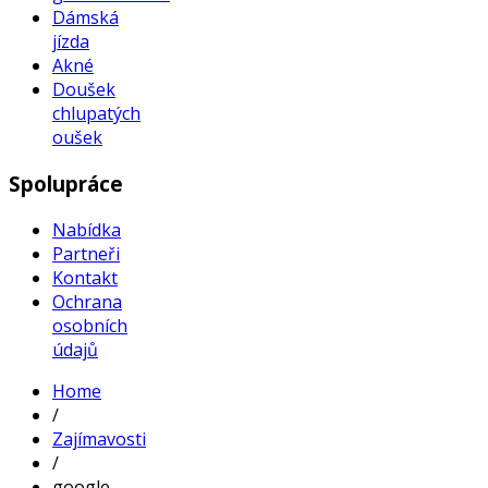
Dámská
jízda
Akné
Doušek
chlupatých
oušek
Spolupráce
Nabídka
Partneři
Kontakt
Ochrana
osobních
údajů
Home
/
Zajímavosti
/
google