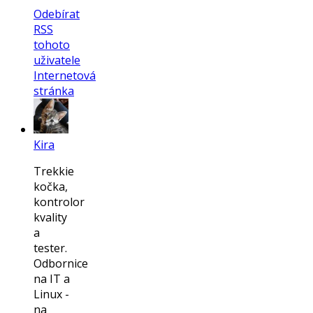
Odebírat
RSS
tohoto
uživatele
Internetová
stránka
Kira
Trekkie
kočka,
kontrolor
kvality
a
tester.
Odbornice
na IT a
Linux -
na