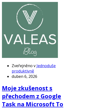
Zveřejněno v
Jednoduše
produktivně
duben 6, 2026
Moje zkušenost s
přechodem z Google
Task na Microsoft To