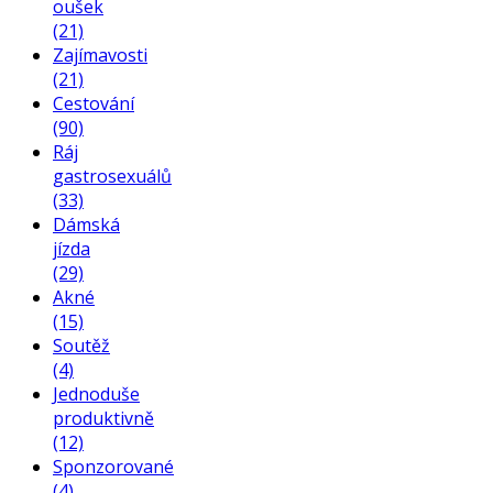
oušek
(21)
Zajímavosti
(21)
Cestování
(90)
Ráj
gastrosexuálů
(33)
Dámská
jízda
(29)
Akné
(15)
Soutěž
(4)
Jednoduše
produktivně
(12)
Sponzorované
(4)