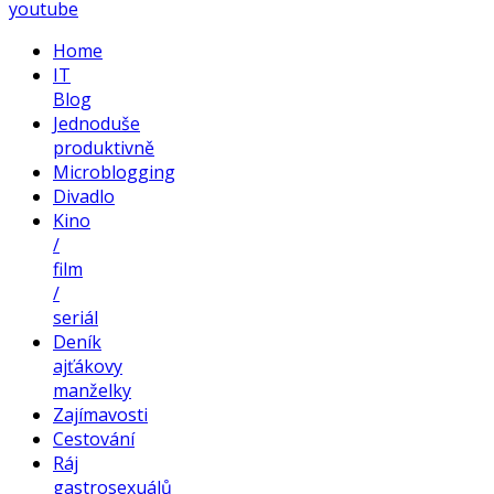
youtube
Home
IT
Blog
Jednoduše
produktivně
Microblogging
Divadlo
Kino
/
film
/
seriál
Deník
ajťákovy
manželky
Zajímavosti
Cestování
Ráj
gastrosexuálů