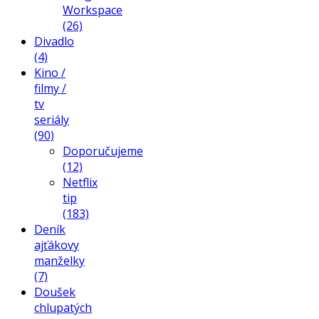
Workspace
(26)
Divadlo
(4)
Kino /
filmy /
tv
seriály
(90)
Doporučujeme
(12)
Netflix
tip
(183)
Deník
ajťákovy
manželky
(7)
Doušek
chlupatých