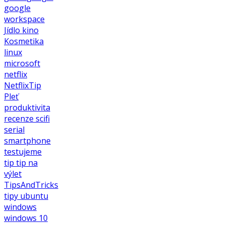
google
workspace
Jídlo
kino
Kosmetika
linux
microsoft
netflix
NetflixTip
Pleť
produktivita
recenze
scifi
serial
smartphone
testujeme
tip
tip na
výlet
TipsAndTricks
tipy
ubuntu
windows
windows 10