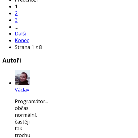
1
2
3
…
Další
Konec
Strana 1 z 8
Autoři
Václav
Programátor...
občas
normální,
častěji
tak
trochu