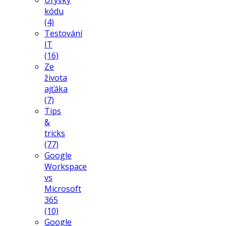
kódu
(4)
Testování
IT
(16)
Ze
života
ajťáka
(7)
Tips
&
tricks
(77)
Google
Workspace
vs
Microsoft
365
(10)
Google