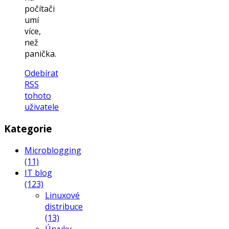
počítači
umí
více,
než
panička.
Odebírat
RSS
tohoto
uživatele
Kategorie
Microblogging
(11)
IT blog
(123)
Linuxové
distribuce
(13)
Úryvky