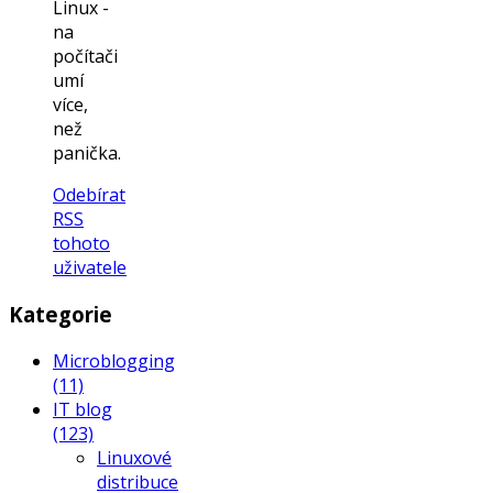
Linux -
na
počítači
umí
více,
než
panička.
Odebírat
RSS
tohoto
uživatele
Kategorie
Microblogging
(11)
IT blog
(123)
Linuxové
distribuce