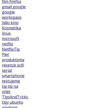
film
firefox
gmail
google
google
workspace
Jídlo
kino
Kosmetika
linux
microsoft
netflix
NetflixTip
Pleť
produktivita
recenze
scifi
serial
smartphone
testujeme
tip
tip na
výlet
TipsAndTricks
tipy
ubuntu
windows