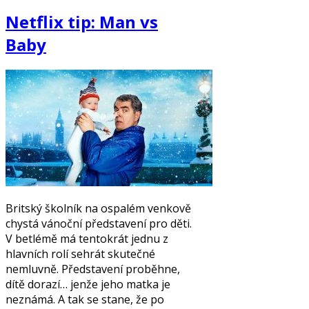
Netflix tip: Man vs
Baby
Britský školník na ospalém venkově
chystá vánoční představení pro děti.
V betlémě má tentokrát jednu z
hlavních rolí sehrát skutečné
nemluvně. Představení proběhne,
dítě dorazí… jenže jeho matka je
neznámá. A tak se stane, že po