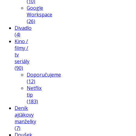
(10)
Google
Workspace
(26)
Divadlo
(4)
Kino /
filmy /
tv
seriály
(90)
Doporučujeme
(12)
Netflix
tip
(183)
Deník
ajťákovy
manželky
(7)
Doušek