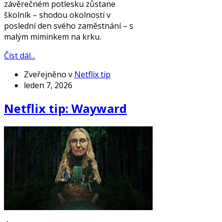
závěrečném potlesku zůstane
školník – shodou okolností v
poslední den svého zaměstnání – s
malým miminkem na krku.
Číst dál...
Zveřejněno v
Netflix tip
leden 7, 2026
Netflix tip: Wayward