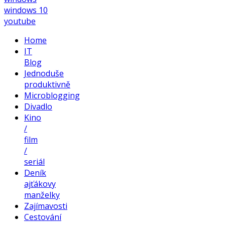
windows 10
youtube
Home
IT
Blog
Jednoduše
produktivně
Microblogging
Divadlo
Kino
/
film
/
seriál
Deník
ajťákovy
manželky
Zajímavosti
Cestování