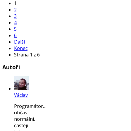
1
2
3
4
5
6
Další
Konec
Strana 1 z 6
Autoři
Václav
Programátor...
občas
normální,
častěji