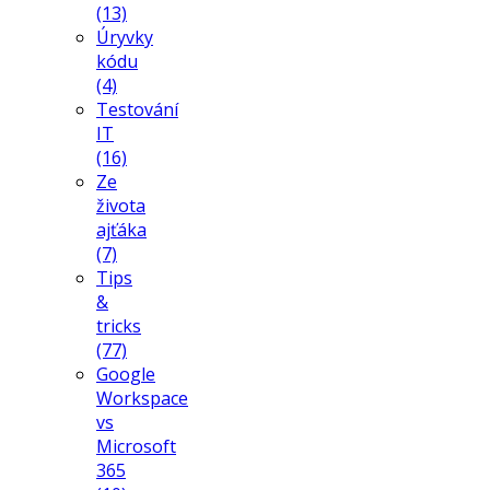
(13)
Úryvky
kódu
(4)
Testování
IT
(16)
Ze
života
ajťáka
(7)
Tips
&
tricks
(77)
Google
Workspace
vs
Microsoft
365