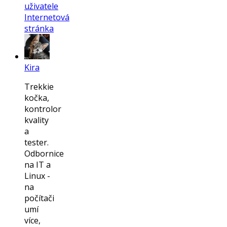
uživatele
Internetová
stránka
Kira
Trekkie
kočka,
kontrolor
kvality
a
tester.
Odbornice
na IT a
Linux -
na
počítači
umí
více,