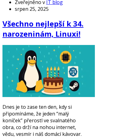
Zveřejněno v
IT blog
srpen 25, 2025
Všechno nejlepší k 34.
narozeninám, Linuxi!
Dnes je to zase ten den, kdy si
připomínáme, že jeden “malý
koníček” přerostl ve svalnatého
obra, co drží na nohou internet,
vědu, vesmír i náš domácí kávovar.