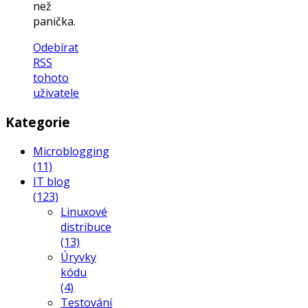
než
panička.
Odebírat
RSS
tohoto
uživatele
Kategorie
Microblogging
(11)
IT blog
(123)
Linuxové
distribuce
(13)
Úryvky
kódu
(4)
Testování