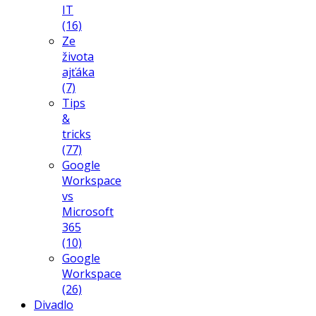
IT
(16)
Ze
života
ajťáka
(7)
Tips
&
tricks
(77)
Google
Workspace
vs
Microsoft
365
(10)
Google
Workspace
(26)
Divadlo