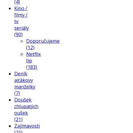
(4)
Kino /
filmy /
tv
seriály
(90)
Doporučujeme
(12)
Netflix
tip
(183)
Deník
ajťákovy
manželky
(7)
Doušek
chlupatých
oušek
(21)
Zajímavosti
(21)