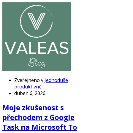
Zveřejněno v
Jednoduše
produktivně
duben 6, 2026
Moje zkušenost s
přechodem z Google
Task na Microsoft To