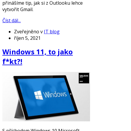
přinášíme tip, jak si z Outlooku lehce
vytvořit Gmail.
Číst dál...
Zveřejněno v
IT blog
říjen 5, 2021
Windows 11, to jako
f*kt?!
S příchodem Windows 10 Microsoft