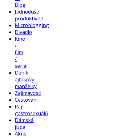
Blog
Jednoduše
produktivně
Microblogging
Divadlo
Kino
/
film
/
seriál
Deník
ajťákovy
manželky
Zajímavosti
Cestování
Ráj
gastrosexuálů
Dámská
jízda
Akné