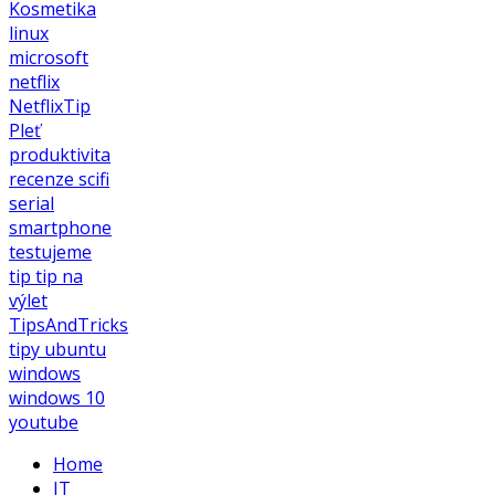
Kosmetika
linux
microsoft
netflix
NetflixTip
Pleť
produktivita
recenze
scifi
serial
smartphone
testujeme
tip
tip na
výlet
TipsAndTricks
tipy
ubuntu
windows
windows 10
youtube
Home
IT