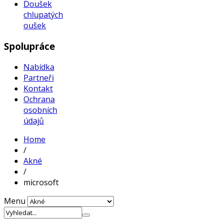
Doušek
chlupatých
oušek
Spolupráce
Nabídka
Partneři
Kontakt
Ochrana
osobních
údajů
Home
/
Akné
/
microsoft
Menu