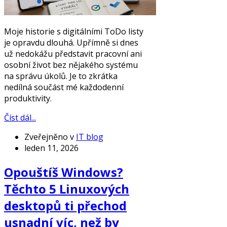
Moje historie s digitálními ToDo listy
je opravdu dlouhá. Upřímně si dnes
už nedokážu představit pracovní ani
osobní život bez nějakého systému
na správu úkolů. Je to zkrátka
nedílná součást mé každodenní
produktivity.
Číst dál...
Zveřejněno v
IT blog
leden 11, 2026
Opouštíš Windows?
Těchto 5 Linuxových
desktopů ti přechod
usnadní víc, než by