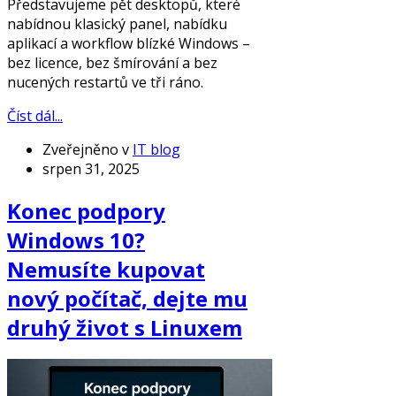
Představujeme pět desktopů, které
nabídnou klasický panel, nabídku
aplikací a workflow blízké Windows –
bez licence, bez šmírování a bez
nucených restartů ve tři ráno.
Číst dál...
Zveřejněno v
IT blog
srpen 31, 2025
Konec podpory
Windows 10?
Nemusíte kupovat
nový počítač, dejte mu
druhý život s Linuxem