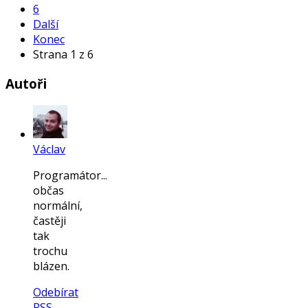
6
Další
Konec
Strana 1 z 6
Autoři
Václav
Programátor...
občas
normální,
častěji
tak
trochu
blázen.
Odebírat
RSS