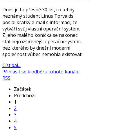
Dnes je to přesně 30 let, co tehdy
neznámý student Linus Torvalds
poslal krátký e-mail s informací, že
vytváří svůj vlastní operační systém.
Z jeho malého koníčka se nakonec
stal nejrozšířenější operační systém,
bez kterého by dnešní moderní
společnost vůbec nemohla existovat.
Číst dál...
Přihlásit se k odběru tohoto kanálu
RSS
Začátek
Předchozí
1
2
3
4
5