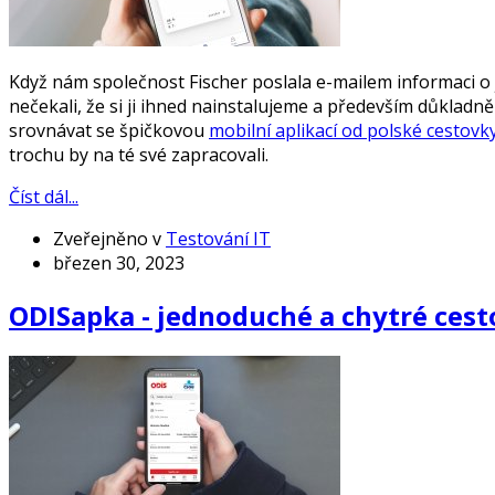
Když nám společnost Fischer poslala e-mailem informaci o j
nečekali, že si ji ihned nainstalujeme a především důkladně
srovnávat se špičkovou
mobilní aplikací od polské cestovk
trochu by na té své zapracovali.
Číst dál...
Zveřejněno v
Testování IT
březen 30, 2023
ODISapka - jednoduché a chytré cest