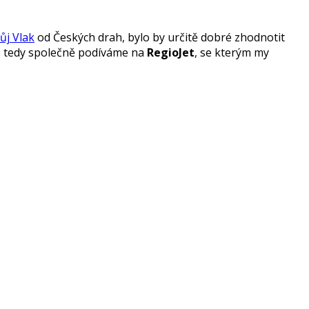
ůj Vlak
od Českých drah, bylo by určitě dobré zhodnotit
se tedy společně podíváme na
RegioJet
, se kterým my