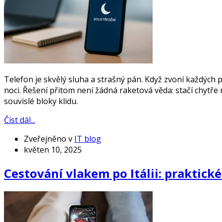
Telefon je skvělý sluha a strašný pán. Když zvoní každých 
noci. Řešení přitom není žádná raketová věda: stačí chytře n
souvislé bloky klidu.
Číst dál...
Zveřejněno v
IT blog
květen 10, 2025
Cestování vlakem po Itálii: praktické