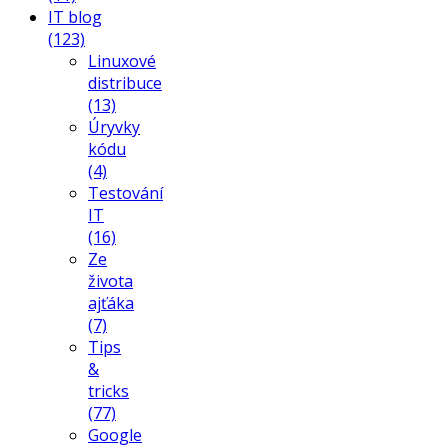
IT blog
(123)
Linuxové
distribuce
(13)
Úryvky
kódu
(4)
Testování
IT
(16)
Ze
života
ajťáka
(7)
Tips
&
tricks
(77)
Google