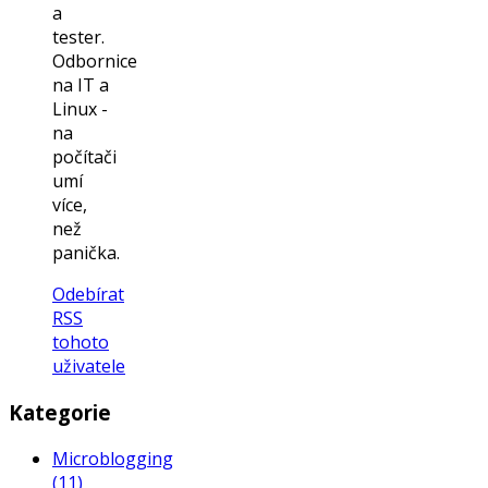
a
tester.
Odbornice
na IT a
Linux -
na
počítači
umí
více,
než
panička.
Odebírat
RSS
tohoto
uživatele
Kategorie
Microblogging
(11)