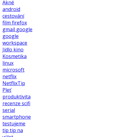
Akné
android
cestování
film
firefox
gmail
google
google
workspace
Jídlo
kino
Kosmetika
linux
microsoft
netflix
NetflixTip
Pleť
produktivita
recenze
scifi
serial
smartphone
testujeme
tip
tip na
výlet