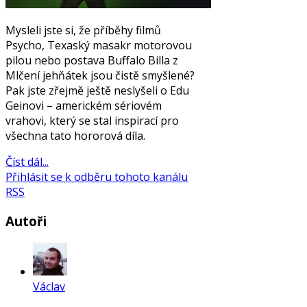
Mysleli jste si, že příběhy filmů
Psycho, Texaský masakr motorovou
pilou nebo postava Buffalo Billa z
Mlčení jehňátek jsou čistě smyšlené?
Pak jste zřejmě ještě neslyšeli o Edu
Geinovi – americkém sériovém
vrahovi, který se stal inspirací pro
všechna tato hororová díla.
Číst dál...
Přihlásit se k odběru tohoto kanálu
RSS
Autoři
Václav