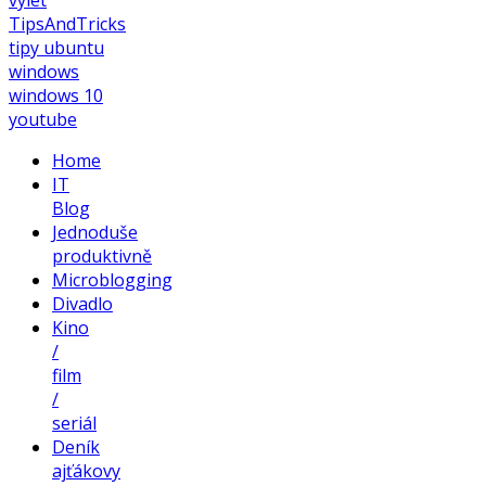
TipsAndTricks
tipy
ubuntu
windows
windows 10
youtube
Home
IT
Blog
Jednoduše
produktivně
Microblogging
Divadlo
Kino
/
film
/
seriál
Deník
ajťákovy