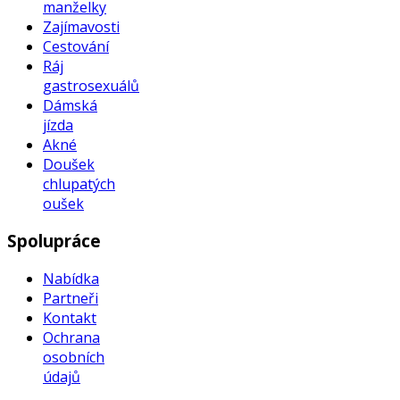
manželky
Zajímavosti
Cestování
Ráj
gastrosexuálů
Dámská
jízda
Akné
Doušek
chlupatých
oušek
Spolupráce
Nabídka
Partneři
Kontakt
Ochrana
osobních
údajů