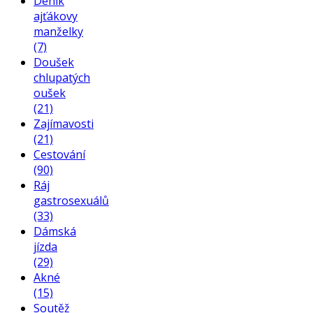
Deník
ajťákovy
manželky
(7)
Doušek
chlupatých
oušek
(21)
Zajímavosti
(21)
Cestování
(90)
Ráj
gastrosexuálů
(33)
Dámská
jízda
(29)
Akné
(15)
Soutěž