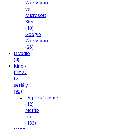
Workspace
vs
Microsoft
365
(10)
Google
Workspace
(26)
Divadlo
(4)
Kino /
filmy /
tv
seriály
(90)
Doporučujeme
(12)
Netflix
tip
(183)