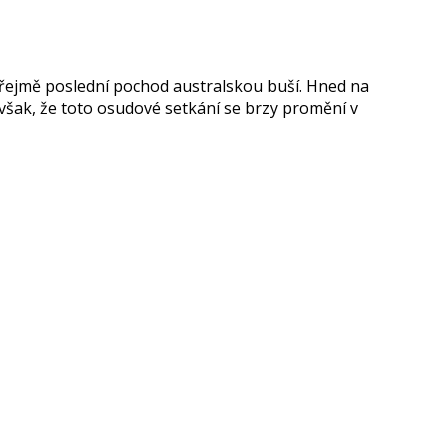
zřejmě poslední pochod australskou buší. Hned na
však, že toto osudové setkání se brzy promění v