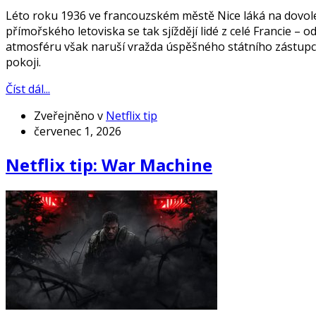
Léto roku 1936 ve francouzském městě Nice láká na dovole
přímořského letoviska se tak sjíždějí lidé z celé Francie 
atmosféru však naruší vražda úspěšného státního zástupc
pokoji.
Číst dál...
Zveřejněno v
Netflix tip
červenec 1, 2026
Netflix tip: War Machine