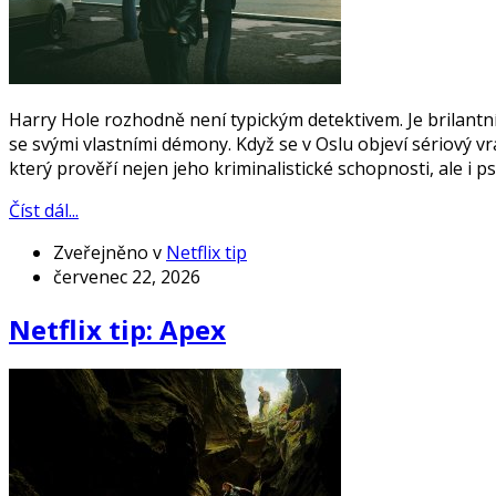
Harry Hole rozhodně není typickým detektivem. Je brilantní 
se svými vlastními démony. Když se v Oslu objeví sériový vr
který prověří nejen jeho kriminalistické schopnosti, ale i p
Číst dál...
Zveřejněno v
Netflix tip
červenec 22, 2026
Netflix tip: Apex