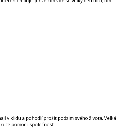
kterého miluje. Jenže čím více se velký den blíží, tím
í v klidu a pohodlí prožít podzim svého života. Velká
 ruce pomoc i společnost.