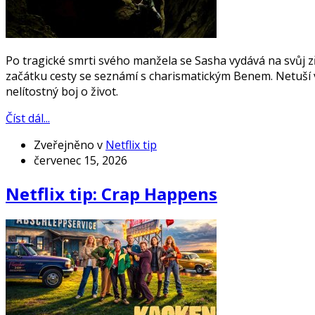
Po tragické smrti svého manžela se Sasha vydává na svůj 
začátku cesty se seznámí s charismatickým Benem. Netuší 
nelítostný boj o život.
Číst dál...
Zveřejněno v
Netflix tip
červenec 15, 2026
Netflix tip: Crap Happens