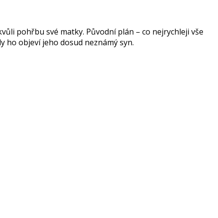
ůli pohřbu své matky. Původní plán – co nejrychleji vše
 kdy ho objeví jeho dosud neznámý syn.