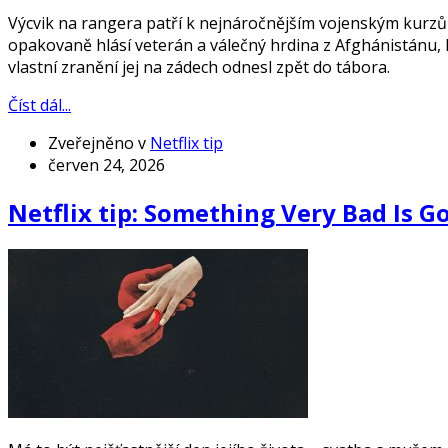
Výcvik na rangera patří k nejnáročnějším vojenským kurzům
opakovaně hlásí veterán a válečný hrdina z Afghánistánu, 
vlastní zranění jej na zádech odnesl zpět do tábora.
Číst dál...
Zveřejněno v
Netflix tip
červen 24, 2026
Netflix tip: Something Very Bad Is 