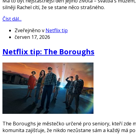
Má to být nejšťastnější den jejího života – svatba s mužem, 
silněji Rachel cítí, že se stane něco strašného.
Číst dál...
Zveřejněno v
Netflix tip
červen 17, 2026
Netflix tip: The Boroughs
The Boroughs je městečko určené pro seniory, kteří zde maj
komunita zajišťuje, že nikdo nezůstane sám a každý má po