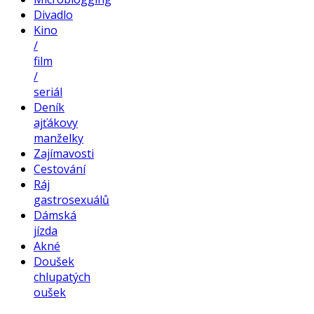
Divadlo
Kino
/
film
/
seriál
Deník
ajťákovy
manželky
Zajímavosti
Cestování
Ráj
gastrosexuálů
Dámská
jízda
Akné
Doušek
chlupatých
oušek