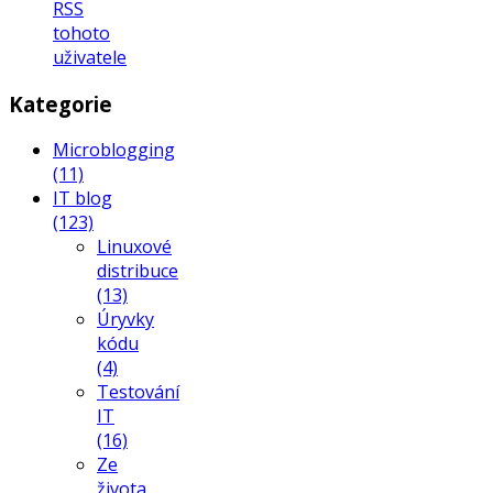
RSS
tohoto
uživatele
Kategorie
Microblogging
(11)
IT blog
(123)
Linuxové
distribuce
(13)
Úryvky
kódu
(4)
Testování
IT
(16)
Ze
života