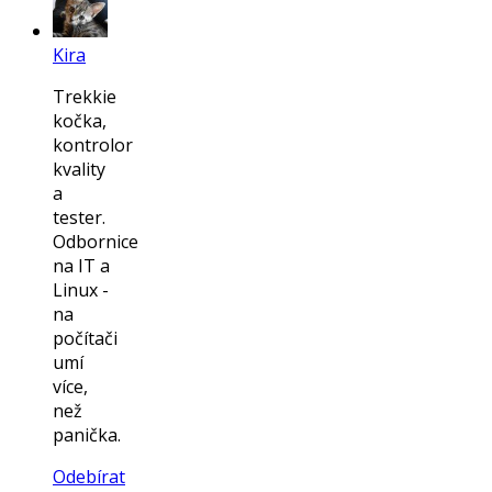
Kira
Trekkie
kočka,
kontrolor
kvality
a
tester.
Odbornice
na IT a
Linux -
na
počítači
umí
více,
než
panička.
Odebírat