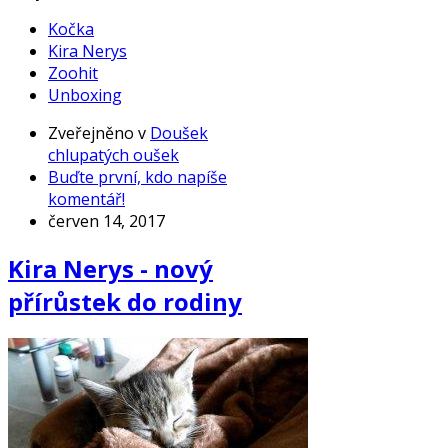
Kočka
Kira Nerys
Zoohit
Unboxing
Zveřejněno v
Doušek
chlupatých oušek
Buďte první, kdo napíše
komentář!
červen 14, 2017
Kira Nerys - nový
přírůstek do rodiny