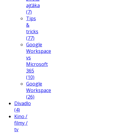
ajťáka
(7)
Tips
&
tricks
(77)
Google
Workspace
vs
Microsoft
365
(10)
Google
Workspace
(26)
Divadlo
(4)
Kino /
filmy /
tv