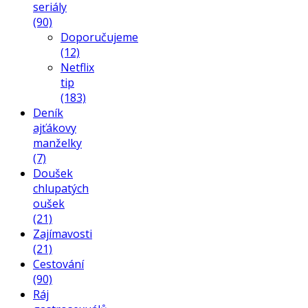
seriály
(90)
Doporučujeme
(12)
Netflix
tip
(183)
Deník
ajťákovy
manželky
(7)
Doušek
chlupatých
oušek
(21)
Zajímavosti
(21)
Cestování
(90)
Ráj