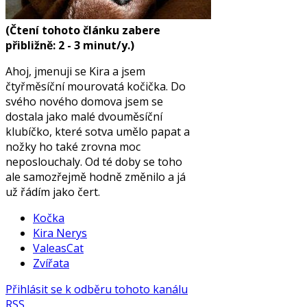
(Čtení tohoto článku zabere
přibližně: 2 - 3 minut/y.)
Ahoj, jmenuji se Kira a jsem
čtyřměsíční mourovatá kočička. Do
svého nového domova jsem se
dostala jako malé dvouměsíční
klubíčko, které sotva umělo papat a
nožky ho také zrovna moc
neposlouchaly. Od té doby se toho
ale samozřejmě hodně změnilo a já
už řádím jako čert.
Kočka
Kira Nerys
ValeasCat
Zvířata
Přihlásit se k odběru tohoto kanálu
RSS