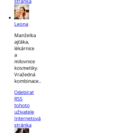
stránka
Leona
Manželka
ajťáka,
lékárnice
a
milovnice
kosmetiky.
Vražedná
kombinace...
Odebírat
RSS
tohoto
uživatele
Internetová
stránka