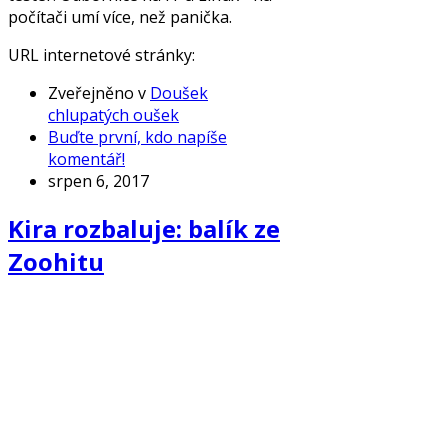
počítači umí více, než panička.
URL internetové stránky:
Zveřejněno v
Doušek
chlupatých oušek
Buďte první, kdo napíše
komentář!
srpen 6, 2017
Kira rozbaluje: balík ze
Zoohitu