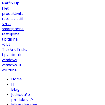
NetflixTip
Pleť
produktivita
recenze
scifi
serial
smartphone
testujeme
tip
tip na
výlet
TipsAndTricks
tipy
ubuntu
windows
windows 10
youtube
Home
IT
Blog
Jednoduše
produktivně
Microblogging