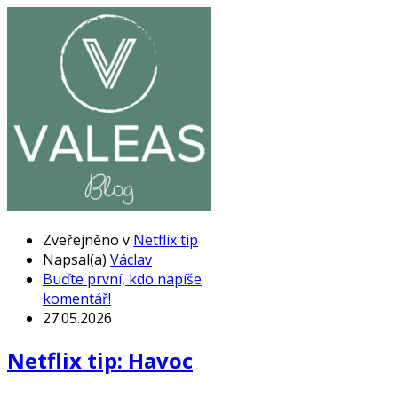
Zveřejněno v
Netflix tip
Napsal(a)
Václav
Buďte první, kdo napíše
komentář!
27.05.2026
Netflix tip: Havoc