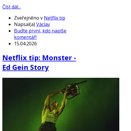
Číst dál...
Zveřejněno v
Netflix tip
Napsal(a)
Václav
Buďte první, kdo napíše
komentář!
15.04.2026
Netflix tip: Monster -
Ed Gein Story