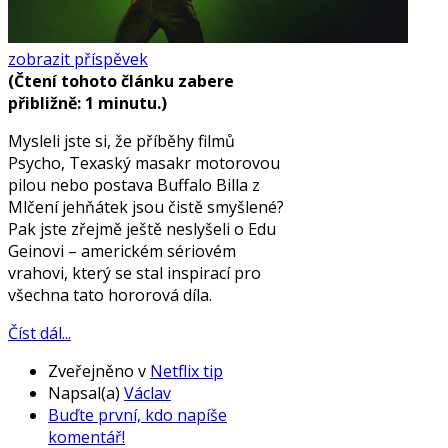
zobrazit příspěvek
(Čtení tohoto článku zabere
přibližně: 1 minutu.)
Mysleli jste si, že příběhy filmů
Psycho, Texaský masakr motorovou
pilou nebo postava Buffalo Billa z
Mlčení jehňátek jsou čistě smyšlené?
Pak jste zřejmě ještě neslyšeli o Edu
Geinovi – americkém sériovém
vrahovi, který se stal inspirací pro
všechna tato hororová díla.
Číst dál...
Zveřejněno v
Netflix tip
Napsal(a)
Václav
Buďte první, kdo napíše
komentář!