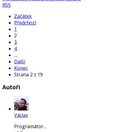
RSS
Začátek
Předchozí
1
2
3
4
…
Další
Konec
Strana 2 z 19
Autoři
Václav
Programátor...