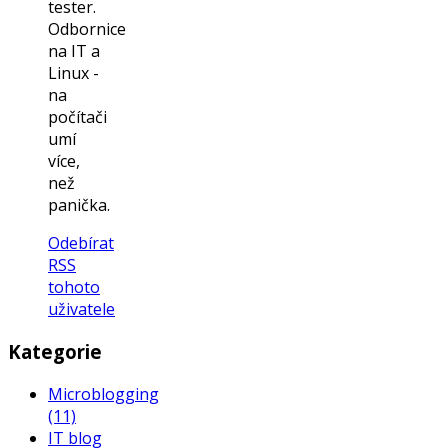
tester.
Odbornice
na IT a
Linux -
na
počítači
umí
více,
než
panička.
Odebírat
RSS
tohoto
uživatele
Kategorie
Microblogging
(11)
IT blog