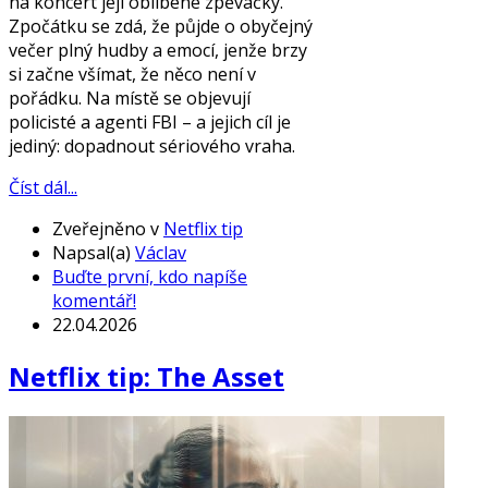
na koncert její oblíbené zpěvačky.
Zpočátku se zdá, že půjde o obyčejný
večer plný hudby a emocí, jenže brzy
si začne všímat, že něco není v
pořádku. Na místě se objevují
policisté a agenti FBI – a jejich cíl je
jediný: dopadnout sériového vraha.
Číst dál...
Zveřejněno v
Netflix tip
Napsal(a)
Václav
Buďte první, kdo napíše
komentář!
22.04.2026
Netflix tip: The Asset