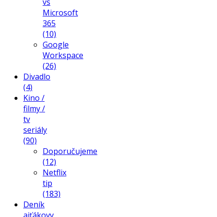
vs
Microsoft
365
(10)
Google
Workspace
(26)
Divadlo
(4)
Kino /
filmy /
tv
seriály
(90)
Doporučujeme
(12)
Netflix
tip
(183)
Deník
ajťákovy