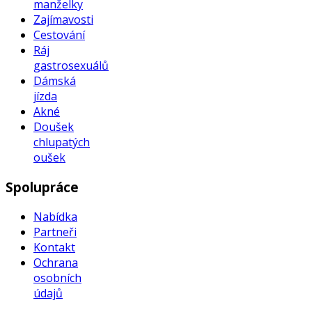
manželky
Zajímavosti
Cestování
Ráj
gastrosexuálů
Dámská
jízda
Akné
Doušek
chlupatých
oušek
Spolupráce
Nabídka
Partneři
Kontakt
Ochrana
osobních
údajů