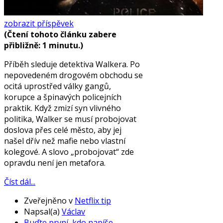
zobrazit příspěvek
(Čtení tohoto článku zabere
přibližně: 1 minutu.)
Příběh sleduje detektiva Walkera. Po
nepovedeném drogovém obchodu se
ocitá uprostřed války gangů,
korupce a špinavých policejních
praktik. Když zmizí syn vlivného
politika, Walker se musí probojovat
doslova přes celé město, aby jej
našel dřív než mafie nebo vlastní
kolegové. A slovo „probojovat“ zde
opravdu není jen metafora.
Číst dál...
Zveřejněno v
Netflix tip
Napsal(a)
Václav
Buďte první, kdo napíše