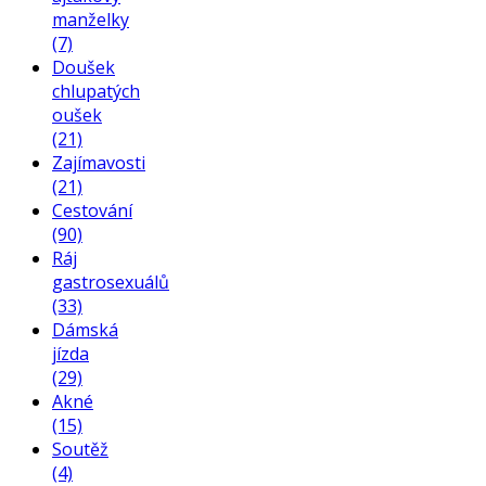
manželky
(7)
Doušek
chlupatých
oušek
(21)
Zajímavosti
(21)
Cestování
(90)
Ráj
gastrosexuálů
(33)
Dámská
jízda
(29)
Akné
(15)
Soutěž
(4)