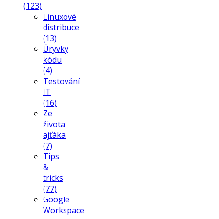
(123)
Linuxové
distribuce
(13)
Úryvky
kódu
(4)
Testování
IT
(16)
Ze
života
ajťáka
(7)
Tips
&
tricks
(77)
Google
Workspace