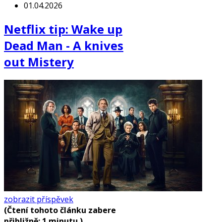
01.04.2026
Netflix tip: Wake up
Dead Man - A knives
out Mistery
zobrazit příspěvek
(Čtení tohoto článku zabere
přibližně: 1 minutu.)