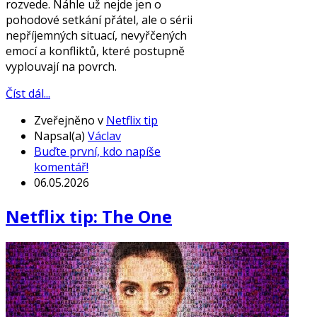
rozvede. Náhle už nejde jen o
pohodové setkání přátel, ale o sérii
nepříjemných situací, nevyřčených
emocí a konfliktů, které postupně
vyplouvají na povrch.
Číst dál...
Zveřejněno v
Netflix tip
Napsal(a)
Václav
Buďte první, kdo napíše
komentář!
06.05.2026
Netflix tip: The One