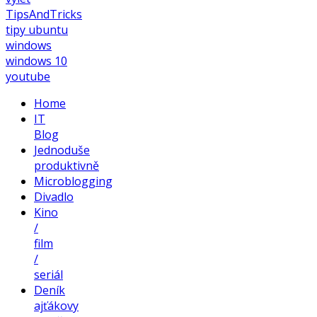
TipsAndTricks
tipy
ubuntu
windows
windows 10
youtube
Home
IT
Blog
Jednoduše
produktivně
Microblogging
Divadlo
Kino
/
film
/
seriál
Deník
ajťákovy