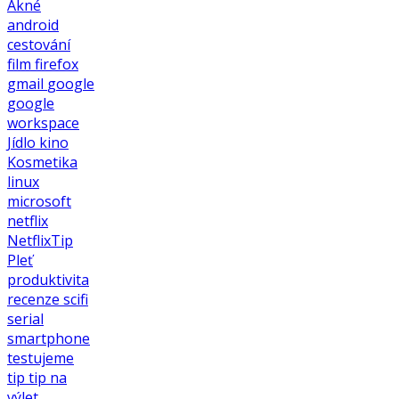
Akné
android
cestování
film
firefox
gmail
google
google
workspace
Jídlo
kino
Kosmetika
linux
microsoft
netflix
NetflixTip
Pleť
produktivita
recenze
scifi
serial
smartphone
testujeme
tip
tip na
výlet