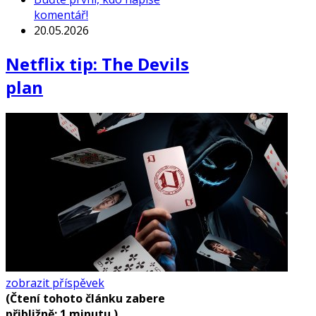
komentář!
20.05.2026
Netflix tip: The Devils
plan
zobrazit příspěvek
(Čtení tohoto článku zabere
přibližně: 1 minutu.)