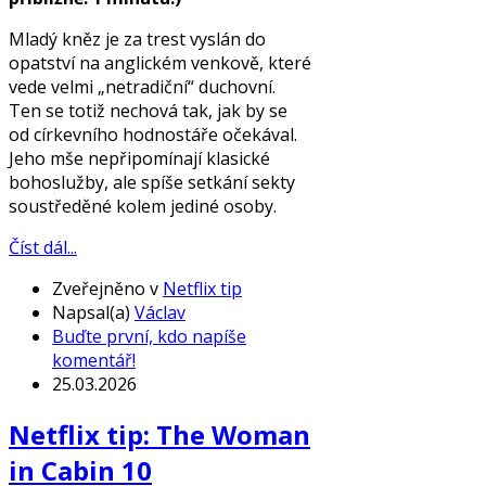
Mladý kněz je za trest vyslán do
opatství na anglickém venkově, které
vede velmi „netradiční“ duchovní.
Ten se totiž nechová tak, jak by se
od církevního hodnostáře očekával.
Jeho mše nepřipomínají klasické
bohoslužby, ale spíše setkání sekty
soustředěné kolem jediné osoby.
Číst dál...
Zveřejněno v
Netflix tip
Napsal(a)
Václav
Buďte první, kdo napíše
komentář!
25.03.2026
Netflix tip: The Woman
in Cabin 10