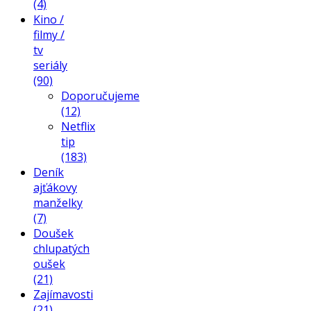
(4)
Kino /
filmy /
tv
seriály
(90)
Doporučujeme
(12)
Netflix
tip
(183)
Deník
ajťákovy
manželky
(7)
Doušek
chlupatých
oušek
(21)
Zajímavosti
(21)