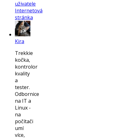
uživatele
Internetová
stránka
Kira
Trekkie
kočka,
kontrolor
kvality
a
tester.
Odbornice
na IT a
Linux -
na
počítači
umí
více,