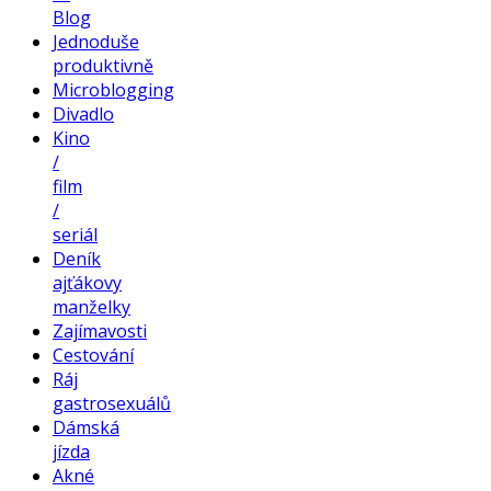
Blog
Jednoduše
produktivně
Microblogging
Divadlo
Kino
/
film
/
seriál
Deník
ajťákovy
manželky
Zajímavosti
Cestování
Ráj
gastrosexuálů
Dámská
jízda
Akné