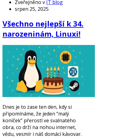
Zveřejněno v
IT blog
srpen 25, 2025
Všechno nejlepší k 34.
narozeninám, Linuxi!
Dnes je to zase ten den, kdy si
připomínáme, že jeden “malý
koníček” přerostl ve svalnatého
obra, co drží na nohou internet,
vědu, vesmír i náš domácí kávovar.