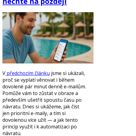
nechte na později
V
předchozím článku
jsme si ukázali,
proč se vyplatí věnovat i během
dovolené pár minut denně e-mailům.
Pomůže vám to zůstat v obraze a
především ušetřit spoustu času po
návratu. Dnes si ukážeme, jak číst
jen prioritní e-maily, a tím si
dovolenou více užít — a jak tento
princip využít i k automatizaci po
návratu.