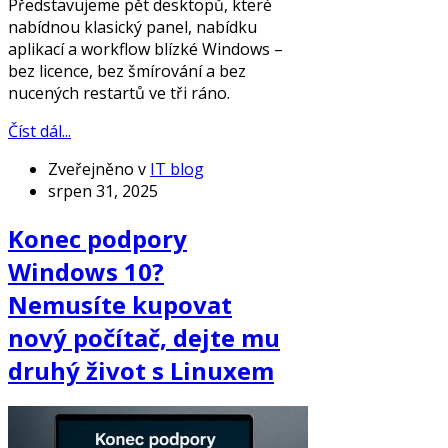
Představujeme pět desktopů, které
nabídnou klasický panel, nabídku
aplikací a workflow blízké Windows –
bez licence, bez šmírování a bez
nucených restartů ve tři ráno.
Číst dál...
Zveřejněno v
IT blog
srpen 31, 2025
Konec podpory
Windows 10?
Nemusíte kupovat
nový počítač, dejte mu
druhý život s Linuxem