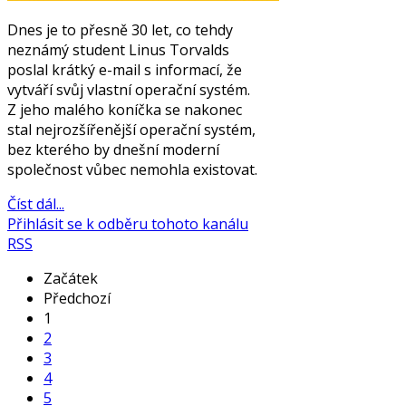
Dnes je to přesně 30 let, co tehdy
neznámý student Linus Torvalds
poslal krátký e-mail s informací, že
vytváří svůj vlastní operační systém.
Z jeho malého koníčka se nakonec
stal nejrozšířenější operační systém,
bez kterého by dnešní moderní
společnost vůbec nemohla existovat.
Číst dál...
Přihlásit se k odběru tohoto kanálu
RSS
Začátek
Předchozí
1
2
3
4
5