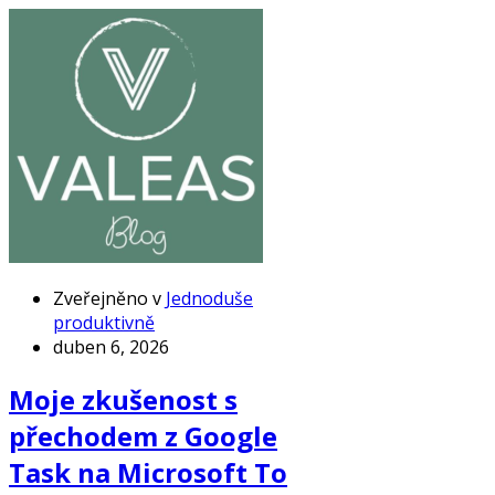
Zveřejněno v
Jednoduše
produktivně
duben 6, 2026
Moje zkušenost s
přechodem z Google
Task na Microsoft To