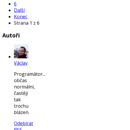
6
Další
Konec
Strana 1 z 6
Autoři
Václav
Programátor...
občas
normální,
častěji
tak
trochu
blázen.
Odebírat
RSS