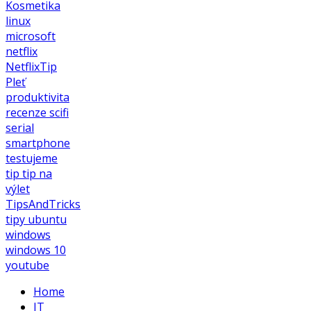
Kosmetika
linux
microsoft
netflix
NetflixTip
Pleť
produktivita
recenze
scifi
serial
smartphone
testujeme
tip
tip na
výlet
TipsAndTricks
tipy
ubuntu
windows
windows 10
youtube
Home
IT