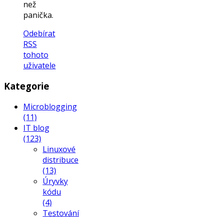
než
panička.
Odebírat
RSS
tohoto
uživatele
Kategorie
Microblogging
(11)
IT blog
(123)
Linuxové
distribuce
(13)
Úryvky
kódu
(4)
Testování