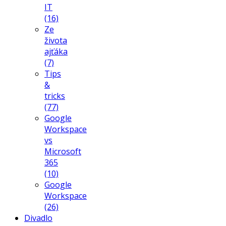
IT
(16)
Ze
života
ajťáka
(7)
Tips
&
tricks
(77)
Google
Workspace
vs
Microsoft
365
(10)
Google
Workspace
(26)
Divadlo