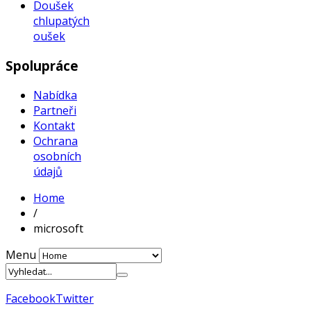
Doušek
chlupatých
oušek
Spolupráce
Nabídka
Partneři
Kontakt
Ochrana
osobních
údajů
Home
/
microsoft
Menu
Facebook
Twitter