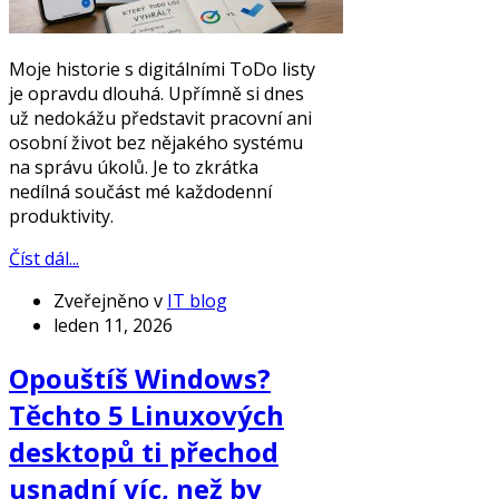
Moje historie s digitálními ToDo listy
je opravdu dlouhá. Upřímně si dnes
už nedokážu představit pracovní ani
osobní život bez nějakého systému
na správu úkolů. Je to zkrátka
nedílná součást mé každodenní
produktivity.
Číst dál...
Zveřejněno v
IT blog
leden 11, 2026
Opouštíš Windows?
Těchto 5 Linuxových
desktopů ti přechod
usnadní víc, než by