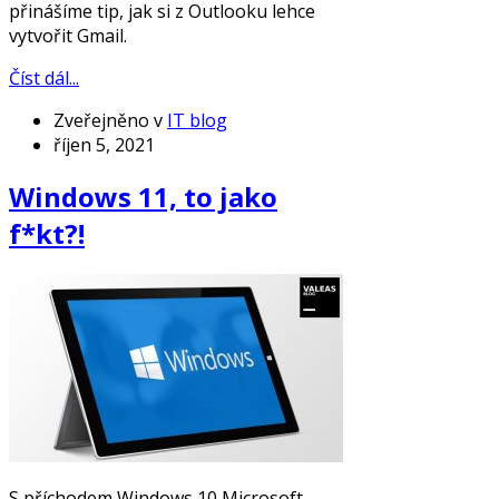
přinášíme tip, jak si z Outlooku lehce
vytvořit Gmail.
Číst dál...
Zveřejněno v
IT blog
říjen 5, 2021
Windows 11, to jako
f*kt?!
S příchodem Windows 10 Microsoft