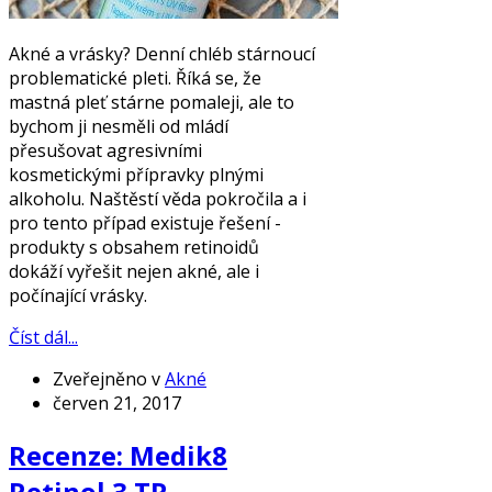
Akné a vrásky? Denní chléb stárnoucí
problematické pleti. Říká se, že
mastná pleť stárne pomaleji, ale to
bychom ji nesměli od mládí
přesušovat agresivními
kosmetickými přípravky plnými
alkoholu. Naštěstí věda pokročila a i
pro tento případ existuje řešení -
produkty s obsahem retinoidů
dokáží vyřešit nejen akné, ale i
počínající vrásky.
Číst dál...
Zveřejněno v
Akné
červen 21, 2017
Recenze: Medik8
Retinol 3 TR