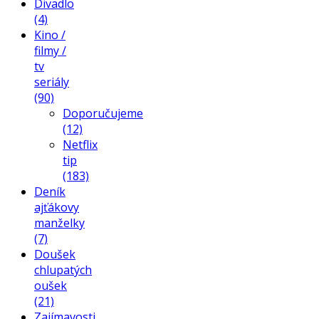
Divadlo
(4)
Kino /
filmy /
tv
seriály
(90)
Doporučujeme
(12)
Netflix
tip
(183)
Deník
ajťákovy
manželky
(7)
Doušek
chlupatých
oušek
(21)
Zajímavosti