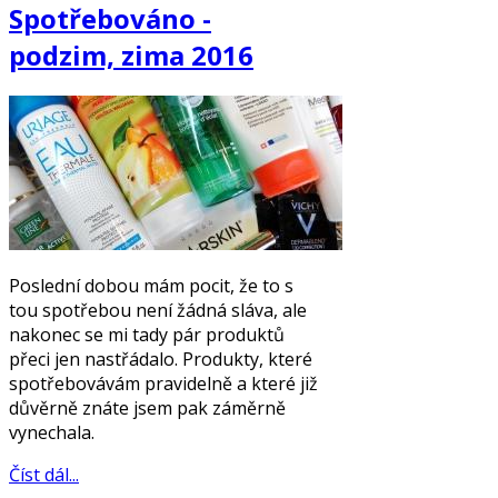
Spotřebováno -
podzim, zima 2016
Poslední dobou mám pocit, že to s
tou spotřebou není žádná sláva, ale
nakonec se mi tady pár produktů
přeci jen nastřádalo. Produkty, které
spotřebovávám pravidelně a které již
důvěrně znáte jsem pak záměrně
vynechala.
Číst dál...