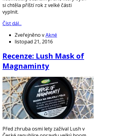
si chtěla příští rok z velké části
vyplnit.
Číst dál...
Zveřejněno v
Akné
listopad 21, 2016
Recenze: Lush Mask of
Magnaminty
Před zhruba osmi lety zažíval Lush v
České republice opravdu velký boom