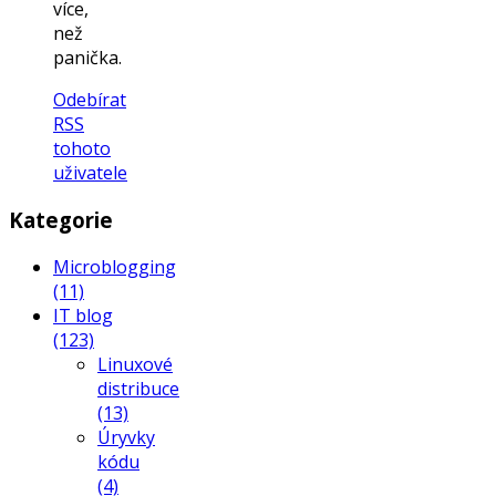
více,
než
panička.
Odebírat
RSS
tohoto
uživatele
Kategorie
Microblogging
(11)
IT blog
(123)
Linuxové
distribuce
(13)
Úryvky
kódu
(4)