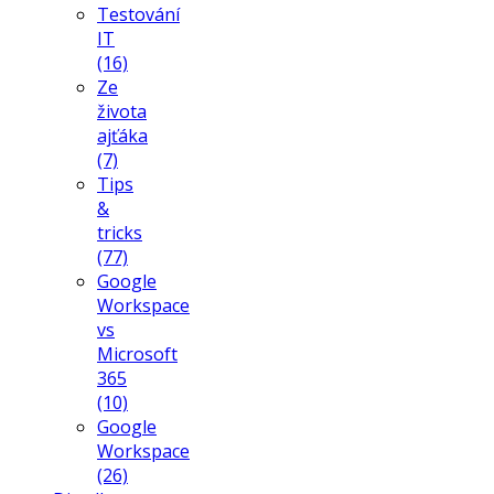
Testování
IT
(16)
Ze
života
ajťáka
(7)
Tips
&
tricks
(77)
Google
Workspace
vs
Microsoft
365
(10)
Google
Workspace
(26)