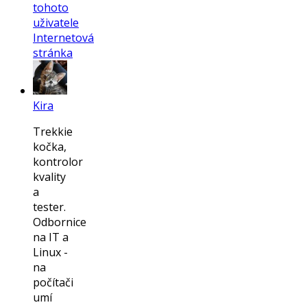
tohoto
uživatele
Internetová
stránka
Kira
Trekkie
kočka,
kontrolor
kvality
a
tester.
Odbornice
na IT a
Linux -
na
počítači
umí