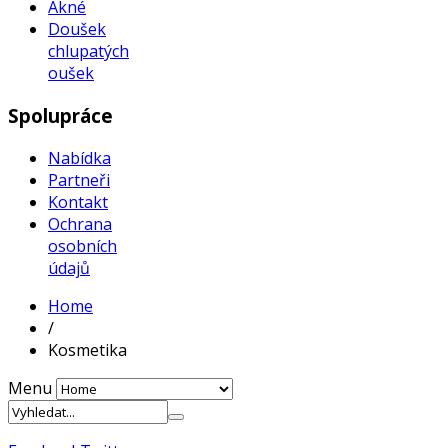
Akné
Doušek
chlupatých
oušek
Spolupráce
Nabídka
Partneři
Kontakt
Ochrana
osobních
údajů
Home
/
Kosmetika
Menu