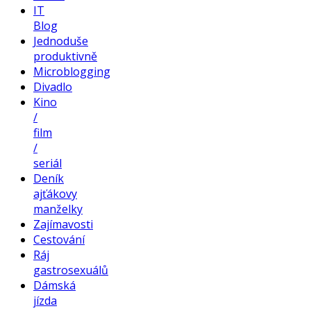
IT
Blog
Jednoduše
produktivně
Microblogging
Divadlo
Kino
/
film
/
seriál
Deník
ajťákovy
manželky
Zajímavosti
Cestování
Ráj
gastrosexuálů
Dámská
jízda