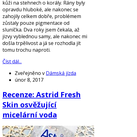
kůži na stehnech o korály. Rány byly
opravdu hluboké, ale nakonec se
zahojily celkem dobře, problémem
zůstaly pouze pigmentace od
sluníčka. Dva roky jsem čekala, až
jizvy vyblednou samy, ale nakonec mi
došla trpělivost a já se rozhodla jít
tomu trochu naproti.
Číst dál...
Zveřejněno v
Dámská jízda
únor 8, 2017
Recenze: Astrid Fresh
Skin osvěžující
micelární voda