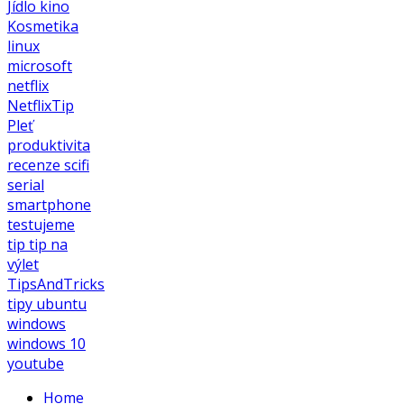
Jídlo
kino
Kosmetika
linux
microsoft
netflix
NetflixTip
Pleť
produktivita
recenze
scifi
serial
smartphone
testujeme
tip
tip na
výlet
TipsAndTricks
tipy
ubuntu
windows
windows 10
youtube
Home