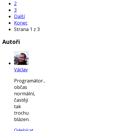
2
3
Další
Konec
Strana 1 z 3
Autoři
Václav
Programátor...
občas
normální,
častěji
tak
trochu
blázen.
Odebírat