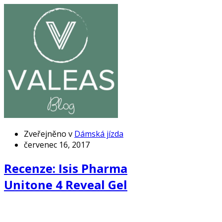
Zveřejněno v
Dámská jízda
červenec 16, 2017
Recenze: Isis Pharma
Unitone 4 Reveal Gel