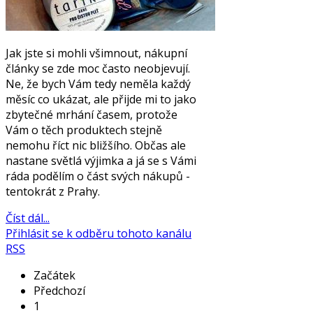
Jak jste si mohli všimnout, nákupní
články se zde moc často neobjevují.
Ne, že bych Vám tedy neměla každý
měsíc co ukázat, ale přijde mi to jako
zbytečné mrhání časem, protože
Vám o těch produktech stejně
nemohu říct nic bližšího. Občas ale
nastane světlá výjimka a já se s Vámi
ráda podělím o část svých nákupů -
tentokrát z Prahy.
Číst dál...
Přihlásit se k odběru tohoto kanálu
RSS
Začátek
Předchozí
1