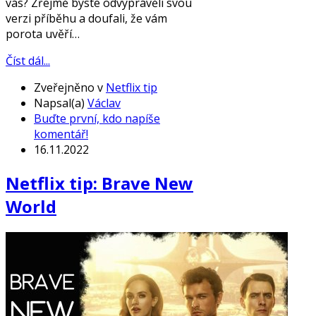
vás? Zřejmě byste odvyprávěli svou
verzi příběhu a doufali, že vám
porota uvěří…
Číst dál...
Zveřejněno v
Netflix tip
Napsal(a)
Václav
Buďte první, kdo napíše
komentář!
16.11.2022
Netflix tip: Brave New
World