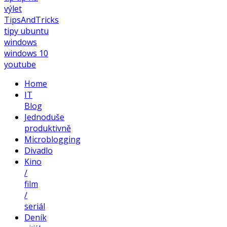
výlet
TipsAndTricks
tipy
ubuntu
windows
windows 10
youtube
Home
IT
Blog
Jednoduše
produktivně
Microblogging
Divadlo
Kino
/
film
/
seriál
Deník