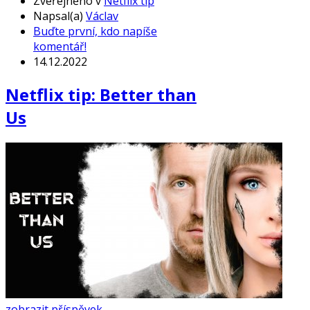
Zveřejněno v
Netflix tip
Napsal(a)
Václav
Buďte první, kdo napíše
komentář!
14.12.2022
Netflix tip: Better than
Us
zobrazit příspěvek