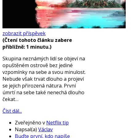
zobrazit příspěvek
(Čtení tohoto článku zabere
přibližně: 1 minutu.)
Skupina neznámých lidí se objeví na
opuštěném ostrově bez jediné
vzpomínky na sebe a svou minulost.
Nebude však trvat dlouho a projeví
se jejich přirozená nátura. První
úmrtí na sebe také nenechá dlouho
čekat…
Číst dál...
Zveřejněno v
Netflix tip
Napsal(a)
Václav
Buďte první, kdo napíše