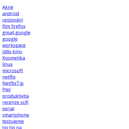
Akné
android
cestování
film
firefox
gmail
google
google
workspace
Jídlo
kino
Kosmetika
linux
microsoft
netflix
NetflixTip
Pleť
produktivita
recenze
scifi
serial
smartphone
testujeme
tip
tip na