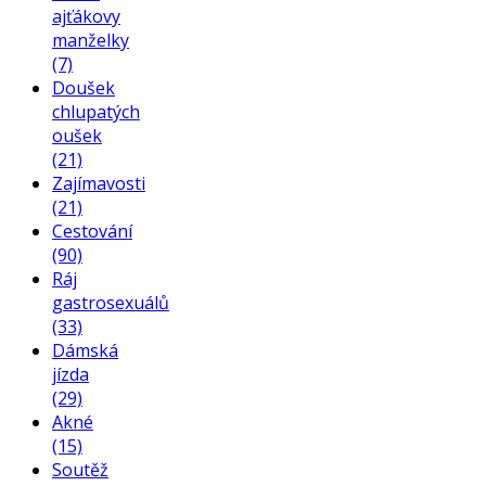
ajťákovy
manželky
(7)
Doušek
chlupatých
oušek
(21)
Zajímavosti
(21)
Cestování
(90)
Ráj
gastrosexuálů
(33)
Dámská
jízda
(29)
Akné
(15)
Soutěž