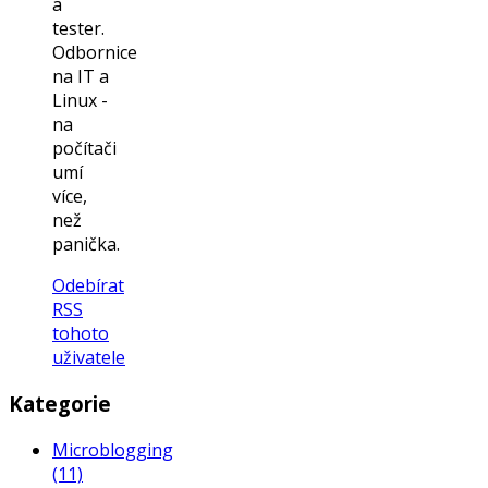
a
tester.
Odbornice
na IT a
Linux -
na
počítači
umí
více,
než
panička.
Odebírat
RSS
tohoto
uživatele
Kategorie
Microblogging
(11)