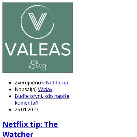
Zveřejněno v
Netflix tip
Napsal(a)
Václav
Buďte první, kdo napíše
komentář!
25.01.2023
Netflix tip: The
Watcher