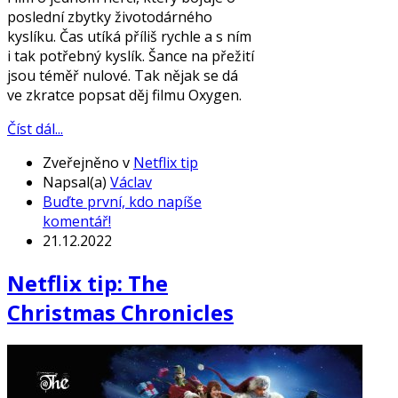
poslední zbytky životodárného
kyslíku. Čas utíká příliš rychle a s ním
i tak potřebný kyslík. Šance na přežití
jsou téměř nulové. Tak nějak se dá
ve zkratce popsat děj filmu Oxygen.
Číst dál...
Zveřejněno v
Netflix tip
Napsal(a)
Václav
Buďte první, kdo napíše
komentář!
21.12.2022
Netflix tip: The
Christmas Chronicles