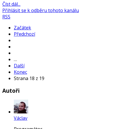
Číst dál...
Přihlásit se k odběru tohoto kanálu
RSS
Začátek
Předchozí
…
Další
Konec
Strana 18 z 19
Autoři
Václav