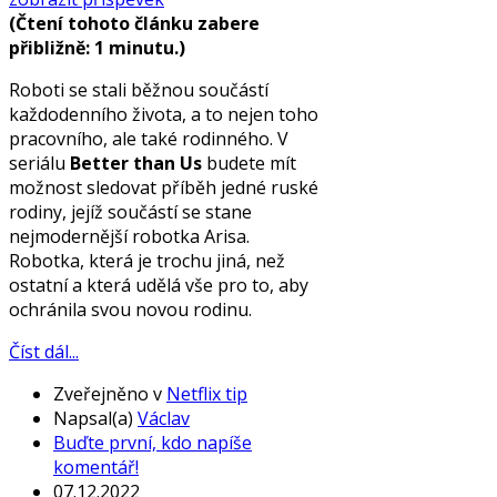
(Čtení tohoto článku zabere
přibližně: 1 minutu.)
Roboti se stali běžnou součástí
každodenního života, a to nejen toho
pracovního, ale také rodinného. V
seriálu
Better than Us
budete mít
možnost sledovat příběh jedné ruské
rodiny, jejíž součástí se stane
nejmodernější robotka Arisa.
Robotka, která je trochu jiná, než
ostatní a která udělá vše pro to, aby
ochránila svou novou rodinu.
Číst dál...
Zveřejněno v
Netflix tip
Napsal(a)
Václav
Buďte první, kdo napíše
komentář!
07.12.2022