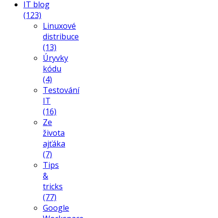
IT blog
(123)
Linuxové
distribuce
(13)
Úryvky
kódu
(4)
Testování
IT
(16)
Ze
života
ajťáka
(7)
Tips
&
tricks
(77)
Google