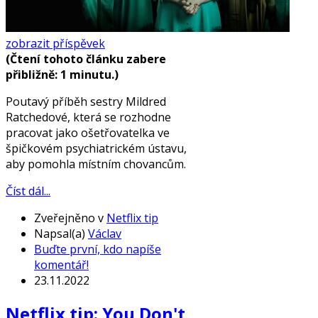
zobrazit příspěvek
(Čtení tohoto článku zabere
přibližně: 1 minutu.)
Poutavý příběh sestry Mildred
Ratchedové, která se rozhodne
pracovat jako ošetřovatelka ve
špičkovém psychiatrickém ústavu,
aby pomohla místním chovancům.
Číst dál...
Zveřejněno v
Netflix tip
Napsal(a)
Václav
Buďte první, kdo napíše
komentář!
23.11.2022
Netflix tip: You Don't