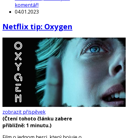
komentář!
04.01.2023
Netflix tip: Oxygen
zobrazit příspěvek
(Čtení tohoto článku zabere
přibližně: 1 minutu.)
Film o jednom herci, který bojuje o