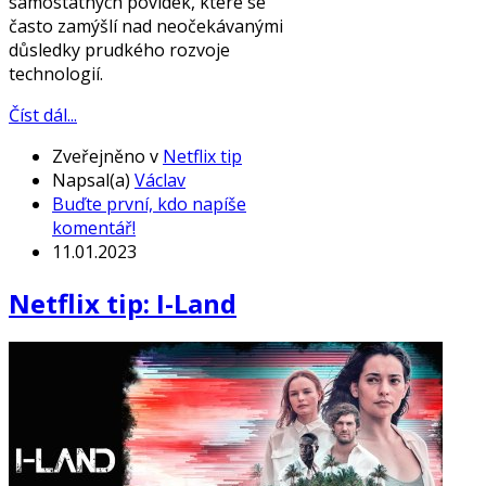
samostatných povídek, které se
často zamýšlí nad neočekávanými
důsledky prudkého rozvoje
technologií.
Číst dál...
Zveřejněno v
Netflix tip
Napsal(a)
Václav
Buďte první, kdo napíše
komentář!
11.01.2023
Netflix tip: I-Land