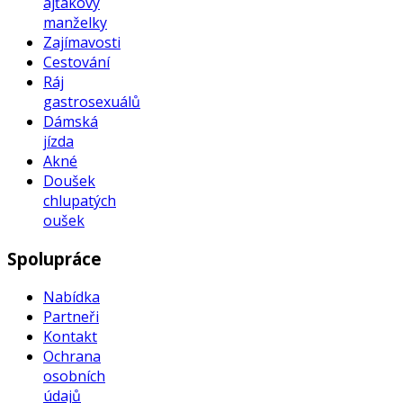
ajťákovy
manželky
Zajímavosti
Cestování
Ráj
gastrosexuálů
Dámská
jízda
Akné
Doušek
chlupatých
oušek
Spolupráce
Nabídka
Partneři
Kontakt
Ochrana
osobních
údajů