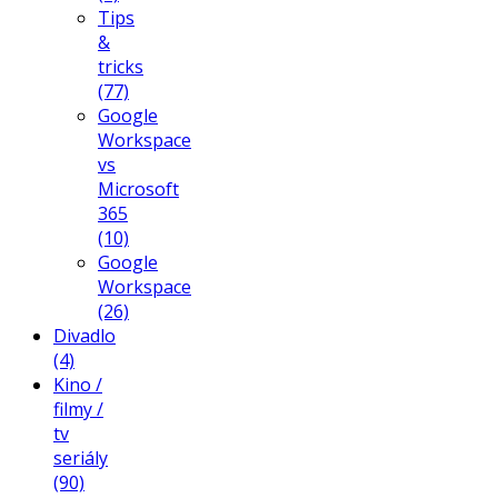
Tips
&
tricks
(77)
Google
Workspace
vs
Microsoft
365
(10)
Google
Workspace
(26)
Divadlo
(4)
Kino /
filmy /
tv
seriály
(90)