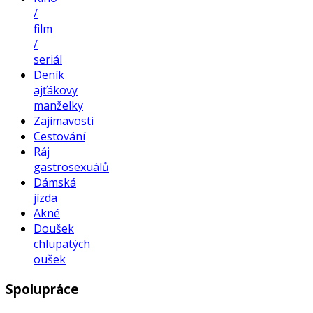
/
film
/
seriál
Deník
ajťákovy
manželky
Zajímavosti
Cestování
Ráj
gastrosexuálů
Dámská
jízda
Akné
Doušek
chlupatých
oušek
Spolupráce