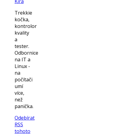
Kira
Trekkie
kočka,
kontrolor
kvality
a
tester.
Odbornice
na IT a
Linux -
na
počítači
umí
více,
než
panička.
Odebírat
RSS
tohoto