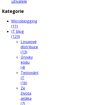
uživatele
Kategorie
Microblogging
(11)
IT blog
(123)
Linuxové
distribuce
(13)
Úryvky
kódu
(4)
Testování
IT
(16)
Ze
života
ajťáka
(7)