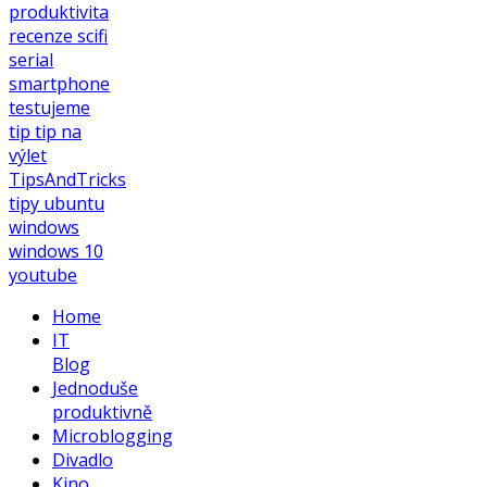
produktivita
recenze
scifi
serial
smartphone
testujeme
tip
tip na
výlet
TipsAndTricks
tipy
ubuntu
windows
windows 10
youtube
Home
IT
Blog
Jednoduše
produktivně
Microblogging
Divadlo
Kino