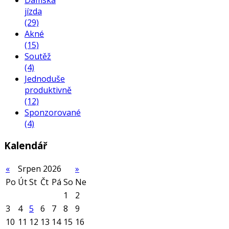
Dámská
jízda
(29)
Akné
(15)
Soutěž
(4)
Jednoduše
produktivně
(12)
Sponzorované
(4)
Kalendář
«
Srpen 2026
»
Po
Út
St
Čt
Pá
So
Ne
1
2
3
4
5
6
7
8
9
10
11
12
13
14
15
16