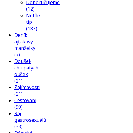
Doporučujeme
(12)
Netflix
tip
(183)
Deník
ajťákovy
manželky
(7)
Doušek
chlupatých
oušek
(21)
Zajímavosti
(21)
Cestování
(90)
Ráj
gastrosexuálů
(33)