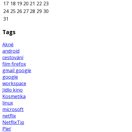
17
18
19
20
21
22
23
24
25
26
27
28
29
30
31
Tags
Akné
android
cestování
film
firefox
gmail
google
google
workspace
Jídlo
kino
Kosmetika
linux
microsoft
netflix
NetflixTip
Pleť