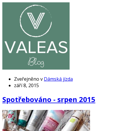
Zveřejněno v
Dámská jízda
září 8, 2015
Spotřebováno - srpen 2015