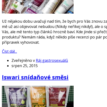
Už nějakou dobu uvažuji nad tím, že bych pro Vás znovu za
mě už asi objevovat nebudou (Nikdy neříkej nikdy!), ale o
Vás, ale mě tento typ článků hrozně baví. Kde jinde si př
produktu? Nemám ráda, když někdo píše recenzi po pár pou
přípravek vyhovovat.
Číst dál...
Zveřejněno v
Ráj gastrosexuálů
srpen 25, 2015
Iswari snídaňové směsi