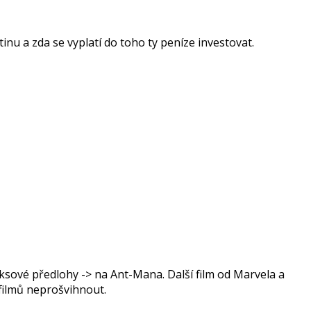
u a zda se vyplatí do toho ty peníze investovat.
miksové předlohy -> na Ant-Mana. Další film od Marvela a
o filmů neprošvihnout.