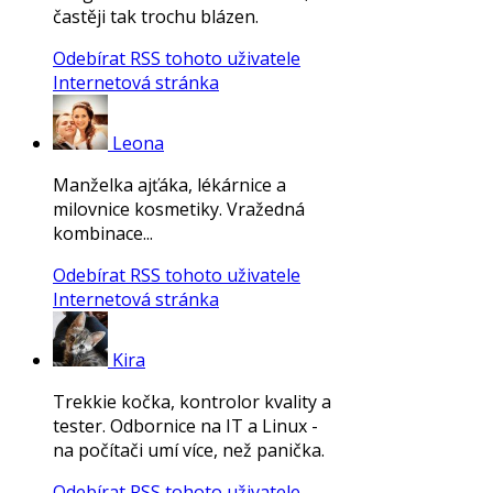
častěji tak trochu blázen.
Odebírat RSS tohoto uživatele
Internetová stránka
Leona
Manželka ajťáka, lékárnice a
milovnice kosmetiky. Vražedná
kombinace...
Odebírat RSS tohoto uživatele
Internetová stránka
Kira
Trekkie kočka, kontrolor kvality a
tester. Odbornice na IT a Linux -
na počítači umí více, než panička.
Odebírat RSS tohoto uživatele