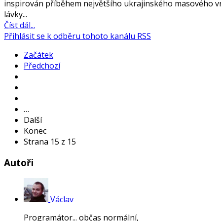
inspirován příběhem největšího ukrajinského masového vrah
lávky...
Číst dál...
Přihlásit se k odběru tohoto kanálu RSS
Začátek
Předchozí
…
Další
Konec
Strana 15 z 15
Autoři
Václav
Programátor... občas normální,