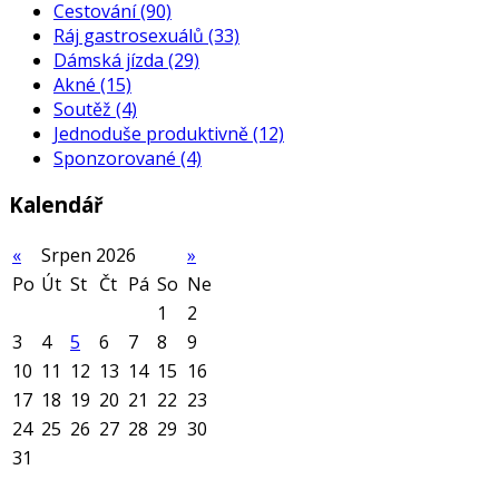
Cestování
(90)
Ráj gastrosexuálů
(33)
Dámská jízda
(29)
Akné
(15)
Soutěž
(4)
Jednoduše produktivně
(12)
Sponzorované
(4)
Kalendář
«
Srpen 2026
»
Po
Út
St
Čt
Pá
So
Ne
1
2
3
4
5
6
7
8
9
10
11
12
13
14
15
16
17
18
19
20
21
22
23
24
25
26
27
28
29
30
31