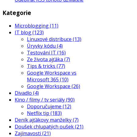
Kategorie
Microblogging
(11)
IT blog
(123)
Linuxové distribuce
(13)
Úryvky kódu
(4)
Testování IT
(16)
Ze života ajťáka
(7)
Tips & tricks
(77)
Google Workspace vs
Microsoft 365
(10)
Google Workspace
(26)
Divadlo
(4)
Kino / filmy / tv seriály
(90)
Doporučujeme
(12)
Netflix tip
(183)
Deník ajťákovy manželky
(7)
Doušek chlupatých oušek
(21)
Zajímavosti
(21)