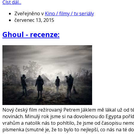
Číst dál...
Zveřejněno v
Kino / filmy / tv seriály
červenec 13, 2015
Ghoul - recenze:
Nový český film režírovaný Petrem Jáklem mě lákal už od té
novinách. Minulý rok jsme si na dovolenou do Egypta poří
vrahům a natolik nás to pohltilo, že jsme od časopisu nem
písmenka (smutné je, že to bylo to nejlepší, co nás na té dov