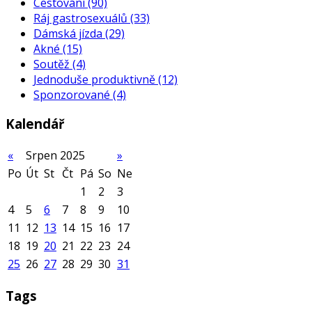
Cestování
(90)
Ráj gastrosexuálů
(33)
Dámská jízda
(29)
Akné
(15)
Soutěž
(4)
Jednoduše produktivně
(12)
Sponzorované
(4)
Kalendář
«
Srpen 2025
»
Po
Út
St
Čt
Pá
So
Ne
1
2
3
4
5
6
7
8
9
10
11
12
13
14
15
16
17
18
19
20
21
22
23
24
25
26
27
28
29
30
31
Tags