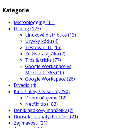
Kategorie
Microblogging
(11)
IT blog
(123)
Linuxové distribuce
(13)
Úryvky kódu
(4)
Testování IT
(16)
Ze života ajťáka
(7)
Tips & tricks
(77)
Google Workspace vs
Microsoft 365
(10)
Google Workspace
(26)
Divadlo
(4)
Kino / filmy / tv seriály
(90)
Doporučujeme
(12)
Netflix tip
(183)
Deník ajťákovy manželky
(7)
Doušek chlupatých oušek
(21)
Zajímavosti
(21)