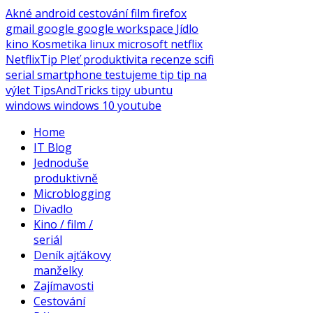
Akné
android
cestování
film
firefox
gmail
google
google workspace
Jídlo
kino
Kosmetika
linux
microsoft
netflix
NetflixTip
Pleť
produktivita
recenze
scifi
serial
smartphone
testujeme
tip
tip na
výlet
TipsAndTricks
tipy
ubuntu
windows
windows 10
youtube
Home
IT Blog
Jednoduše
produktivně
Microblogging
Divadlo
Kino / film /
seriál
Deník ajťákovy
manželky
Zajímavosti
Cestování