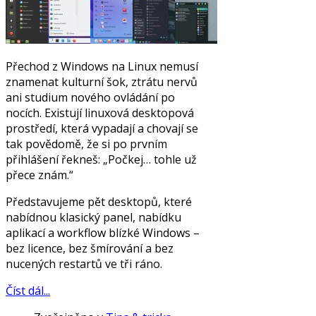
Přechod z Windows na Linux nemusí
znamenat kulturní šok, ztrátu nervů
ani studium nového ovládání po
nocích. Existují linuxová desktopová
prostředí, která vypadají a chovají se
tak povědomě, že si po prvním
přihlášení řekneš: „Počkej… tohle už
přece znám.“
Představujeme pět desktopů, které
nabídnou klasický panel, nabídku
aplikací a workflow blízké Windows –
bez licence, bez šmírování a bez
nucených restartů ve tři ráno.
Číst dál...