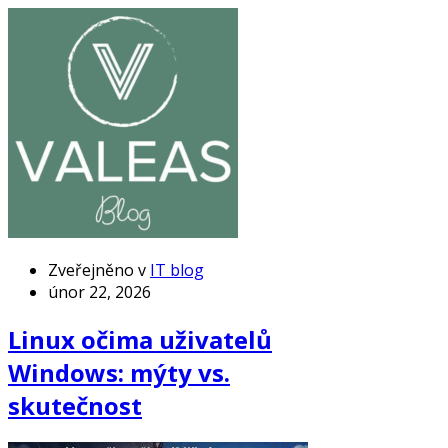
Zveřejněno v
IT blog
únor 22, 2026
Linux očima uživatelů
Windows: mýty vs.
skutečnost