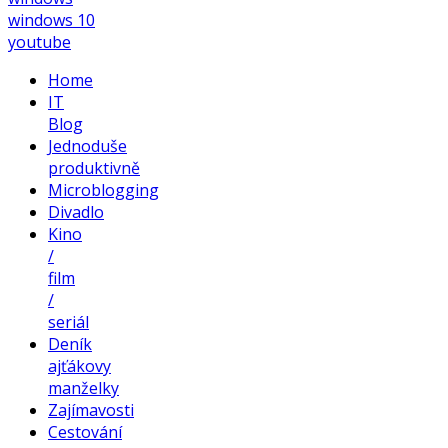
windows 10
youtube
Home
IT
Blog
Jednoduše
produktivně
Microblogging
Divadlo
Kino
/
film
/
seriál
Deník
ajťákovy
manželky
Zajímavosti
Cestování