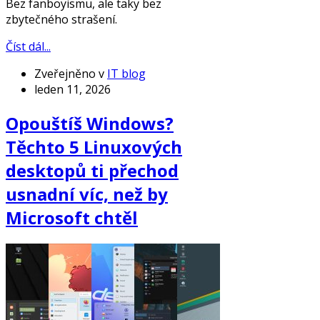
Bez fanboyismu, ale taky bez
zbytečného strašení.
Číst dál...
Zveřejněno v
IT blog
leden 11, 2026
Opouštíš Windows?
Těchto 5 Linuxových
desktopů ti přechod
usnadní víc, než by
Microsoft chtěl