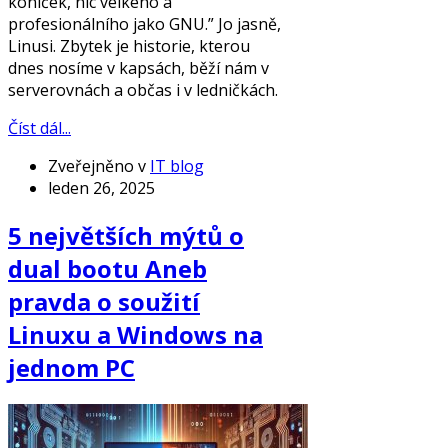
koníček, nic velkého a
profesionálního jako GNU.” Jo jasně,
Linusi. Zbytek je historie, kterou
dnes nosíme v kapsách, běží nám v
serverovnách a občas i v ledničkách.
Číst dál...
Zveřejněno v
IT blog
leden 26, 2025
5 největších mýtů o
dual bootu Aneb
pravda o soužití
Linuxu a Windows na
jednom PC