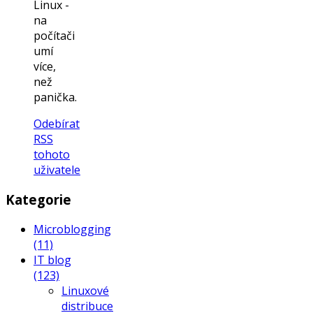
Linux -
na
počítači
umí
více,
než
panička.
Odebírat
RSS
tohoto
uživatele
Kategorie
Microblogging
(11)
IT blog
(123)
Linuxové
distribuce