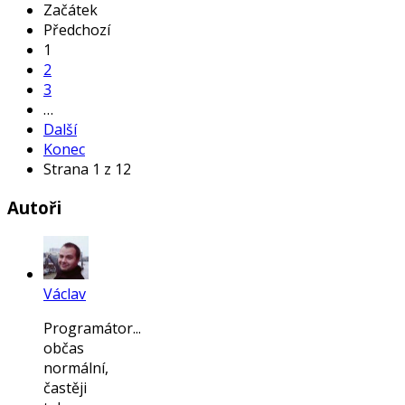
Začátek
Předchozí
1
2
3
…
Další
Konec
Strana 1 z 12
Autoři
Václav
Programátor...
občas
normální,
častěji