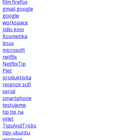
film
firefox
gmail
google
google
workspace
Jídlo
kino
Kosmetika
linux
microsoft
netflix
NetflixTip
Pleť
produktivita
recenze
scifi
serial
smartphone
testujeme
tip
tip na
výlet
TipsAndTricks
tipy
ubuntu
windows