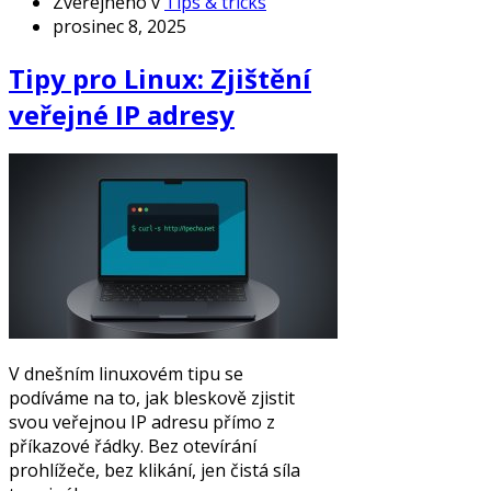
Zveřejněno v
Tips & tricks
prosinec 8, 2025
Tipy pro Linux: Zjištění
veřejné IP adresy
V dnešním linuxovém tipu se
podíváme na to, jak bleskově zjistit
svou veřejnou IP adresu přímo z
příkazové řádky. Bez otevírání
prohlížeče, bez klikání, jen čistá síla