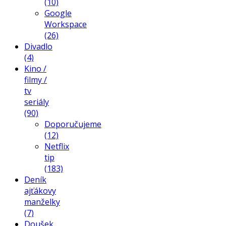
(10)
Google
Workspace
(26)
Divadlo
(4)
Kino /
filmy /
tv
seriály
(90)
Doporučujeme
(12)
Netflix
tip
(183)
Deník
ajťákovy
manželky
(7)
Doušek