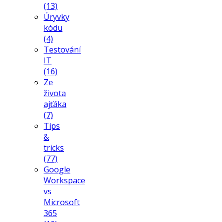
(13)
Úryvky
kódu
(4)
Testování
IT
(16)
Ze
života
ajťáka
(7)
Tips
&
tricks
(77)
Google
Workspace
vs
Microsoft
365