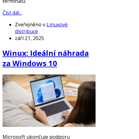
terminálu.
Číst dál...
Zveřejněno v
Linuxové
distribuce
září 21, 2025
Winux: Ideální náhrada
za Windows 10
Microsoft ukončuje podporu