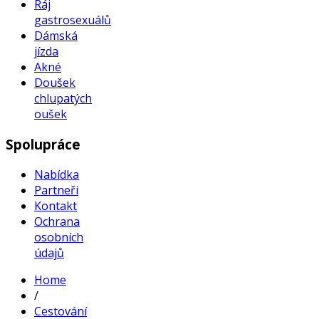
Ráj
gastrosexuálů
Dámská
jízda
Akné
Doušek
chlupatých
oušek
Spolupráce
Nabídka
Partneři
Kontakt
Ochrana
osobních
údajů
Home
/
Cestování