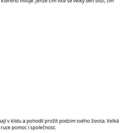
kterého miluje. Jenže čím více se velký den blíží, tím
í v klidu a pohodlí prožít podzim svého života. Velká
 ruce pomoc i společnost.