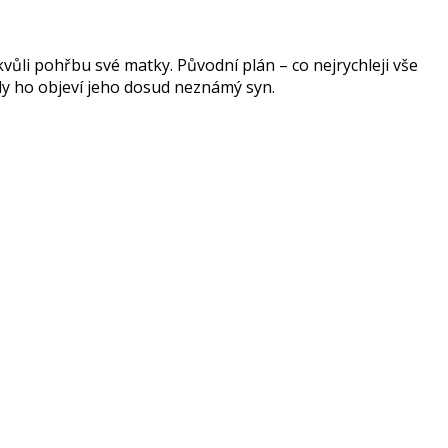
ůli pohřbu své matky. Původní plán – co nejrychleji vše
 kdy ho objeví jeho dosud neznámý syn.