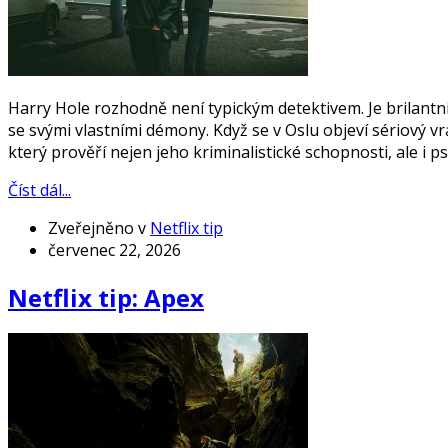
Harry Hole rozhodně není typickým detektivem. Je brilantní 
se svými vlastními démony. Když se v Oslu objeví sériový vr
který prověří nejen jeho kriminalistické schopnosti, ale i p
Číst dál...
Zveřejněno v
Netflix tip
červenec 22, 2026
Netflix tip: Apex