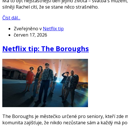
Má to být nejšťastnější den jejího života – svatba s mužem, 
silněji Rachel cítí, že se stane něco strašného.
Číst dál...
Zveřejněno v
Netflix tip
červen 17, 2026
Netflix tip: The Boroughs
The Boroughs je městečko určené pro seniory, kteří zde maj
komunita zajišťuje, že nikdo nezůstane sám a každý má po