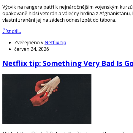
Výcvik na rangera patří k nejnáročnějším vojenským kurzům
opakovaně hlásí veterán a válečný hrdina z Afghánistánu, 
vlastní zranění jej na zádech odnesl zpět do tábora.
Číst dál...
Zveřejněno v
Netflix tip
červen 24, 2026
Netflix tip: Something Very Bad Is 