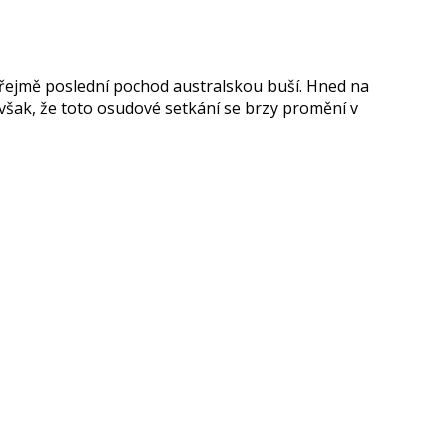
zřejmě poslední pochod australskou buší. Hned na
však, že toto osudové setkání se brzy promění v