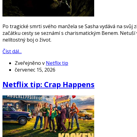
Po tragické smrti svého manžela se Sasha vydává na svůj 
začátku cesty se seznámí s charismatickým Benem. Netuší 
nelítostný boj o život.
Číst dál...
Zveřejněno v
Netflix tip
červenec 15, 2026
Netflix tip: Crap Happens