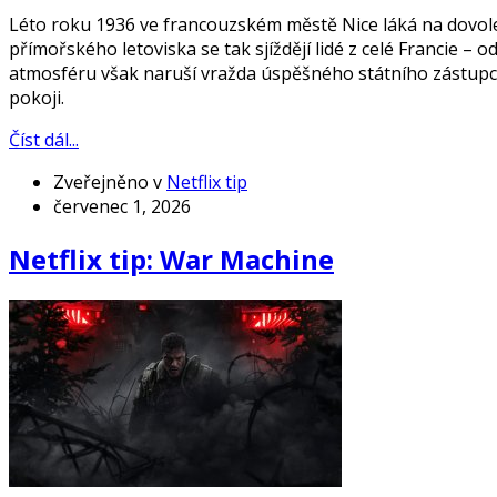
Léto roku 1936 ve francouzském městě Nice láká na dovole
přímořského letoviska se tak sjíždějí lidé z celé Francie 
atmosféru však naruší vražda úspěšného státního zástupc
pokoji.
Číst dál...
Zveřejněno v
Netflix tip
červenec 1, 2026
Netflix tip: War Machine