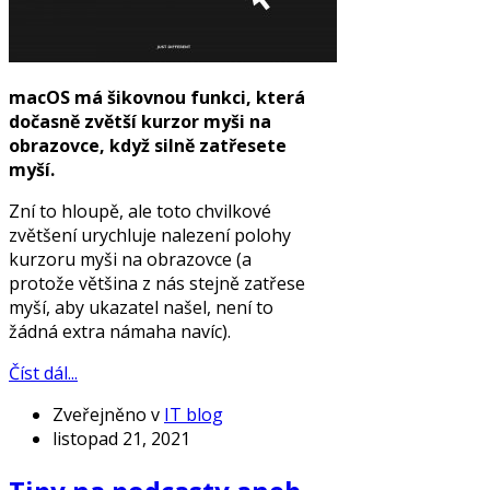
macOS má šikovnou funkci, která
dočasně zvětší kurzor myši na
obrazovce, když silně zatřesete
myší.
Zní to hloupě, ale toto chvilkové
zvětšení urychluje nalezení polohy
kurzoru myši na obrazovce (a
protože většina z nás stejně zatřese
myší, aby ukazatel našel, není to
žádná extra námaha navíc).
Číst dál...
Zveřejněno v
IT blog
listopad 21, 2021