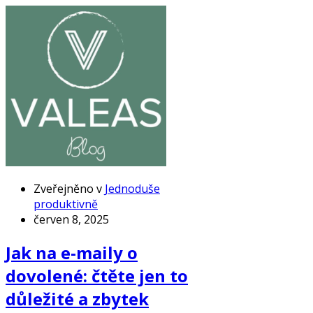
Zveřejněno v
Jednoduše
produktivně
červen 8, 2025
Jak na e-maily o
dovolené: čtěte jen to
důležité a zbytek