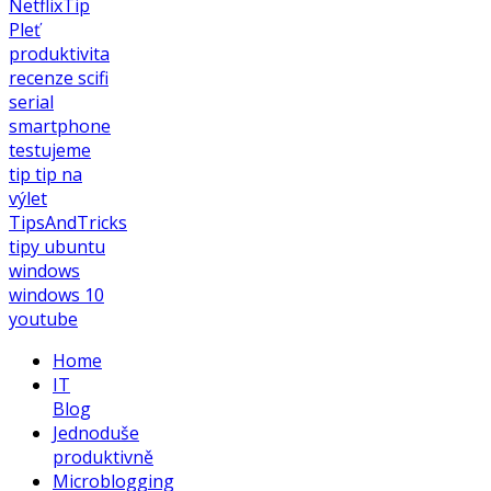
NetflixTip
Pleť
produktivita
recenze
scifi
serial
smartphone
testujeme
tip
tip na
výlet
TipsAndTricks
tipy
ubuntu
windows
windows 10
youtube
Home
IT
Blog
Jednoduše
produktivně
Microblogging