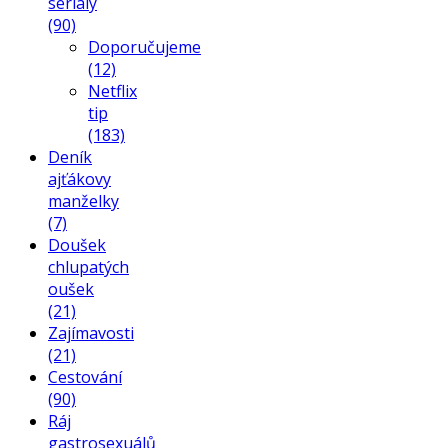
seriály
(90)
Doporučujeme
(12)
Netflix
tip
(183)
Deník
ajťákovy
manželky
(7)
Doušek
chlupatých
oušek
(21)
Zajímavosti
(21)
Cestování
(90)
Ráj
gastrosexuálů