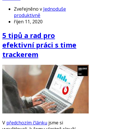
Zveřejněno v
Jednoduše
produktivně
říjen 11, 2020
5 tipů a rad pro
efektivní práci s time
trackerem
V
předchozím článku
jsme si
vysvětlovali, k čemu vlastně slouží