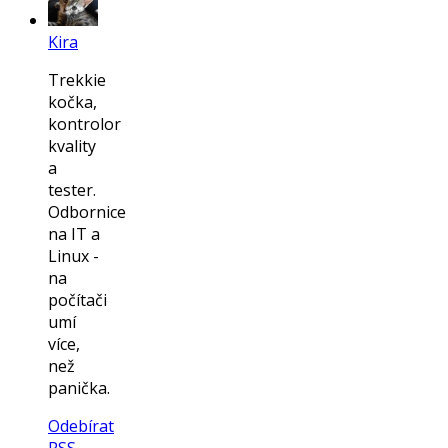
Kira
Trekkie
kočka,
kontrolor
kvality
a
tester.
Odbornice
na IT a
Linux -
na
počítači
umí
více,
než
panička.
Odebírat