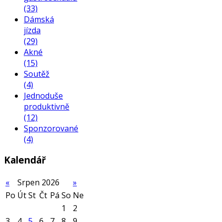
(33)
Dámská
jízda
(29)
Akné
(15)
Soutěž
(4)
Jednoduše
produktivně
(12)
Sponzorované
(4)
Kalendář
«
Srpen 2026
»
Po
Út
St
Čt
Pá
So
Ne
1
2
3
4
5
6
7
8
9