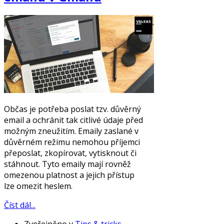
Občas je potřeba poslat tzv. důvěrný
email a ochránit tak citlivé údaje před
možným zneužitím. Emaily zaslané v
důvěrném režimu nemohou příjemci
přeposlat, zkopírovat, vytisknout či
stáhnout. Tyto emaily mají rovněž
omezenou platnost a jejich přístup
lze omezit heslem.
Číst dál...
Zveřejněno v
Tips & tricks