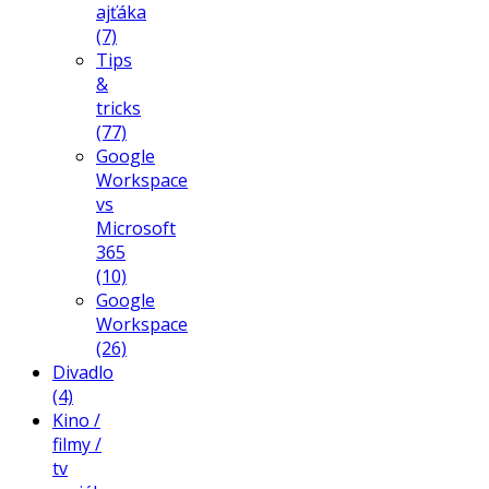
ajťáka
(7)
Tips
&
tricks
(77)
Google
Workspace
vs
Microsoft
365
(10)
Google
Workspace
(26)
Divadlo
(4)
Kino /
filmy /
tv