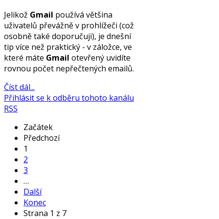
Jelikož
Gmail
používá většina
uživatelů převážně v prohlížeči (což
osobně také doporučuji), je dnešní
tip více než praktický - v záložce, ve
které máte
Gmail
otevřený uvidíte
rovnou počet nepřečtených emailů.
Číst dál...
Přihlásit se k odběru tohoto kanálu
RSS
Začátek
Předchozí
1
2
3
…
Další
Konec
Strana 1 z 7