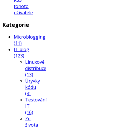
RSS
tohoto
uživatele
Kategorie
Microblogging
(11)
IT blog
(123)
Linuxové
distribuce
(13)
Úryvky
kódu
(4)
Testování
IT
(16)
Ze
života