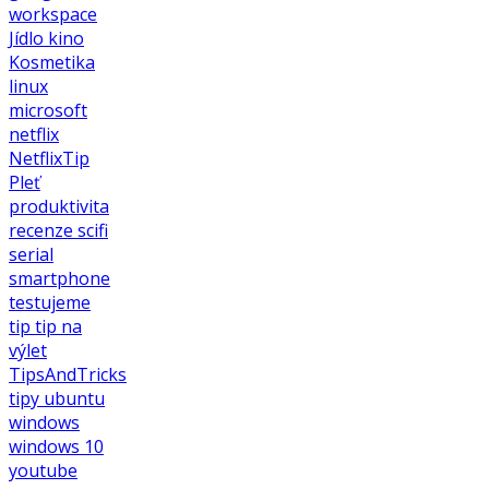
workspace
Jídlo
kino
Kosmetika
linux
microsoft
netflix
NetflixTip
Pleť
produktivita
recenze
scifi
serial
smartphone
testujeme
tip
tip na
výlet
TipsAndTricks
tipy
ubuntu
windows
windows 10
youtube