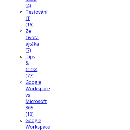
(4)
Testování
IT
(16)
Ze
života
ajťáka
(7)
Tips
&
tricks
(77)
Google
Workspace
vs
Microsoft
365
(10)
Google
Workspace