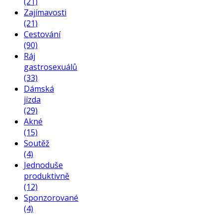
(21)
Zajímavosti
(21)
Cestování
(90)
Ráj
gastrosexuálů
(33)
Dámská
jízda
(29)
Akné
(15)
Soutěž
(4)
Jednoduše
produktivně
(12)
Sponzorované
(4)