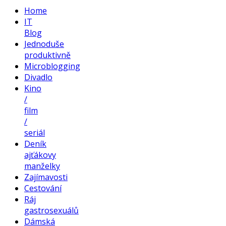
Home
IT
Blog
Jednoduše
produktivně
Microblogging
Divadlo
Kino
/
film
/
seriál
Deník
ajťákovy
manželky
Zajímavosti
Cestování
Ráj
gastrosexuálů
Dámská