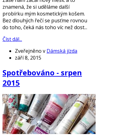
Zase nám začal nový měsíc a to
znamená, že si uděláme další
probírku mým kosmetickým košem.
Bez dlouhých řečí se pusťme rovnou
do toho, čeká nás toho víc než dost...
Číst dál...
Zveřejněno v
Dámská jízda
září 8, 2015
Spotřebováno - srpen
2015