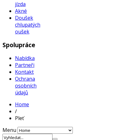
jízda
Akné
Doušek
chlupatých
oušek
Spolupráce
Nabídka
Partneři
Kontakt
Ochrana
osobních
údajů
Home
/
Pleť
Menu