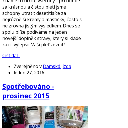
Známe to určitě všechny - při honbě
za krásnou a čistou pletí jsme
schopny utratit desetitisíce za
nejrůznější krémy a mastičky, často s
ne zrovna jistým výsledkem. Dnes se
spolu blíže podíváme na jeden
novější doplněk stravy, který si klade
za cíl vylepšit Vaši pleť zevnitř.
Číst dál...
Zveřejněno v
Dámská jízda
leden 27, 2016
Spotřebováno -
prosinec 2015