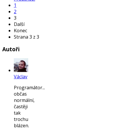
1
2
3
Další
Konec
Strana 3 z 3
Autoři
Václav
Programátor...
občas
normální,
častěji
tak
trochu
blázen.