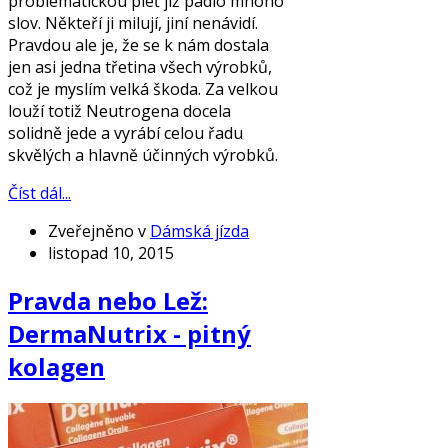
problematickou pleť již padlo mnoho
slov. Někteří ji milují, jiní nenávidí.
Pravdou ale je, že se k nám dostala
jen asi jedna třetina všech výrobků,
což je myslím velká škoda. Za velkou
louží totiž Neutrogena docela
solidně jede a vyrábí celou řadu
skvělých a hlavně účinných výrobků.
Číst dál...
Zveřejněno v
Dámská jízda
listopad 10, 2015
Pravda nebo Lež:
DermaNutrix - pitný
kolagen