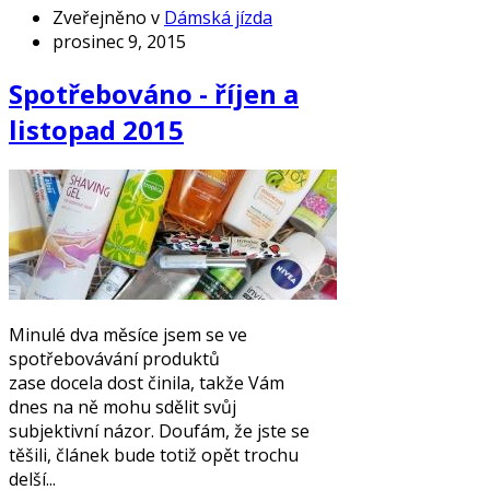
Zveřejněno v
Dámská jízda
prosinec 9, 2015
Spotřebováno - říjen a
listopad 2015
Minulé dva měsíce jsem se ve
spotřebovávání produktů
zase docela dost činila, takže Vám
dnes na ně mohu sdělit svůj
subjektivní názor. Doufám, že jste se
těšili, článek bude totiž opět trochu
delší...