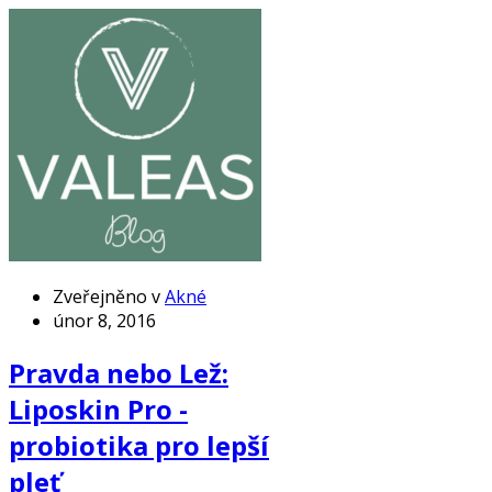
Zveřejněno v
Akné
únor 8, 2016
Pravda nebo Lež:
Liposkin Pro -
probiotika pro lepší
pleť