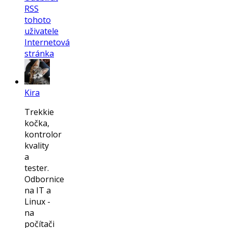
RSS
tohoto
uživatele
Internetová
stránka
Kira
Trekkie
kočka,
kontrolor
kvality
a
tester.
Odbornice
na IT a
Linux -
na
počítači