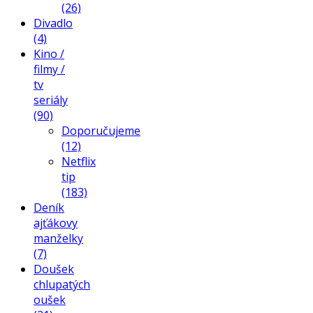
(26)
Divadlo
(4)
Kino /
filmy /
tv
seriály
(90)
Doporučujeme
(12)
Netflix
tip
(183)
Deník
ajťákovy
manželky
(7)
Doušek
chlupatých
oušek