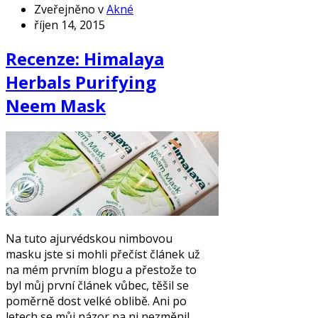
Zveřejněno v
Akné
říjen 14, 2015
Recenze: Himalaya
Herbals Purifying
Neem Mask
Na tuto ajurvédskou nimbovou
masku jste si mohli přečíst článek už
na mém prvním blogu a přestože to
byl můj první článek vůbec, těšil se
poměrně dost velké oblibě. Ani po
letech se můj názor na ni nezměnil,