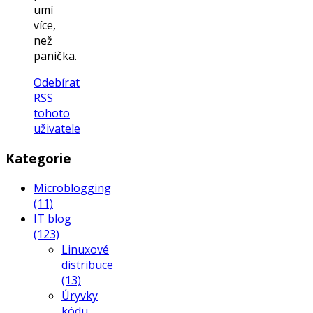
umí
více,
než
panička.
Odebírat
RSS
tohoto
uživatele
Kategorie
Microblogging
(11)
IT blog
(123)
Linuxové
distribuce
(13)
Úryvky
kódu