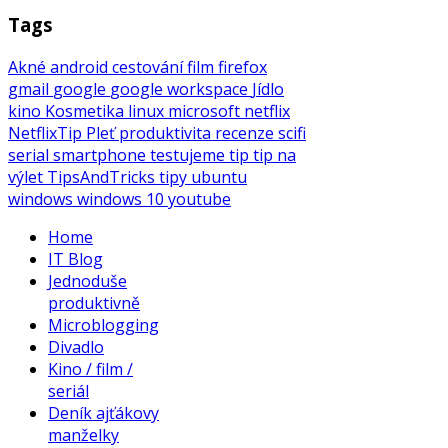
Tags
Akné
android
cestování
film
firefox
gmail
google
google workspace
Jídlo
kino
Kosmetika
linux
microsoft
netflix
NetflixTip
Pleť
produktivita
recenze
scifi
serial
smartphone
testujeme
tip
tip na
výlet
TipsAndTricks
tipy
ubuntu
windows
windows 10
youtube
Home
IT Blog
Jednoduše
produktivně
Microblogging
Divadlo
Kino / film /
seriál
Deník ajťákovy
manželky