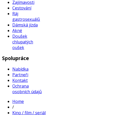
Zajímavosti
Cestování
Ráj
gastrosexuálů
Dámská jízda
Akné
Doušek
chlupatých
oušek
Spolupráce
Nabídka
Partneři
Kontakt
Ochrana
osobních údajů
Home
/
Kino / film / seriál