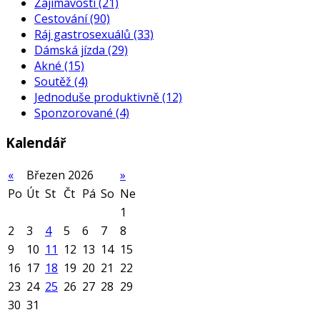
Zajímavosti
(21)
Cestování
(90)
Ráj gastrosexuálů
(33)
Dámská jízda
(29)
Akné
(15)
Soutěž
(4)
Jednoduše produktivně
(12)
Sponzorované
(4)
Kalendář
«
Březen 2026
»
Po
Út
St
Čt
Pá
So
Ne
1
2
3
4
5
6
7
8
9
10
11
12
13
14
15
16
17
18
19
20
21
22
23
24
25
26
27
28
29
30
31