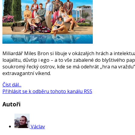
Miliardář Miles Bron si libuje v okázalých hrách a intelektu
loajalitu, důvtip i ego – a to vše zabalené do blyštivého p
soukromý řecký ostrov, kde se má odehrát „hra na vraždu“, 
extravagantní víkend.
Číst dál...
Přihlásit se k odběru tohoto kanálu RSS
Autoři
Václav