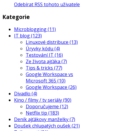
Odebírat RSS tohoto uživatele
Kategorie
Microblogging
(11)
IT blog
(123)
Linuxové distribuce
(13)
Úryvky kódu
(4)
Testování IT
(16)
Ze života ajťáka
(7)
Tips & tricks
(77)
Google Workspace vs
Microsoft 365
(10)
Google Workspace
(26)
Divadlo
(4)
Kino / filmy / tv seriály
(90)
Doporučujeme
(12)
Netflix tip
(183)
Deník ajťákovy manželky
(7)
Doušek chlupatých oušek
(21)