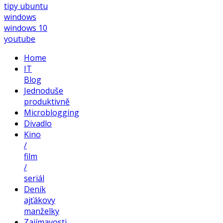
tipy
ubuntu
windows
windows 10
youtube
Home
IT
Blog
Jednoduše
produktivně
Microblogging
Divadlo
Kino
/
film
/
seriál
Deník
ajťákovy
manželky
Zajímavosti