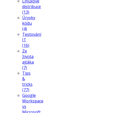
Linuxové
distribuce
(13)
Úryvky
kódu
(4)
Testování
IT
(16)
Ze
života
ajťáka
(7)
Tips
&
tricks
(77)
Google
Workspace
vs
Microsoft