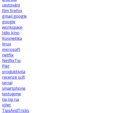
cestování
film
firefox
gmail
google
google
workspace
Jídlo
kino
Kosmetika
linux
microsoft
netflix
NetflixTip
Pleť
produktivita
recenze
scifi
serial
smartphone
testujeme
tip
tip na
výlet
TipsAndTricks