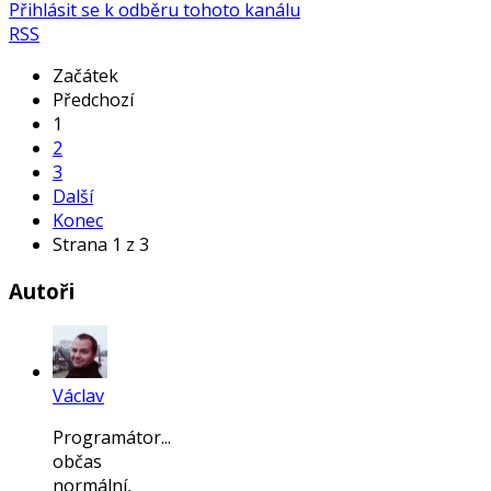
Přihlásit se k odběru tohoto kanálu
RSS
Začátek
Předchozí
1
2
3
Další
Konec
Strana 1 z 3
Autoři
Václav
Programátor...
občas
normální,