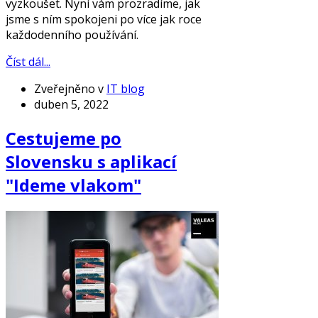
vyzkoušet. Nyní vám prozradíme, jak
jsme s ním spokojeni po více jak roce
každodenního používání.
Číst dál...
Zveřejněno v
IT blog
duben 5, 2022
Cestujeme po
Slovensku s aplikací
"Ideme vlakom"