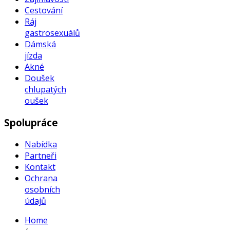
Cestování
Ráj
gastrosexuálů
Dámská
jízda
Akné
Doušek
chlupatých
oušek
Spolupráce
Nabídka
Partneři
Kontakt
Ochrana
osobních
údajů
Home