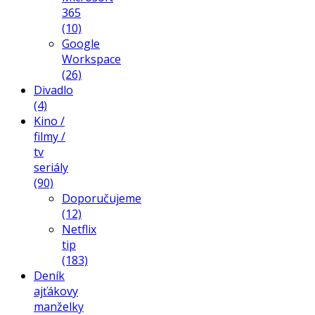
365
(10)
Google
Workspace
(26)
Divadlo
(4)
Kino /
filmy /
tv
seriály
(90)
Doporučujeme
(12)
Netflix
tip
(183)
Deník
ajťákovy
manželky