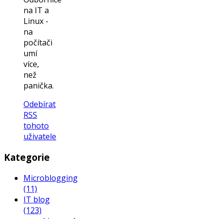
na IT a
Linux -
na
počítači
umí
více,
než
panička.
Odebírat
RSS
tohoto
uživatele
Kategorie
Microblogging
(11)
IT blog
(123)