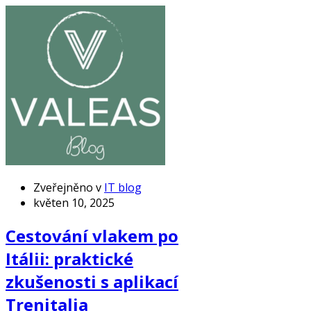
Zveřejněno v
IT blog
květen 10, 2025
Cestování vlakem po
Itálii: praktické
zkušenosti s aplikací
Trenitalia