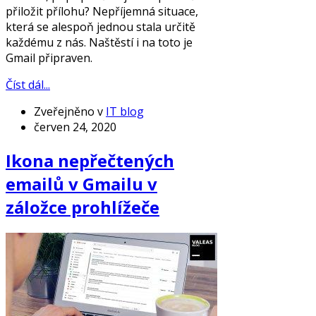
přiložit přílohu? Nepříjemná situace,
která se alespoň jednou stala určitě
každému z nás. Naštěstí i na toto je
Gmail připraven.
Číst dál...
Zveřejněno v
IT blog
červen 24, 2020
Ikona nepřečtených
emailů v Gmailu v
záložce prohlížeče