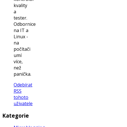
kvality
a
tester.
Odbornice
na IT a
Linux -
na
počítači
umí
více,
než
panička.
Odebírat
RSS
tohoto
uživatele
Kategorie