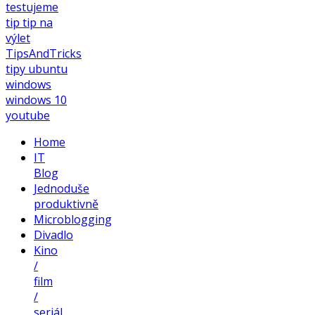
testujeme
tip
tip na
výlet
TipsAndTricks
tipy
ubuntu
windows
windows 10
youtube
Home
IT
Blog
Jednoduše
produktivně
Microblogging
Divadlo
Kino
/
film
/
seriál