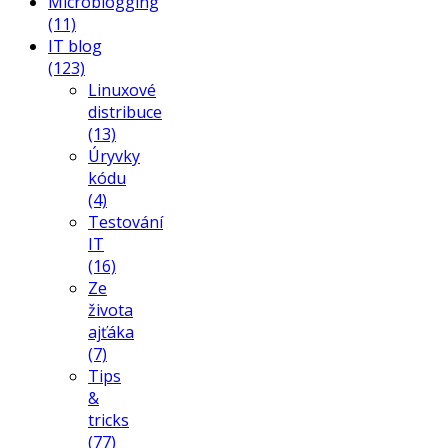
Microblogging
(11)
IT blog
(123)
Linuxové
distribuce
(13)
Úryvky
kódu
(4)
Testování
IT
(16)
Ze
života
ajťáka
(7)
Tips
&
tricks
(77)