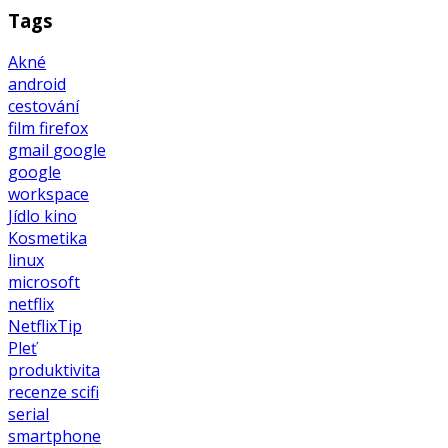
Tags
Akné
android
cestování
film
firefox
gmail
google
google
workspace
Jídlo
kino
Kosmetika
linux
microsoft
netflix
NetflixTip
Pleť
produktivita
recenze
scifi
serial
smartphone