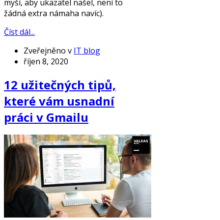
myší, aby ukazatel našel, není to
žádná extra námaha navíc).
Číst dál...
Zveřejněno v
IT blog
říjen 8, 2020
12 užitečných tipů,
které vám usnadní
práci v Gmailu