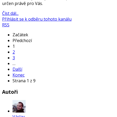
určen právě pro Vás.
Číst dál...
Přihlásit se k odběru tohoto kanálu
RSS
Začátek
Předchozí
1
2
3
…
Další
Konec
Strana 1 z 9
Autoři
Václav