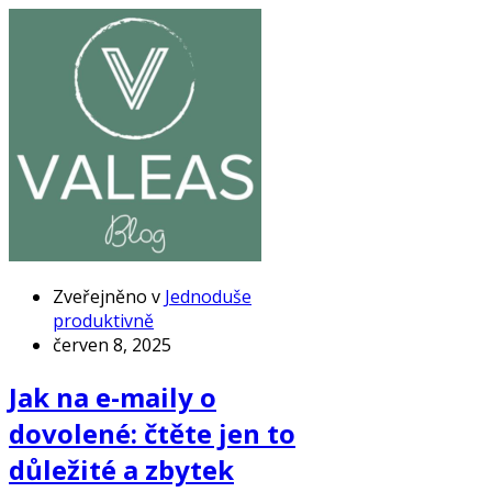
Zveřejněno v
Jednoduše
produktivně
červen 8, 2025
Jak na e-maily o
dovolené: čtěte jen to
důležité a zbytek