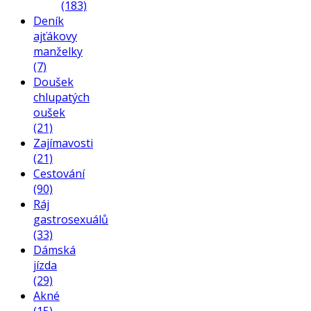
(183)
Deník
ajťákovy
manželky
(7)
Doušek
chlupatých
oušek
(21)
Zajímavosti
(21)
Cestování
(90)
Ráj
gastrosexuálů
(33)
Dámská
jízda
(29)
Akné
(15)