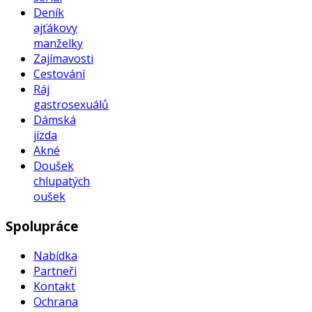
Deník
ajťákovy
manželky
Zajímavosti
Cestování
Ráj
gastrosexuálů
Dámská
jízda
Akné
Doušek
chlupatých
oušek
Spolupráce
Nabídka
Partneři
Kontakt
Ochrana