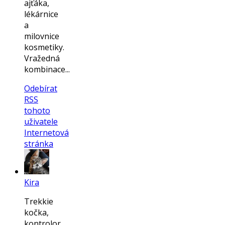
ajťáka,
lékárnice
a
milovnice
kosmetiky.
Vražedná
kombinace...
Odebírat
RSS
tohoto
uživatele
Internetová
stránka
Kira
Trekkie
kočka,
kontrolor