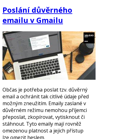
Poslání důvěrného
emailu v Gmailu
Občas je potřeba poslat tzv. důvěrný
email a ochránit tak citlivé údaje před
možným zneužitím. Emaily zaslané v
důvěrném režimu nemohou příjemci
přeposlat, zkopírovat, vytisknout či
stáhnout. Tyto emaily mají rovněž
omezenou platnost a jejich přístup
lze omezit heslem.