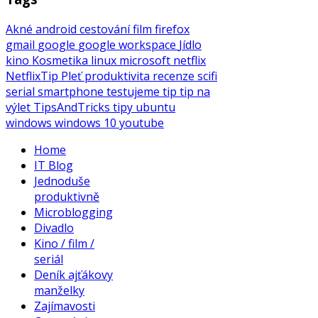
Akné
android
cestování
film
firefox
gmail
google
google workspace
Jídlo
kino
Kosmetika
linux
microsoft
netflix
NetflixTip
Pleť
produktivita
recenze
scifi
serial
smartphone
testujeme
tip
tip na
výlet
TipsAndTricks
tipy
ubuntu
windows
windows 10
youtube
Home
IT Blog
Jednoduše
produktivně
Microblogging
Divadlo
Kino / film /
seriál
Deník ajťákovy
manželky
Zajímavosti