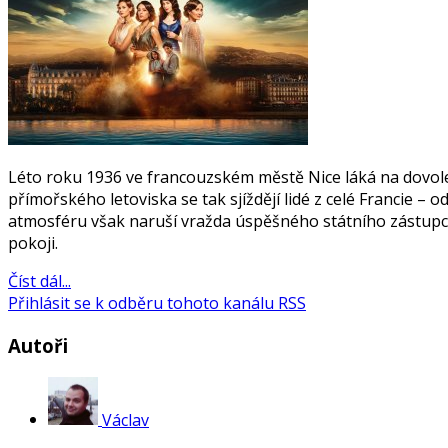
Léto roku 1936 ve francouzském městě Nice láká na dovole
přímořského letoviska se tak sjíždějí lidé z celé Francie 
atmosféru však naruší vražda úspěšného státního zástupc
pokoji.
Číst dál...
Přihlásit se k odběru tohoto kanálu RSS
Autoři
Václav