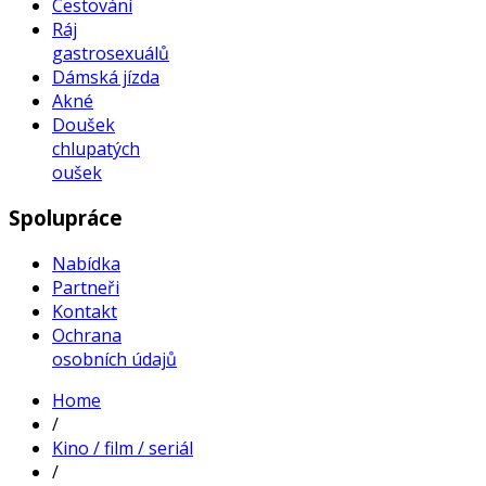
Cestování
Ráj
gastrosexuálů
Dámská jízda
Akné
Doušek
chlupatých
oušek
Spolupráce
Nabídka
Partneři
Kontakt
Ochrana
osobních údajů
Home
/
Kino / film / seriál
/