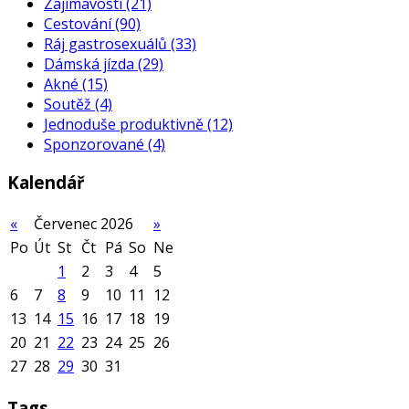
Zajímavosti
(21)
Cestování
(90)
Ráj gastrosexuálů
(33)
Dámská jízda
(29)
Akné
(15)
Soutěž
(4)
Jednoduše produktivně
(12)
Sponzorované
(4)
Kalendář
«
Červenec 2026
»
Po
Út
St
Čt
Pá
So
Ne
1
2
3
4
5
6
7
8
9
10
11
12
13
14
15
16
17
18
19
20
21
22
23
24
25
26
27
28
29
30
31
Tags