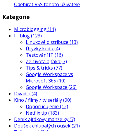
Odebírat RSS tohoto uživatele
Kategorie
Microblogging
(11)
IT blog
(123)
Linuxové distribuce
(13)
Úryvky kódu
(4)
Testování IT
(16)
Ze života ajťáka
(7)
Tips & tricks
(77)
Google Workspace vs
Microsoft 365
(10)
Google Workspace
(26)
Divadlo
(4)
Kino / filmy / tv seriály
(90)
Doporučujeme
(12)
Netflix tip
(183)
Deník ajťákovy manželky
(7)
Doušek chlupatých oušek
(21)