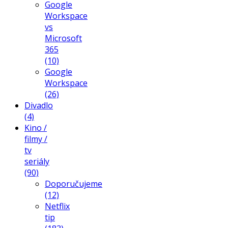
Google
Workspace
vs
Microsoft
365
(10)
Google
Workspace
(26)
Divadlo
(4)
Kino /
filmy /
tv
seriály
(90)
Doporučujeme
(12)
Netflix
tip