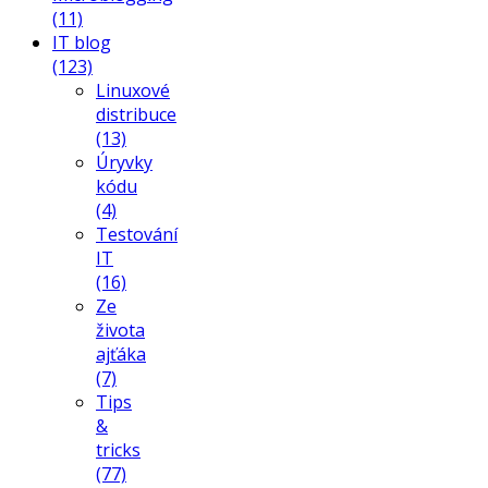
(11)
IT blog
(123)
Linuxové
distribuce
(13)
Úryvky
kódu
(4)
Testování
IT
(16)
Ze
života
ajťáka
(7)
Tips
&
tricks
(77)