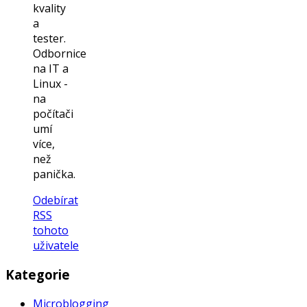
kvality
a
tester.
Odbornice
na IT a
Linux -
na
počítači
umí
více,
než
panička.
Odebírat
RSS
tohoto
uživatele
Kategorie
Microblogging