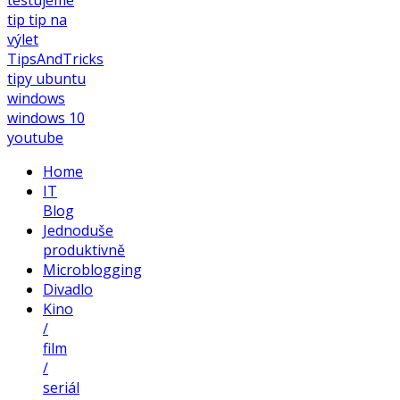
tip
tip na
výlet
TipsAndTricks
tipy
ubuntu
windows
windows 10
youtube
Home
IT
Blog
Jednoduše
produktivně
Microblogging
Divadlo
Kino
/
film
/
seriál