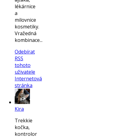
lékárnice
a
milovnice
kosmetiky.
Vražedná
kombinace...
Odebírat
RSS
tohoto
uživatele
Internetová
stránka
Kira
Trekkie
kočka,
kontrolor