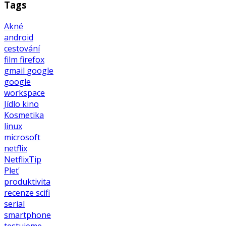
Tags
Akné
android
cestování
film
firefox
gmail
google
google
workspace
Jídlo
kino
Kosmetika
linux
microsoft
netflix
NetflixTip
Pleť
produktivita
recenze
scifi
serial
smartphone
testujeme