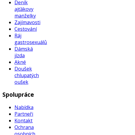
Deník
ajťákovy
manželky
Zajímavosti
Cestování
Ráj
gastrosexuálů
Dámská
jízda
Akné
Doušek
chlupatých
oušek
Spolupráce
Nabídka
Partneři
Kontakt
Ochrana
osobních