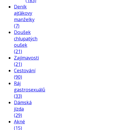
(183)
Deník
ajťákovy
manželky
(7)
Doušek
chlupatých
oušek
(21)
Zajímavosti
(21)
Cestování
(90)
Ráj
gastrosexuálů
(33)
Dámská
jízda
(29)
Akné
(15)