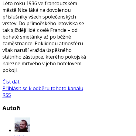
Léto roku 1936 ve francouzském
městě Nice láká na dovolenou
příslušníky všech společenských
vrstev. Do přímořského letoviska se
tak sjíždějí lidé z celé Francie – od
bohaté smetánky až po běžné
zaměstnance. Poklidnou atmosféru
však naruší vražda úspěšného
státního zástupce, kterého pokojská
nalezne mrtvého v jeho hotelovém
pokoji.
Číst dál...
Přihlásit se k odběru tohoto kanálu
RSS
Autoři