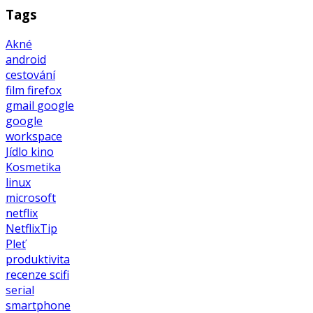
Tags
Akné
android
cestování
film
firefox
gmail
google
google
workspace
Jídlo
kino
Kosmetika
linux
microsoft
netflix
NetflixTip
Pleť
produktivita
recenze
scifi
serial
smartphone