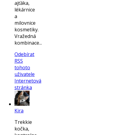
ajťáka,
lékárnice
a
milovnice
kosmetiky.
Vražedná
kombinace...
Odebírat
RSS
tohoto
uživatele
Internetová
stránka
Kira
Trekkie
kočka,