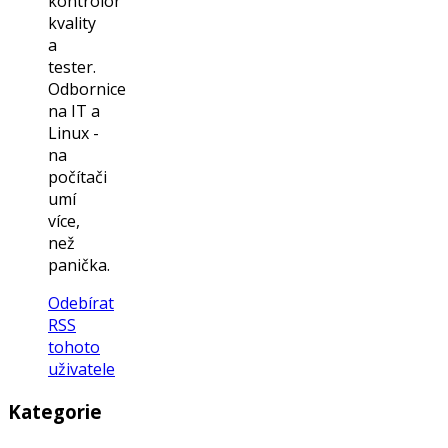
kontrolor
kvality
a
tester.
Odbornice
na IT a
Linux -
na
počítači
umí
více,
než
panička.
Odebírat
RSS
tohoto
uživatele
Kategorie