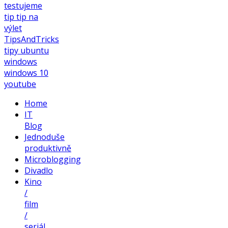
testujeme
tip
tip na
výlet
TipsAndTricks
tipy
ubuntu
windows
windows 10
youtube
Home
IT
Blog
Jednoduše
produktivně
Microblogging
Divadlo
Kino
/
film
/
seriál