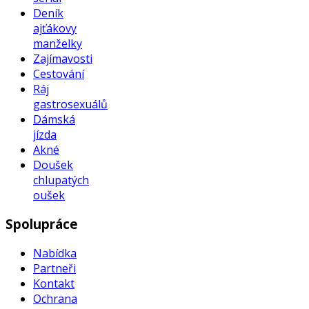
Deník
ajťákovy
manželky
Zajímavosti
Cestování
Ráj
gastrosexuálů
Dámská
jízda
Akné
Doušek
chlupatých
oušek
Spolupráce
Nabídka
Partneři
Kontakt
Ochrana