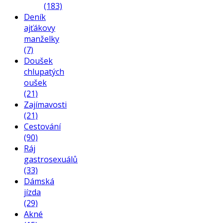
(183)
Deník
ajťákovy
manželky
(7)
Doušek
chlupatých
oušek
(21)
Zajímavosti
(21)
Cestování
(90)
Ráj
gastrosexuálů
(33)
Dámská
jízda
(29)
Akné