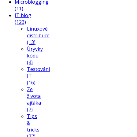
Microblogging
(11)
IT blog
(123)
Linuxové
distribuce
(13)
Úryvky
kódu
(4)
Testování
IT
(16)
Ze
života
ajťáka
(7)
Tips
&
tricks
(77)