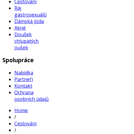
Cestování
Ráj
gastrosexuálů
Dámská jízda
Akné
Doušek
chlupatých
oušek
Spolupráce
Nabídka
Partneři
Kontakt
Ochrana
osobních údajů
Home
/
Cestování
/