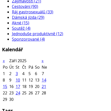
Zajímavosti
(21)
Cestování
(90)
Ráj gastrosexuálů
(33)
Dámská jízda
(29)
Akné
(15)
Soutěž
(4)
Jednoduše produktivně
(12)
Sponzorované
(4)
Kalendář
«
Září 2025
»
Po
Út
St
Čt
Pá
So
Ne
1
2
3
4
5
6
7
8
9
10
11
12
13
14
15
16
17
18
19
20
21
22
23
24
25
26
27
28
29
30
Tags