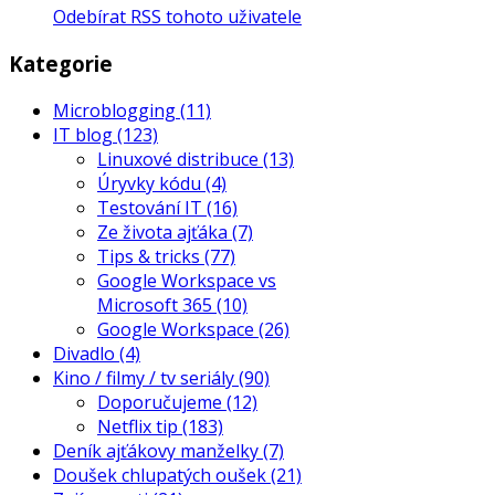
Odebírat RSS tohoto uživatele
Kategorie
Microblogging
(11)
IT blog
(123)
Linuxové distribuce
(13)
Úryvky kódu
(4)
Testování IT
(16)
Ze života ajťáka
(7)
Tips & tricks
(77)
Google Workspace vs
Microsoft 365
(10)
Google Workspace
(26)
Divadlo
(4)
Kino / filmy / tv seriály
(90)
Doporučujeme
(12)
Netflix tip
(183)
Deník ajťákovy manželky
(7)
Doušek chlupatých oušek
(21)