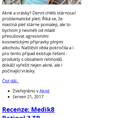
Akné a vrásky? Denní chléb stárnoucí
problematické pleti. Říká se, že
mastná pleť stárne pomaleji, ale to
bychom ji nesměli od mládí
přesušovat agresivními
kosmetickými přípravky plnými
alkoholu. Naštěstí věda pokročila a i
pro tento případ existuje řešení -
produkty s obsahem retinoidů
dokáží vyřešit nejen akné, ale i
počínající vrásky.
Číst dál...
Zveřejněno v
Akné
červen 21, 2017
Recenze: Medik8
Retinol 3 TR