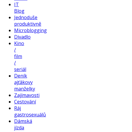
IT
Blog
Jednoduše
produktivně
Microblogging
Divadlo
Kino
/
film
/
seriál
Deník
ajťákovy
manželky
Zajímavosti
Cestování
Ráj
gastrosexuálů
Dámská
jízda