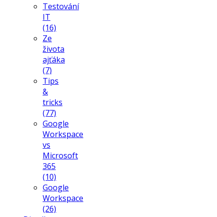
Testování
IT
(16)
Ze
života
ajťáka
(7)
Tips
&
tricks
(77)
Google
Workspace
vs
Microsoft
365
(10)
Google
Workspace
(26)