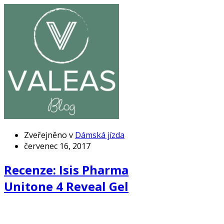
Zveřejněno v
Dámská jízda
červenec 16, 2017
Recenze: Isis Pharma
Unitone 4 Reveal Gel