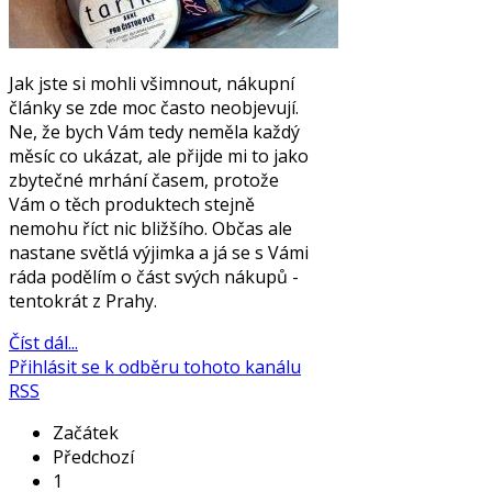
Jak jste si mohli všimnout, nákupní
články se zde moc často neobjevují.
Ne, že bych Vám tedy neměla každý
měsíc co ukázat, ale přijde mi to jako
zbytečné mrhání časem, protože
Vám o těch produktech stejně
nemohu říct nic bližšího. Občas ale
nastane světlá výjimka a já se s Vámi
ráda podělím o část svých nákupů -
tentokrát z Prahy.
Číst dál...
Přihlásit se k odběru tohoto kanálu
RSS
Začátek
Předchozí
1