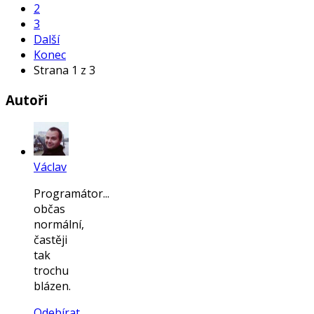
2
3
Další
Konec
Strana 1 z 3
Autoři
Václav
Programátor...
občas
normální,
častěji
tak
trochu
blázen.
Odebírat