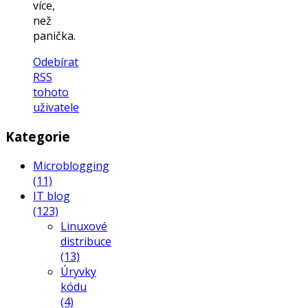
více,
než
panička.
Odebírat
RSS
tohoto
uživatele
Kategorie
Microblogging
(11)
IT blog
(123)
Linuxové
distribuce
(13)
Úryvky
kódu
(4)