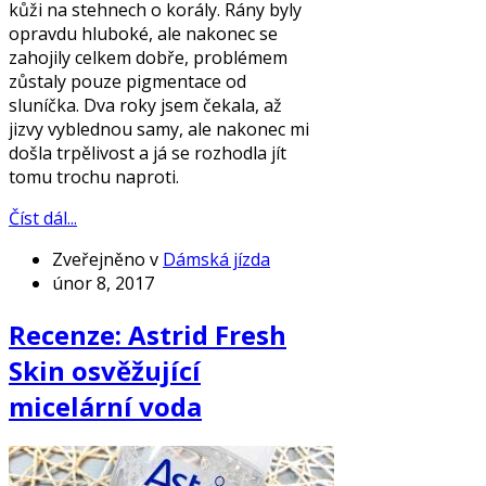
kůži na stehnech o korály. Rány byly
opravdu hluboké, ale nakonec se
zahojily celkem dobře, problémem
zůstaly pouze pigmentace od
sluníčka. Dva roky jsem čekala, až
jizvy vyblednou samy, ale nakonec mi
došla trpělivost a já se rozhodla jít
tomu trochu naproti.
Číst dál...
Zveřejněno v
Dámská jízda
únor 8, 2017
Recenze: Astrid Fresh
Skin osvěžující
micelární voda