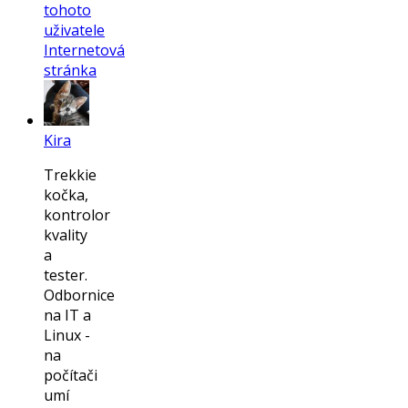
tohoto
uživatele
Internetová
stránka
Kira
Trekkie
kočka,
kontrolor
kvality
a
tester.
Odbornice
na IT a
Linux -
na
počítači
umí