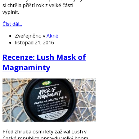
si chtěla příští rok z velké části
vyplnit.
Číst dál...
Zveřejněno v
Akné
listopad 21, 2016
Recenze: Lush Mask of
Magnaminty
Před zhruba osmi lety zažíval Lush v
České republice opravdu velký boom