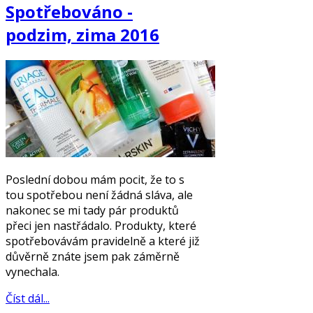
Spotřebováno -
podzim, zima 2016
Poslední dobou mám pocit, že to s
tou spotřebou není žádná sláva, ale
nakonec se mi tady pár produktů
přeci jen nastřádalo. Produkty, které
spotřebovávám pravidelně a které již
důvěrně znáte jsem pak záměrně
vynechala.
Číst dál...