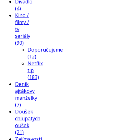
Divadlo
(4)
Kino /
filmy /
tv
seriály
(90)
Doporučujeme
(12)
Netflix
tip
(183)
Deník
ajťákovy
manželky
(7)
Doušek
chlupatých
oušek
(21)
Zajímavosti