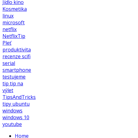
Jídlo
kino
Kosmetika
linux
microsoft
netflix
NetflixTip
Pleť
produktivita
recenze
scifi
serial
smartphone
testujeme
tip
tip na
výlet
TipsAndTricks
tipy
ubuntu
windows
windows 10
youtube
Home