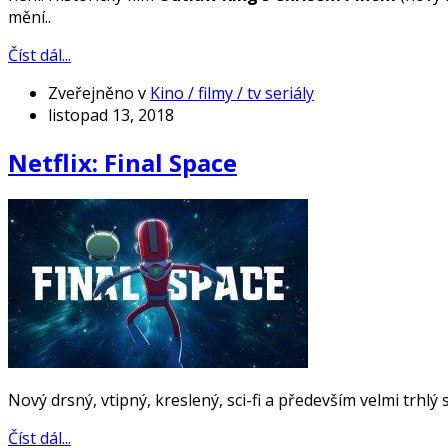
mění..
Číst dál...
Zveřejněno v
Kino / filmy / tv seriály
listopad 13, 2018
Netflix: Final Space
Nový drsný, vtipný, kreslený, sci-fi a především velmi trhlý s
Číst dál...