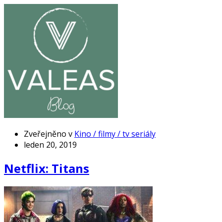
Zveřejněno v
Kino / filmy / tv seriály
leden 20, 2019
Netflix: Titans