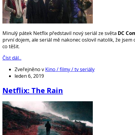
Minulý pátek Netflix představil nový seriál ze světa
DC Com
první dojem, ale seriál mě nakonec oslovil natolik, že jsem 
co těšit.
Číst dál...
Zveřejněno v
Kino / filmy / tv seriály
leden 6, 2019
Netflix: The Rain