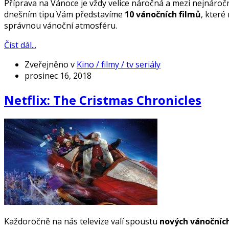
Příprava na Vánoce je vždy velice náročná a mezi nejnáročněj
dnešním tipu Vám představíme
10 vánočních filmů
, které
správnou vánoční atmosféru.
Číst dál...
Zveřejněno v
Kino / filmy / tv seriály
prosinec 16, 2018
Netflix: The Cristmas Chronicles
Každoročně na nás televize valí spoustu
nových vánočních