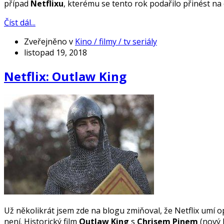
případ
Netflixu
, kterému se tento rok podařilo přinést na
Číst dál...
Zveřejněno v
Kino / filmy / tv seriály
listopad 19, 2018
Netflix: Outlaw King
Už několikrát jsem zde na blogu zmiňoval, že Netflix umí opr
není. Historický film
Outlaw King
s
Chrisem Pinem
(nový 