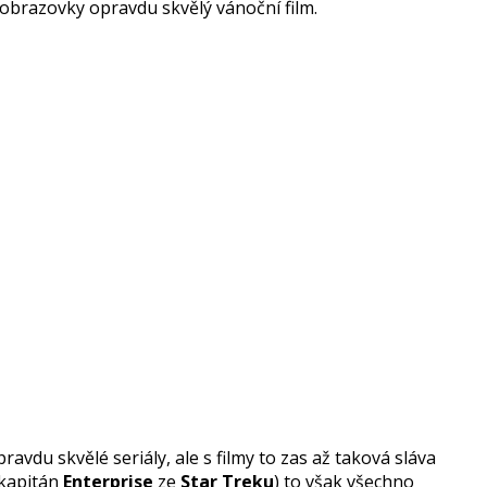
 obrazovky opravdu skvělý vánoční film.
avdu skvělé seriály, ale s filmy to zas až taková sláva
kapitán
Enterprise
ze
Star Treku
) to však všechno