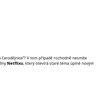
adá čarodějnice”? V tom případě rozhodně nesmíte
dílny
Netflixu
, který otevírá staré téma úplně novým