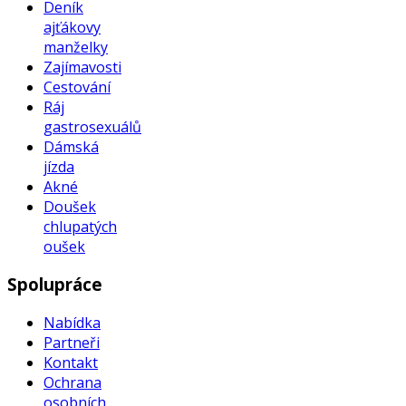
Deník
ajťákovy
manželky
Zajímavosti
Cestování
Ráj
gastrosexuálů
Dámská
jízda
Akné
Doušek
chlupatých
oušek
Spolupráce
Nabídka
Partneři
Kontakt
Ochrana
osobních