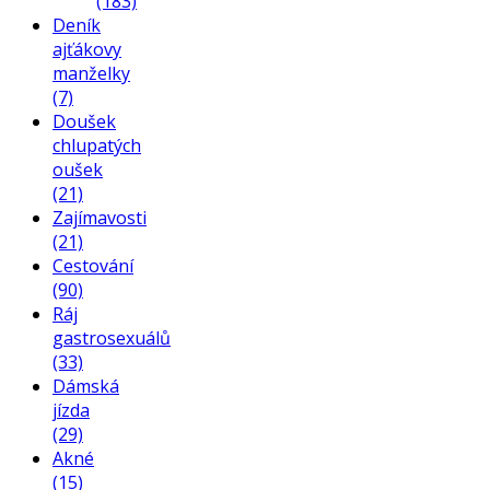
(183)
Deník
ajťákovy
manželky
(7)
Doušek
chlupatých
oušek
(21)
Zajímavosti
(21)
Cestování
(90)
Ráj
gastrosexuálů
(33)
Dámská
jízda
(29)
Akné
(15)