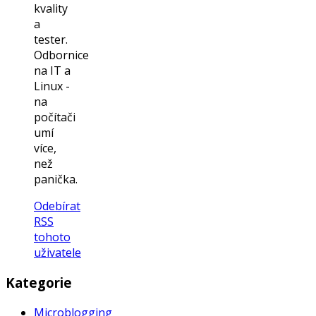
kvality
a
tester.
Odbornice
na IT a
Linux -
na
počítači
umí
více,
než
panička.
Odebírat
RSS
tohoto
uživatele
Kategorie
Microblogging