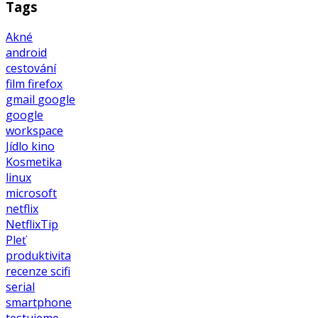
Tags
Akné
android
cestování
film
firefox
gmail
google
google
workspace
Jídlo
kino
Kosmetika
linux
microsoft
netflix
NetflixTip
Pleť
produktivita
recenze
scifi
serial
smartphone
testujeme