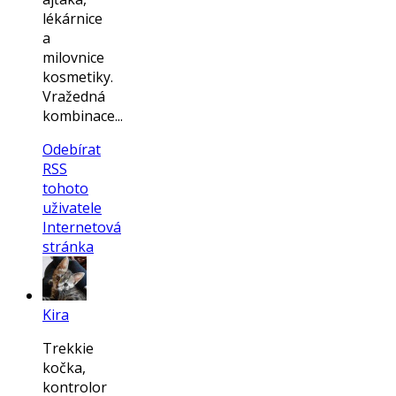
lékárnice
a
milovnice
kosmetiky.
Vražedná
kombinace...
Odebírat
RSS
tohoto
uživatele
Internetová
stránka
Kira
Trekkie
kočka,
kontrolor