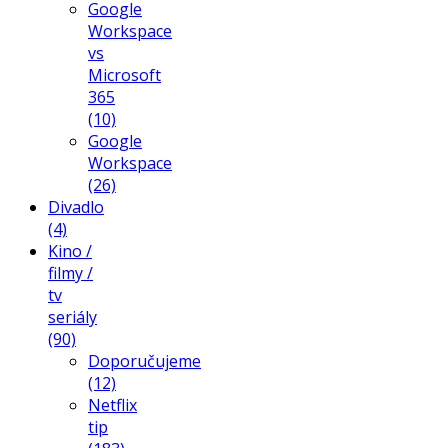
Google
Workspace
vs
Microsoft
365
(10)
Google
Workspace
(26)
Divadlo
(4)
Kino /
filmy /
tv
seriály
(90)
Doporučujeme
(12)
Netflix
tip