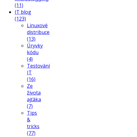
(11)
IT blog
(123)
Linuxové
distribuce
(13)
Úryvky
kódu
(4)
Testování
IT
(16)
Ze
života
ajťáka
(7)
Tips
&
tricks
(77)