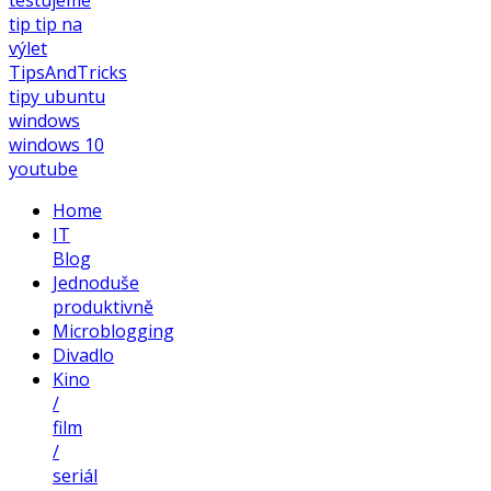
tip
tip na
výlet
TipsAndTricks
tipy
ubuntu
windows
windows 10
youtube
Home
IT
Blog
Jednoduše
produktivně
Microblogging
Divadlo
Kino
/
film
/
seriál