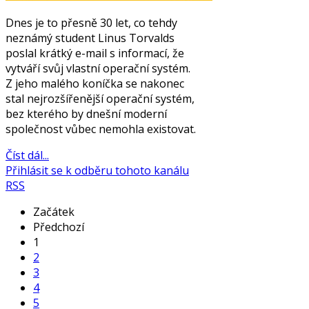
Dnes je to přesně 30 let, co tehdy
neznámý student Linus Torvalds
poslal krátký e-mail s informací, že
vytváří svůj vlastní operační systém.
Z jeho malého koníčka se nakonec
stal nejrozšířenější operační systém,
bez kterého by dnešní moderní
společnost vůbec nemohla existovat.
Číst dál...
Přihlásit se k odběru tohoto kanálu
RSS
Začátek
Předchozí
1
2
3
4
5