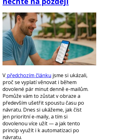
nechte na později
V
předchozím článku
jsme si ukázali,
proč se vyplatí věnovat i během
dovolené pár minut denně e-mailům.
Pomůže vám to zůstat v obraze a
především ušetřit spoustu času po
návratu. Dnes si ukážeme, jak číst
jen prioritní e-maily, a tím si
dovolenou více užít — a jak tento
princip využít i k automatizaci po
návratu.