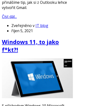
přinášíme tip, jak si z Outlooku lehce
vytvořit Gmail.
Číst dál...
Zveřejněno v
IT blog
říjen 5, 2021
Windows 11, to jako
f*kt?!
S příchodem Windows 10 Microsoft