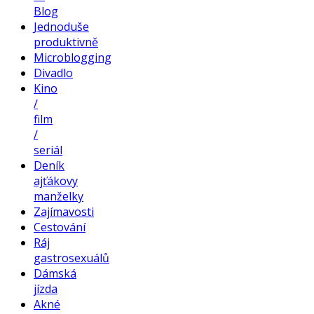
Blog
Jednoduše
produktivně
Microblogging
Divadlo
Kino
/
film
/
seriál
Deník
ajťákovy
manželky
Zajímavosti
Cestování
Ráj
gastrosexuálů
Dámská
jízda
Akné