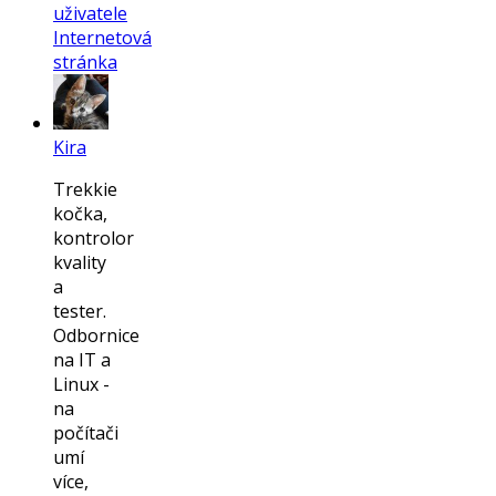
uživatele
Internetová
stránka
Kira
Trekkie
kočka,
kontrolor
kvality
a
tester.
Odbornice
na IT a
Linux -
na
počítači
umí
více,