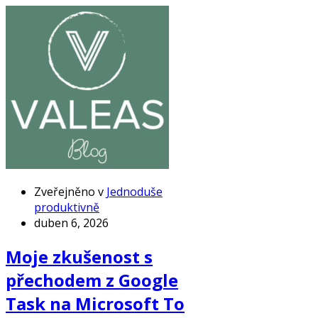
Zveřejněno v
Jednoduše
produktivně
duben 6, 2026
Moje zkušenost s
přechodem z Google
Task na Microsoft To