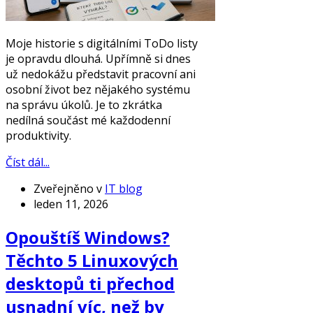
Moje historie s digitálními ToDo listy
je opravdu dlouhá. Upřímně si dnes
už nedokážu představit pracovní ani
osobní život bez nějakého systému
na správu úkolů. Je to zkrátka
nedílná součást mé každodenní
produktivity.
Číst dál...
Zveřejněno v
IT blog
leden 11, 2026
Opouštíš Windows?
Těchto 5 Linuxových
desktopů ti přechod
usnadní víc, než by