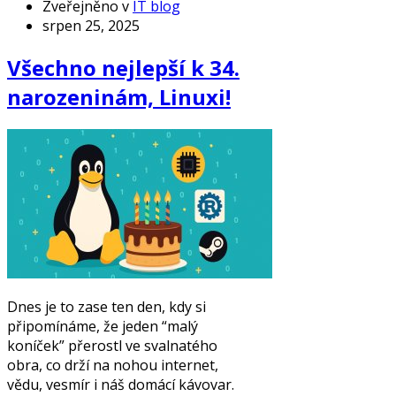
Zveřejněno v
IT blog
srpen 25, 2025
Všechno nejlepší k 34.
narozeninám, Linuxi!
Dnes je to zase ten den, kdy si
připomínáme, že jeden “malý
koníček” přerostl ve svalnatého
obra, co drží na nohou internet,
vědu, vesmír i náš domácí kávovar.