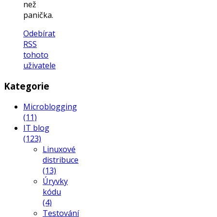
než
panička.
Odebírat
RSS
tohoto
uživatele
Kategorie
Microblogging
(11)
IT blog
(123)
Linuxové
distribuce
(13)
Úryvky
kódu
(4)
Testování