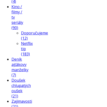
(4)
Kino /
filmy /
tv
seriály
(90)
Doporučujeme
(12)
Netflix
tip
(183)
Deník
ajťákovy
manželky
(7)
Doušek
chlupatých
oušek
(21)
Zajímavosti
(21)