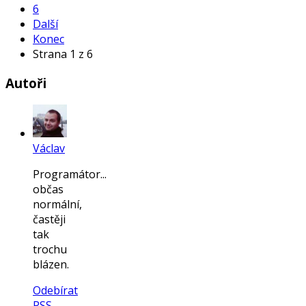
6
Další
Konec
Strana 1 z 6
Autoři
Václav
Programátor...
občas
normální,
častěji
tak
trochu
blázen.
Odebírat
RSS