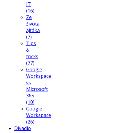
IT
(16)
Ze
života
ajťáka
(7)
Tips
&
tricks
(77)
Google
Workspace
vs
Microsoft
365
(10)
Google
Workspace
(26)
Divadlo