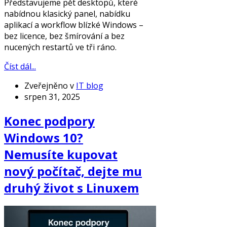
Představujeme pět desktopů, které
nabídnou klasický panel, nabídku
aplikací a workflow blízké Windows –
bez licence, bez šmírování a bez
nucených restartů ve tři ráno.
Číst dál...
Zveřejněno v
IT blog
srpen 31, 2025
Konec podpory
Windows 10?
Nemusíte kupovat
nový počítač, dejte mu
druhý život s Linuxem