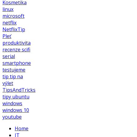
Kosmetika
linux
microsoft
netflix
NetflixTip
Pleť
produktivita
recenze
scifi
serial
smartphone
testujeme
tip
tip na
výlet
TipsAndTricks
tipy
ubuntu
windows
windows 10
youtube
Home
IT