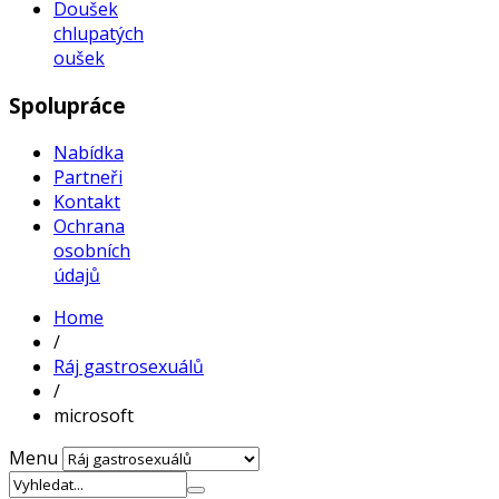
Doušek
chlupatých
oušek
Spolupráce
Nabídka
Partneři
Kontakt
Ochrana
osobních
údajů
Home
/
Ráj gastrosexuálů
/
microsoft
Menu