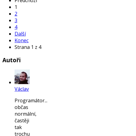
Předchozí
1
2
3
4
Další
Konec
Strana 1 z 4
Autoři
Václav
Programátor...
občas
normální,
častěji
tak
trochu