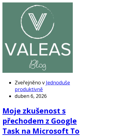
Zveřejněno v
Jednoduše
produktivně
duben 6, 2026
Moje zkušenost s
přechodem z Google
Task na Microsoft To