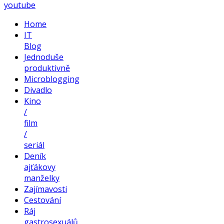
youtube
Home
IT
Blog
Jednoduše
produktivně
Microblogging
Divadlo
Kino
/
film
/
seriál
Deník
ajťákovy
manželky
Zajímavosti
Cestování
Ráj
gastrosexuálů