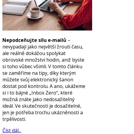
Nepodceňujte sílu e‑mailů
–
nevypadají jako největší žrouti času,
ale reálně dokážou spolykat
obrovské množství hodin, aniž byste
si toho vůbec všimli. V tomto článku
se zaměříme na tipy, díky kterým
můžete svůj elektronický šanon
dostat pod kontrolu. A ano, ukážeme
si i to bájné „Inbox Zero“, které
možná znáte jako nedosažitelný
ideál. Ve skutečnosti je dosažitelné,
jen je potřeba trochu ukázněnosti a
trpělivosti.
Číst dál...