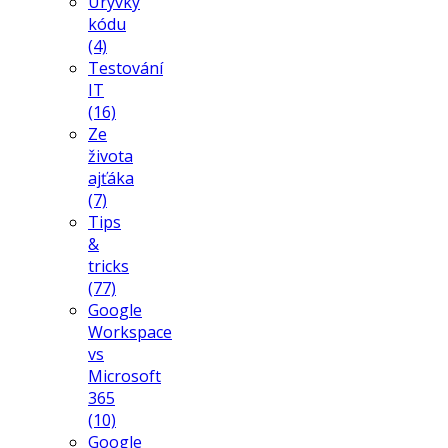
Úryvky
kódu
(4)
Testování
IT
(16)
Ze
života
ajťáka
(7)
Tips
&
tricks
(77)
Google
Workspace
vs
Microsoft
365
(10)
Google