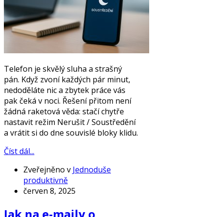
Telefon je skvělý sluha a strašný
pán. Když zvoní každých pár minut,
nedoděláte nic a zbytek práce vás
pak čeká v noci. Řešení přitom není
žádná raketová věda: stačí chytře
nastavit režim Nerušit / Soustředění
a vrátit si do dne souvislé bloky klidu.
Číst dál...
Zveřejněno v
Jednoduše
produktivně
červen 8, 2025
Jak na e-maily o