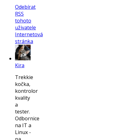
Odebírat
RSS
tohoto
uživatele
Internetová
stránka
Kira
Trekkie
kočka,
kontrolor
kvality
a
tester.
Odbornice
na IT a
Linux -
na