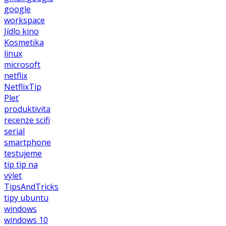
google
workspace
Jídlo
kino
Kosmetika
linux
microsoft
netflix
NetflixTip
Pleť
produktivita
recenze
scifi
serial
smartphone
testujeme
tip
tip na
výlet
TipsAndTricks
tipy
ubuntu
windows
windows 10