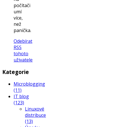
počítači
umí
více,
než
panička.
Odebírat
RSS
tohoto
uživatele
Kategorie
Microblogging
(11)
IT blog
(123)
Linuxové
distribuce
(13)