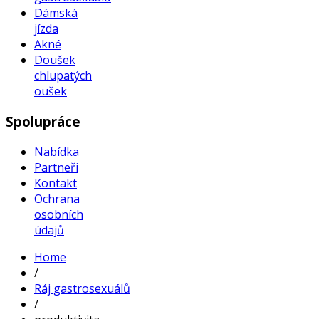
Dámská
jízda
Akné
Doušek
chlupatých
oušek
Spolupráce
Nabídka
Partneři
Kontakt
Ochrana
osobních
údajů
Home
/
Ráj gastrosexuálů
/