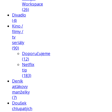
Workspace
(26)
Divadlo
(4)
Kino /
filmy /
tv
seriály
(90)
Doporučujeme
(12)
Netflix
tip
(183)
Deník
ajťákovy
manželky
(7)
Doušek
chlupatých