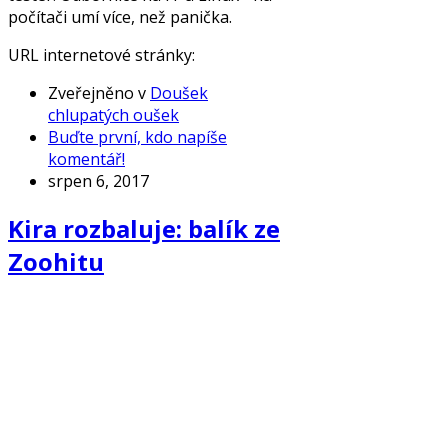
počítači umí více, než panička.
URL internetové stránky:
Zveřejněno v
Doušek
chlupatých oušek
Buďte první, kdo napíše
komentář!
srpen 6, 2017
Kira rozbaluje: balík ze
Zoohitu