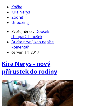
Kočka
Kira Nerys
Zoohit
Unboxing
Zveřejněno v
Doušek
chlupatých oušek
Buďte první, kdo napíše
komentář!
červen 14, 2017
Kira Nerys - nový
přírůstek do rodiny