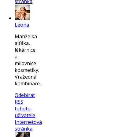
stránka
Leona
Manželka
ajťáka,
lékárnice
a
milovnice
kosmetiky.
Vražedná
kombinace...
Odebírat
RSS
tohoto
uživatele
Internetová
stránka