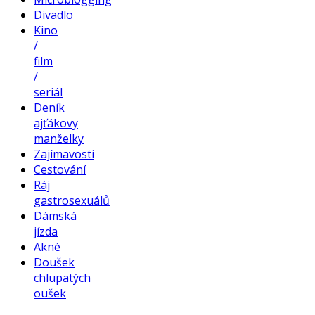
Divadlo
Kino
/
film
/
seriál
Deník
ajťákovy
manželky
Zajímavosti
Cestování
Ráj
gastrosexuálů
Dámská
jízda
Akné
Doušek
chlupatých
oušek