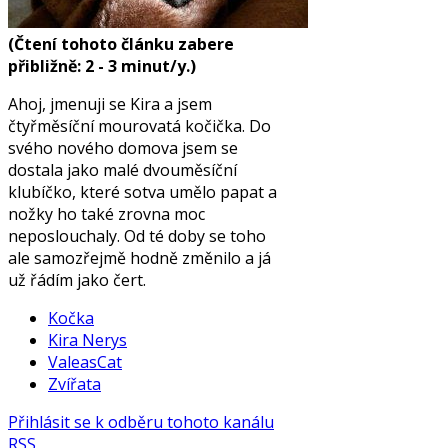
(Čtení tohoto článku zabere
přibližně: 2 - 3 minut/y.)
Ahoj, jmenuji se Kira a jsem
čtyřměsíční mourovatá kočička. Do
svého nového domova jsem se
dostala jako malé dvouměsíční
klubíčko, které sotva umělo papat a
nožky ho také zrovna moc
neposlouchaly. Od té doby se toho
ale samozřejmě hodně změnilo a já
už řádím jako čert.
Kočka
Kira Nerys
ValeasCat
Zvířata
Přihlásit se k odběru tohoto kanálu
RSS