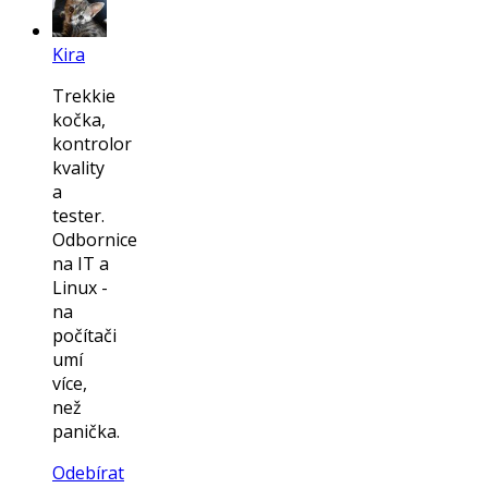
Kira
Trekkie
kočka,
kontrolor
kvality
a
tester.
Odbornice
na IT a
Linux -
na
počítači
umí
více,
než
panička.
Odebírat