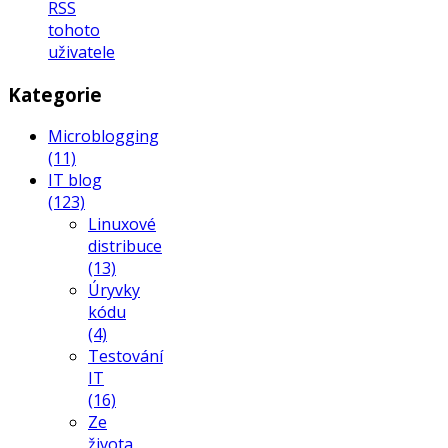
RSS
tohoto
uživatele
Kategorie
Microblogging
(11)
IT blog
(123)
Linuxové
distribuce
(13)
Úryvky
kódu
(4)
Testování
IT
(16)
Ze
života