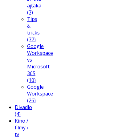
ajťáka
(7)
Tips
&
tricks
(77)
Google
Workspace
vs
Microsoft
365
(10)
Google
Workspace
(26)
Divadlo
(4)
Kino /
filmy /
tv