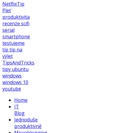
NetflixTip
Pleť
produktivita
recenze
scifi
serial
smartphone
testujeme
tip
tip na
výlet
TipsAndTricks
tipy
ubuntu
windows
windows 10
youtube
Home
IT
Blog
Jednoduše
produktivně
Microblogging