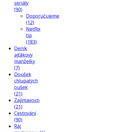
seriály
(90)
Doporučujeme
(12)
Netflix
tip
(183)
Deník
ajťákovy
manželky
(7)
Doušek
chlupatých
oušek
(21)
Zajímavosti
(21)
Cestování
(90)
Ráj