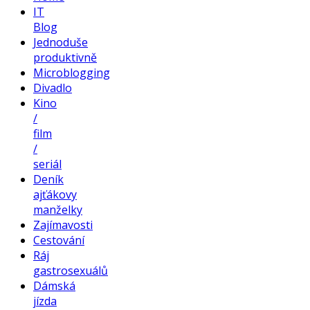
IT
Blog
Jednoduše
produktivně
Microblogging
Divadlo
Kino
/
film
/
seriál
Deník
ajťákovy
manželky
Zajímavosti
Cestování
Ráj
gastrosexuálů
Dámská
jízda