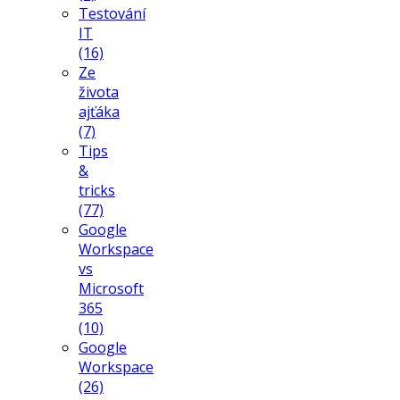
Testování
IT
(16)
Ze
života
ajťáka
(7)
Tips
&
tricks
(77)
Google
Workspace
vs
Microsoft
365
(10)
Google
Workspace
(26)