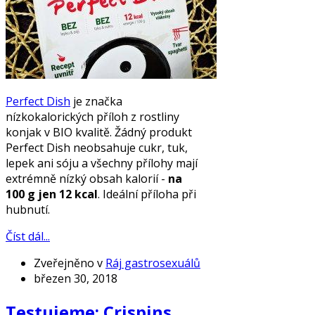
Perfect Dish
je značka
nízkokalorických příloh z rostliny
konjak v BIO kvalitě. Žádný produkt
Perfect Dish neobsahuje cukr, tuk,
lepek ani sóju a všechny přílohy mají
extrémně nízký obsah kalorií -
na
100 g jen 12 kcal
. Ideální příloha při
hubnutí.
Číst dál...
Zveřejněno v
Ráj gastrosexuálů
březen 30, 2018
Testujeme: Crispins