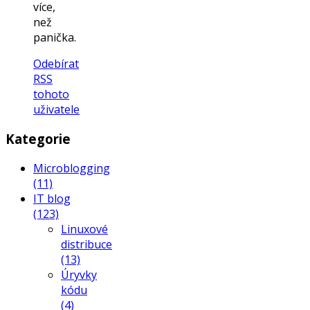
více,
než
panička.
Odebírat
RSS
tohoto
uživatele
Kategorie
Microblogging
(11)
IT blog
(123)
Linuxové
distribuce
(13)
Úryvky
kódu
(4)