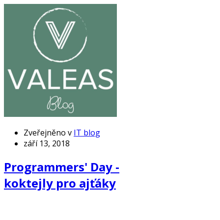
Zveřejněno v
IT blog
září 13, 2018
Programmers' Day -
koktejly pro ajťáky