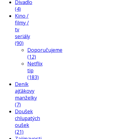
Divadlo
(4)
Kino /
filmy /
tv
seriály
(90)
Doporučujeme
(12)
Netflix
tip
(183)
Deník
ajťákovy
manželky
(7)
Doušek
chlupatých
oušek
(21)
Zajímavosti