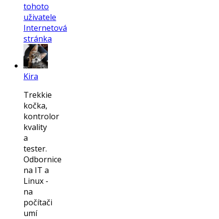
tohoto
uživatele
Internetová
stránka
Kira
Trekkie
kočka,
kontrolor
kvality
a
tester.
Odbornice
na IT a
Linux -
na
počítači
umí