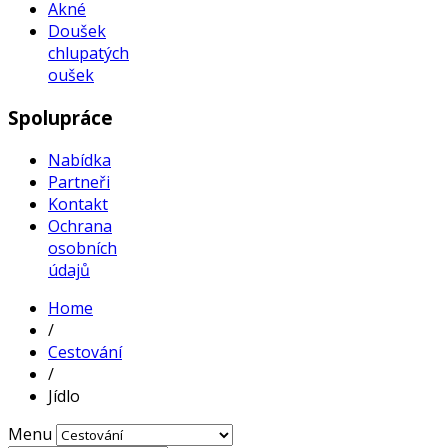
Akné
Doušek
chlupatých
oušek
Spolupráce
Nabídka
Partneři
Kontakt
Ochrana
osobních
údajů
Home
/
Cestování
/
Jídlo
Menu