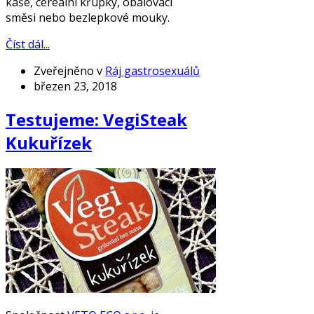
kaše, cereální křupky, obalovací
směsi nebo bezlepkové mouky.
Číst dál...
Zveřejněno v
Ráj gastrosexuálů
březen 23, 2018
Testujeme: VegiSteak
Kukuřízek