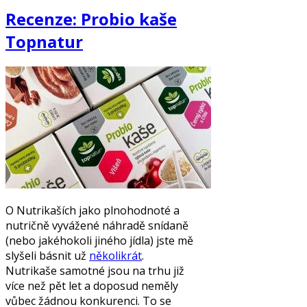
Recenze: Probio kaše
Topnatur
O Nutrikaších jako plnohodnoté a
nutričně vyvážené náhradě snídaně
(nebo jakéhokoli jiného jídla) jste mě
slyšeli básnit už
několikrát
.
Nutrikaše samotné jsou na trhu již
více než pět let a doposud neměly
vůbec žádnou konkurenci. To se