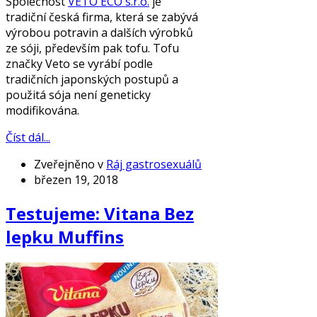
Společnost
VETO ECO s.r.o.
je
tradiční česká firma, která se zabývá
výrobou potravin a dalších výrobků
ze sóji, především pak tofu. Tofu
značky Veto se vyrábí podle
tradičních japonských postupů a
použitá sója není geneticky
modifikována.
Číst dál...
Zveřejněno v
Ráj gastrosexuálů
březen 19, 2018
Testujeme: Vitana Bez
lepku Muffins