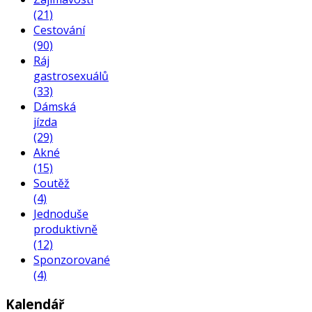
(21)
Cestování
(90)
Ráj
gastrosexuálů
(33)
Dámská
jízda
(29)
Akné
(15)
Soutěž
(4)
Jednoduše
produktivně
(12)
Sponzorované
(4)
Kalendář