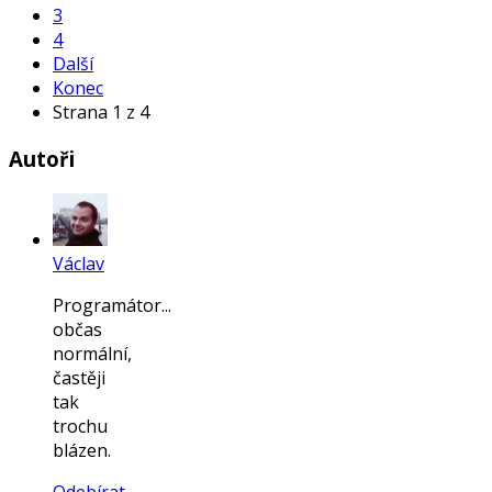
3
4
Další
Konec
Strana 1 z 4
Autoři
Václav
Programátor...
občas
normální,
častěji
tak
trochu
blázen.