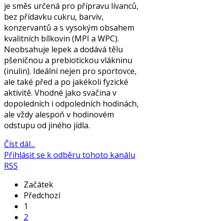
je směs určená pro přípravu lívanců,
bez přídavku cukru, barviv,
konzervantů a s vysokým obsahem
kvalitních bílkovin (MPI a WPC).
Neobsahuje lepek a dodává tělu
pšeničnou a prebiotickou vlákninu
(inulin). Ideální nejen pro sportovce,
ale také před a po jakékoli fyzické
aktivitě. Vhodné jako svačina v
dopoledních i odpoledních hodinách,
ale vždy alespoň v hodinovém
odstupu od jiného jídla.
Číst dál...
Přihlásit se k odběru tohoto kanálu
RSS
Začátek
Předchozí
1
2