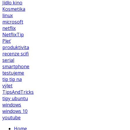
Jídlo
kino
Kosmetika
linux
microsoft
netflix
NetflixTip
Pleť
produktivita
recenze
scifi
serial
smartphone
testujeme
tip
tip na
výlet
TipsAndTricks
tipy
ubuntu
windows
windows 10
youtube
Home