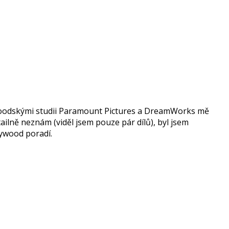
oodskými studii Paramount Pictures a DreamWorks mě
lně neznám (viděl jsem pouze pár dílů), byl jsem
ywood poradí.