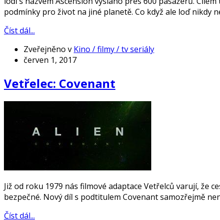
lodi s názvem Ascension vysláno přes 600 pasažérů. Cílem t
podmínky pro život na jiné planetě. Co když ale loď nikdy 
Číst dál...
Zveřejněno v
Kino / filmy / tv seriály
červen 1, 2017
Vetřelec: Covenant
Již od roku 1979 nás filmové adaptace Vetřelců varují, že 
bezpečné. Nový díl s podtitulem Covenant samozřejmě nen
Číst dál...