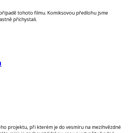
v případě tohoto filmu. Komiksovou předlohu jsme
lastně přichystali.
n
kého projektu, při kterém je do vesmíru na mezihvězdné