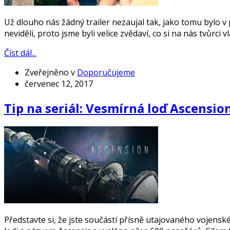
Už dlouho nás žádný trailer nezaujal tak, jako tomu bylo 
neviděli, proto jsme byli velice zvědaví, co si na nás tvůrci v
Číst dál...
Zveřejněno v
Doporučujeme
červenec 12, 2017
Tip na seriál: Vesmírná loď Ascensio
Představte si, že jste součástí přísně utajovaného vojens