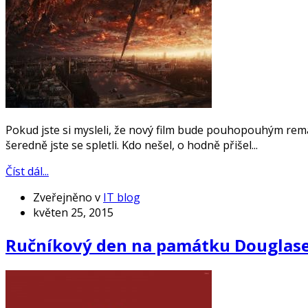
Pokud jste si mysleli, že nový film bude pouhopouhým rem
šeredně jste se spletli. Kdo nešel, o hodně přišel...
Číst dál...
Zveřejněno v
IT blog
květen 25, 2015
Ručníkový den na památku Douglas