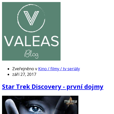
Zveřejněno v
Kino / filmy / tv seriály
září 27, 2017
Star Trek Discovery - první dojmy