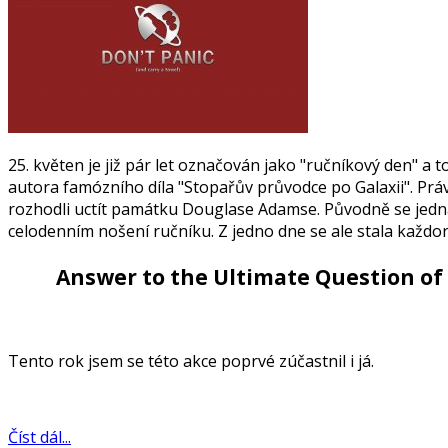
25. květen je již pár let označován jako "ručníkový den" 
autora famózního díla "Stopařův průvodce po Galaxii". Práv
rozhodli uctít památku Douglase Adamse. Původně se jedna
celodenním nošení ručníku. Z jedno dne se ale stala každor
Answer to the Ultimate Question of 
Tento rok jsem se této akce poprvé zúčastnil i já.
Číst dál...