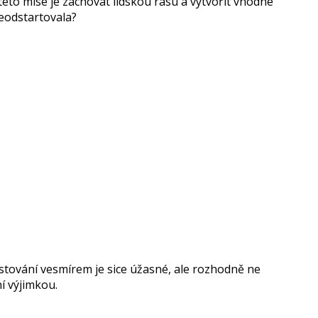
éto mise je zachovat lidskou rasu a vytvořit vhodné
neodstartovala?
cestování vesmírem je sice úžasné, ale rozhodně ne
í výjimkou.